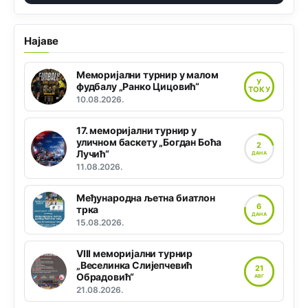
Најаве
Меморијални турнир у малом
У
фудбалу „Ранко Цицовић“
ТОКУ
10.08.2026.
17. меморијални турнир у
уличном баскету „Богдан Боћа
2
Лучић“
ДАНА
11.08.2026.
Међународна љетна биатлон
6
трка
ДАНА
15.08.2026.
VIII меморијални турнир
„Веселинка Слијепчевић
21
Обрадовић“
АВГ
21.08.2026.