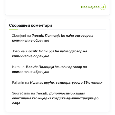
→
Све најаве
Скорашњи коментари
Zbunjeni
на
Ћосић: Полиција ће наћи одговор на
криминалне обрачуне
Јово
на
Ћосић: Полиција ће наћи одговор на
криминалне обрачуне
Iskra
на
Ћосић: Полиција ће наћи одговор на
криминалне обрачуне
Paljanin
на
И данас вруће, температура до 39 степени
Sugrađanin
на
Ћосић: Доприносимо нашим
општинама као ниједна градска администрација до
сада