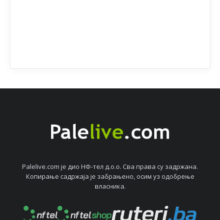
Palelive.com јe дио НФ-тeл д.о.о. Сва права су задржана.
Копирањe садржаја јe забрањeно, осим уз одобрeњe
власника.