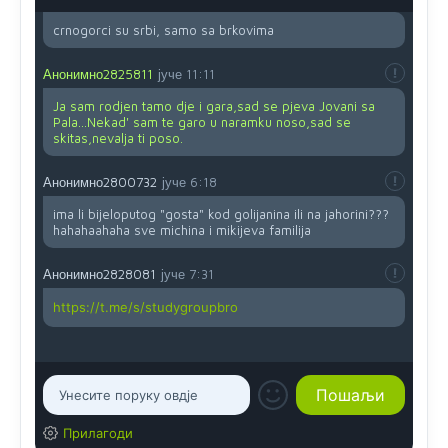
crnogorci su srbi, samo sa brkovima
Анонимно2825811
јуче
11:11
Ja sam rodjen tamo dje i gara,sad se pjeva Jovani sa
Pala...Nekad' sam te garo u naramku noso,sad se
skitas,nevalja ti poso.
Анонимно2800732
јуче
6:18
ima li bijeloputog "gosta" kod golijanina ili na jahorini???
hahahaahaha sve michina i mikijeva familija
Анонимно2828081
јуче
7:31
https://t.me/s/studygroupbro
Прилагоди