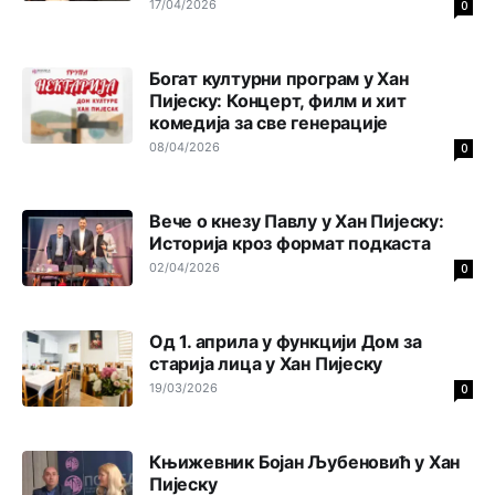
17/04/2026
ko je pobjedio... u Japanu za 2 minuta,kod nas mjesec
0
dana pre izbora zna se ko ce pobediti!!
Анонимно2553747
9:55
Богат културни програм у Хан
Пијеску: Концерт, филм и хит
Jel moguće da toliko zaostaju za nama..
комедија за све генерације
08/04/2026
0
Анонимно2818605
11:15
Prema posljednjem zvaničnom popisu stanovništva, u
Bosni i Hercegovini ima 89.794 nepismenih osoba, što
Вече о кнезу Павлу у Хан Пијеску:
čini 2,82% ukupnog stanovništva starijeg od 10 godina
Историја кроз формат подкаста
02/04/2026
0
Анонимно2818605
11:17
Sa ovim procentom, Bosna i Hercegovina ima najvišu
stopu nepismenosti u regionu.
Од 1. априла у функцији Дом за
старија лица у Хан Пијеску
Анонимно2818605
11:21
19/03/2026
0
Najveći rizik sa nepismenim stanovništvom je "kupovina
glasova" i manipulacija kroz fiktivne pomoćnike (koji
zapravo glasaju po nalogu političkih partija, a ne po želji
Књижевник Бојан Љубеновић у Хан
birača).
Пијеску