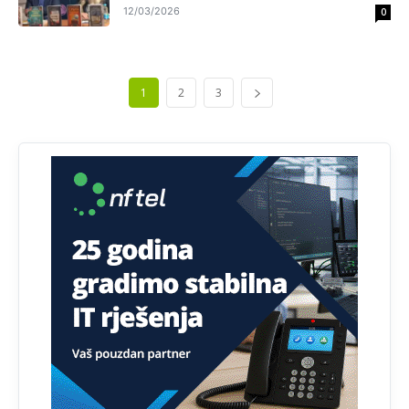
12/03/2026
0
Анонимно2818605
11:28
Prema zvaničnim podacima Agencije za statistiku BiH, u
Bosni i Hercegovini je 1.229.972 građana informatički
nepismeno, što čini 38,7% ukupnog stanovništva starijeg
od 10 godina
1
2
3
Анонимно2818605
11:30
Prema podacima o informaciono-komunikacionim
tehnologijama, čak 33,4% domaćinstava u BiH uopšte
nema pristup računaru bilo koje vrste (desktop, laptop ili
tablet
Анонимно2818605
11:34
Najveći dio populacije starije od 65 godina uopšte ne
koristi internet, niti ima pristup računarima
Анонимно2818605
11:45
Uvođenje pravila da se umjesto dosadašnjeg znaka "X"
(krstića) kružić ispred kandidata mora u potpunosti
obojiti (popuniti) uvedeno je isključivo zbog tehničkih
zahtjeva optičkih skenera.