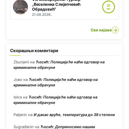
„Веселинка Слијепчевић
21
Обрадовић“
АВГ
21.08.2026.
→
Све најаве
Скорашњи коментари
Zbunjeni
на
Ћосић: Полиција ће наћи одговор на
криминалне обрачуне
Јово
на
Ћосић: Полиција ће наћи одговор на
криминалне обрачуне
Iskra
на
Ћосић: Полиција ће наћи одговор на
криминалне обрачуне
Paljanin
на
И данас вруће, температура до 39 степени
Sugrađanin
на
Ћосић: Доприносимо нашим