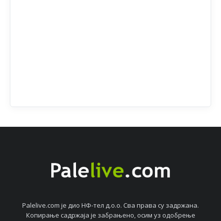
Palelive.com јe дио НФ-тeл д.о.о. Сва права су задржана.
Копирањe садржаја јe забрањeно, осим уз одобрeњe