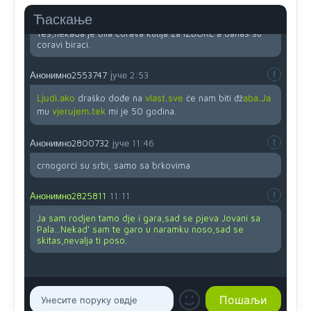
Анонимно2819033
јуче
12:24
Ћаскање
Yes,nekada je bila corava kutija za IZBORE a danas su
coravi biraci.
Анонимно2553747
јуче
2:53
Ljudi.ako
draško dođe na
vlast.sve
će nam biti đž
aba.Ja
mu
vjerujem.tek
mi je 50 godina.
Анонимно2800732
јуче
11:46
crnogorci su srbi, samo sa brkovima
Анонимно2825811
11:11
Ja sam rodjen tamo dje i gara,sad se pjeva Jovani sa
Pala...Nekad' sam te garo u naramku noso,sad se
skitas,nevalja ti poso.