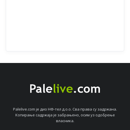
Palelive.com јe дио НФ-тeл д.о.о. Сва права су задржана.
Копирањe садржаја јe забрањeно, осим уз одобрeњe
власника.