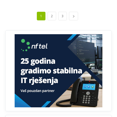
Анонимно2818605
јуче
11:30
Prema podacima o informaciono-komunikacionim
1
2
3
tehnologijama, čak 33,4% domaćinstava u BiH uopšte
nema pristup računaru bilo koje vrste (desktop, laptop ili
tablet
Анонимно2818605
јуче
11:34
Najveći dio populacije starije od 65 godina uopšte ne
koristi internet, niti ima pristup računarima
Анонимно2818605
јуче
11:45
Uvođenje pravila da se umjesto dosadašnjeg znaka "X"
(krstića) kružić ispred kandidata mora u potpunosti
obojiti (popuniti) uvedeno je isključivo zbog tehničkih
zahtjeva optičkih skenera.
Анонимно2818605
јуче
11:45
Ovo pravilo jeste unijelo opravdan strah, posebno kada
su u pitanju starije osobe, osobe sa slabijim vidom ili
drhtavom rukom