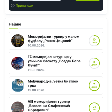
Прилагоди
Најаве
Меморијални турнир у малом
10
фудбалу „Ранко Цицовић“
САТИ
10.08.2026.
17. меморијални турнир у
уличном баскету „Богдан Боћа
3
Лучић“
ДАНА
11.08.2026.
Међународна љетна биатлон
7
трка
ДАНА
15.08.2026.
VIII меморијални турнир
„Веселинка Слијепчевић
21
Обрадовић“
АВГ