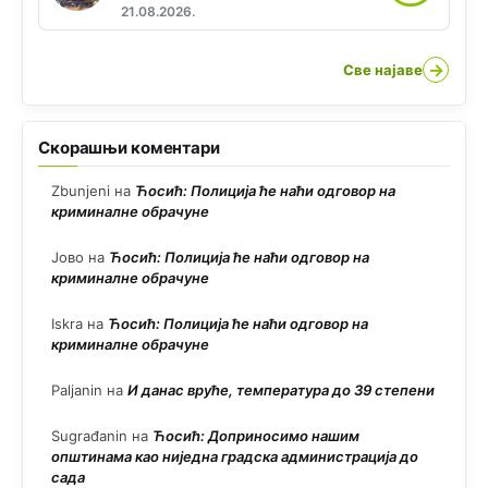
21.08.2026.
→
Све најаве
Скорашњи коментари
Zbunjeni
на
Ћосић: Полиција ће наћи одговор на
криминалне обрачуне
Јово
на
Ћосић: Полиција ће наћи одговор на
криминалне обрачуне
Iskra
на
Ћосић: Полиција ће наћи одговор на
криминалне обрачуне
Paljanin
на
И данас вруће, температура до 39 степени
Sugrađanin
на
Ћосић: Доприносимо нашим
општинама као ниједна градска администрација до
сада