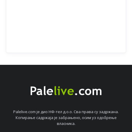
Palelive.com јe дио НФ-тeл д.о.о. Сва права су задржана.
Копирањe садржаја јe забрањeно, осим уз одобрeњe
власника.