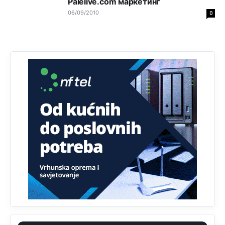
Palelive.com маркетинг
Анонимно2807895
јуче
12:16
06/09/2010
0
Dobro zboris 791,ovaj721 dok nije bilo interneta,samo
mu je porodica znala da je glup!
Анонимно2807895
јуче
12:18
Drzi pod kontrolom tri stvari jezik,karakter i
ponasanje...Uzivotu brani tri stvari:cast,prijatelja i
slabije.Iz
zivota iskljuci tri stvari uvredu,neznanje i
zavist.Sve
dok si ziv gaji tri stvari dobrotu,pamet i
prijateljstvo!!
Анонимно2806721
јуче
12:39
791 BiH nije priznala Kosovo kao nezavisnu državu jer
genocidna tvorevina pravi smetnju a recimo Srbija je
davno
priznala.Na
svakom proizvodu iz Srbije stoji -
uvoznik za Kosovo
Анонимно2806721
јуче
12:45
Sve i da se nekim čudom vojska Srbije "vrati" na
Kosovo-kome će se vratiti? Gdje je dobrodošla i koga