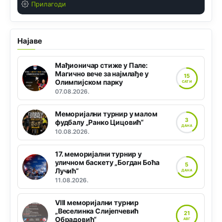
Прилагоди
Најаве
Мађионичар стиже у Пале:
Магично вече за најмлађе у
15
Олимпијском парку
САТИ
07.08.2026.
Меморијални турнир у малом
3
фудбалу „Ранко Цицовић“
ДАНА
10.08.2026.
17. меморијални турнир у
уличном баскету „Богдан Боћа
5
Лучић“
ДАНА
11.08.2026.
VIII меморијални турнир
„Веселинка Слијепчевић
21
Обрадовић“
АВГ