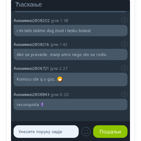
da brani? A imamo vojsku Kosova kojoj želimo svako
Ћаскање
dobro i da se što bolje opreme
Анонимно2808202
јуче
1:38
i mi tebi želimo dug život i tešku bolest
Анонимно2808216
јуче
1:42
Akò se prevede...manji umro nego sto se rodio.
Анонимно2806721
јуче
2:27
Kuniocu ide q u guz...
Анонимно2808843
јуче
6:20
reconquista