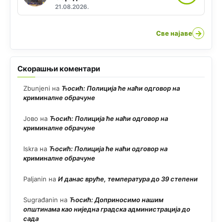
21.08.2026.
→
Све најаве
Скорашњи коментари
Zbunjeni
на
Ћосић: Полиција ће наћи одговор на
криминалне обрачуне
Јово
на
Ћосић: Полиција ће наћи одговор на
криминалне обрачуне
Iskra
на
Ћосић: Полиција ће наћи одговор на
криминалне обрачуне
Paljanin
на
И данас вруће, температура до 39 степени
Sugrađanin
на
Ћосић: Доприносимо нашим
општинама као ниједна градска администрација до
сада