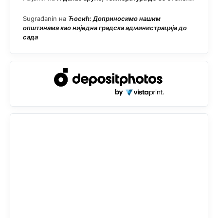
Sugrađanin
на
Ћосић: Доприносимо нашим
општинама као ниједна градска администрација до
сада