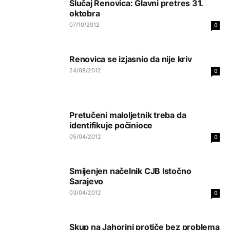
Slučaj Renovica: Glavni pretres 31.
oktobra
Анонимно2553747
јуче
9:55
07/10/2012
0
Jel moguće da toliko zaostaju za nama..
Анонимно2818605
јуче
11:15
Renovica se izjasnio da nije kriv
Prema posljednjem zvaničnom popisu stanovništva, u
24/08/2012
0
Bosni i Hercegovini ima 89.794 nepismenih osoba, što
čini 2,82% ukupnog stanovništva starijeg od 10 godina
Анонимно2818605
јуче
11:17
Pretučeni maloljetnik treba da
Sa ovim procentom, Bosna i Hercegovina ima najvišu
identifikuje počinioce
stopu nepismenosti u regionu.
05/04/2012
0
Анонимно2818605
јуче
11:21
Smijenjen načelnik CJB Istočno
Najveći rizik sa nepismenim stanovništvom je "kupovina
glasova" i manipulacija kroz fiktivne pomoćnike (koji
Sarajevo
zapravo glasaju po nalogu političkih partija, a ne po želji
03/04/2012
0
birača).
Анонимно2818605
јуче
11:28
Skup na Jahorini protiče bez problema