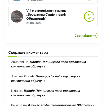
VIII меморијални турнир
„Веселинка Слијепчевић
21
Обрадовић“
АВГ
21.08.2026.
→
Све најаве
Скорашњи коментари
Zbunjeni
на
Ћосић: Полиција ће наћи одговор на
криминалне обрачуне
Јово
на
Ћосић: Полиција ће наћи одговор на
криминалне обрачуне
Iskra
на
Ћосић: Полиција ће наћи одговор на
криминалне обрачуне
Paljanin
на
И данас вруће, температура до 39 степени