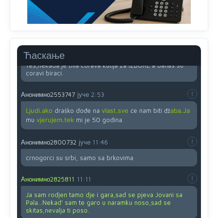
Ovo pravilo jeste unijelo opravdan strah, posebno kada
su u pitanju starije osobe, osobe sa slabijim vidom ili
drhtavom rukom
Анонимно2819033
јуче
12:24
Ћаскање
Yes,nekada je bila corava kutija za IZBORE a danas su
coravi biraci.
Анонимно2553747
јуче
2:53
Ljudi.ako
draško dođe na
vlast.sve
će nam biti đž
aba.Ja
mu
vjerujem.tek
mi je 50 godina.
Анонимно2800732
јуче
11:46
crnogorci su srbi, samo sa brkovima
Анонимно2825811
11:11
Ja sam rodjen tamo dje i gara,sad se pjeva Jovani sa
Pala...Nekad' sam te garo u naramku noso,sad se
skitas,nevalja ti poso.