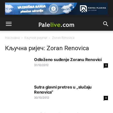
Анонимно2810587
8/7/2026
11:26
Pozdrav,evo hvata me meze.
Анонимно2811968
8/7/2026
11:38
Sta bi rekao
prof.Momcil
o Gigovic?Tako je lepi moj!
Насловна
Кључне ријечи
Zoran Renovica
Анонимно2811968
8/7/2026
12:34
Кључна ријеч: Zoran Renovica
Narod ne zeli da ih vode bogati i podobni,narod hoce
pametne i postene.
Odloženo suđenje Zoranu Renovici
31/10/2012
0
Анонимно2811968
8/7/2026
12:35
Nema bolesti kao sto je
mrznja.Nema
dara kao sto je
zdravlje.Niti
bogastva kao st je mir i Boziji blagosov!
Sutra glavni pretres u „slučaju
Renovica“
Анонимно2817461
јуче
8:37
30/10/2012
0
U SAD poslje zatvaranja biracki mesta,za 5 minuta znaju
ko je pobjedio... u Japanu za 2 minuta,kod nas mjesec
dana pre izbora zna se ko ce pobediti!!