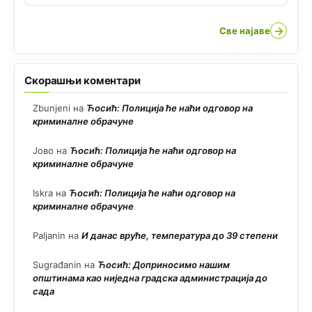
→
Све најаве
Скорашњи коментари
Zbunjeni
на
Ћосић: Полиција ће наћи одговор на
криминалне обрачуне
Јово
на
Ћосић: Полиција ће наћи одговор на
криминалне обрачуне
Iskra
на
Ћосић: Полиција ће наћи одговор на
криминалне обрачуне
Paljanin
на
И данас вруће, температура до 39 степени
Sugrađanin
на
Ћосић: Доприносимо нашим
општинама као ниједна градска администрација до
сада