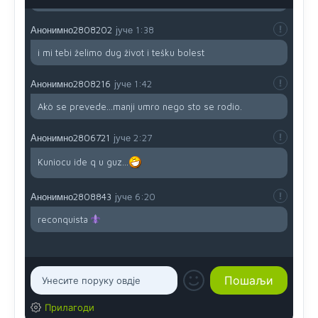
Анонимно2808202
јуче
1:38
i mi tebi želimo dug život i tešku bolest
Анонимно2808216
јуче
1:42
Akò se prevede...manji umro nego sto se rodio.
Анонимно2806721
јуче
2:27
Kuniocu ide q u guz...
Анонимно2808843
јуче
6:20
reconquista
Прилагоди