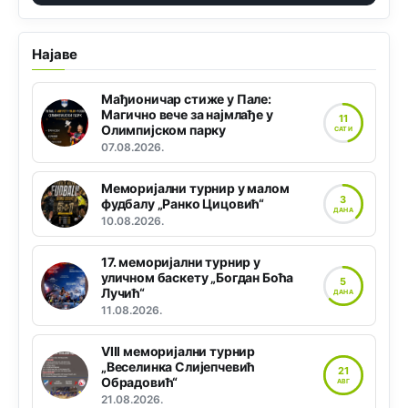
Најаве
Мађионичар стиже у Пале:
Магично вече за најмлађе у
11
Олимпијском парку
САТИ
07.08.2026.
Меморијални турнир у малом
3
фудбалу „Ранко Цицовић“
ДАНА
10.08.2026.
17. меморијални турнир у
уличном баскету „Богдан Боћа
5
Лучић“
ДАНА
11.08.2026.
VIII меморијални турнир
„Веселинка Слијепчевић
21
Обрадовић“
АВГ
21.08.2026.