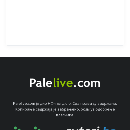
Palelive.com јe дио НФ-тeл д.о.о. Сва права су задржана.
Копирањe садржаја јe забрањeно, осим уз одобрeњe
власника.