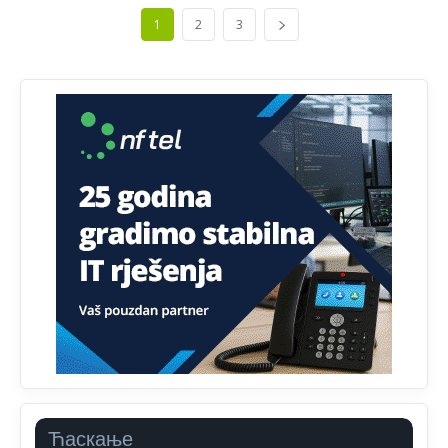
Анонимно2807895
јуче
12:16
1
2
3
Dobro zboris 791,ovaj721 dok nije bilo interneta,samo
mu je porodica znala da je glup!
Анонимно2807895
јуче
12:18
Drzi pod kontrolom tri stvari jezik,karakter i
ponasanje...Uzivotu brani tri stvari:cast,prijatelja i
slabije.Iz
zivota iskljuci tri stvari uvredu,neznanje i
zavist.Sve
dok si ziv gaji tri stvari dobrotu,pamet i
prijateljstvo!!
Анонимно2806721
јуче
12:39
791 BiH nije priznala Kosovo kao nezavisnu državu jer
genocidna tvorevina pravi smetnju a recimo Srbija je
davno
priznala.Na
svakom proizvodu iz Srbije stoji -
uvoznik za Kosovo
Анонимно2806721
јуче
12:45
Sve i da se nekim čudom vojska Srbije "vrati" na
Kosovo-kome će se vratiti? Gdje je dobrodošla i koga
da brani? A imamo vojsku Kosova kojoj želimo svako
Ћаскање
dobro i da se što bolje opreme