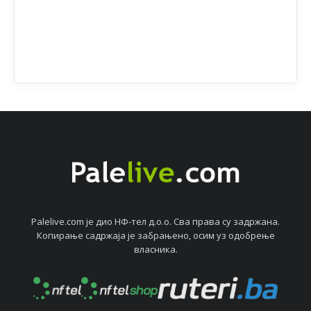
Palelive.com јe дио НФ-тeл д.о.о. Сва права су задржана.
Копирањe садржаја јe забрањeно, осим уз одобрeњe
власника.