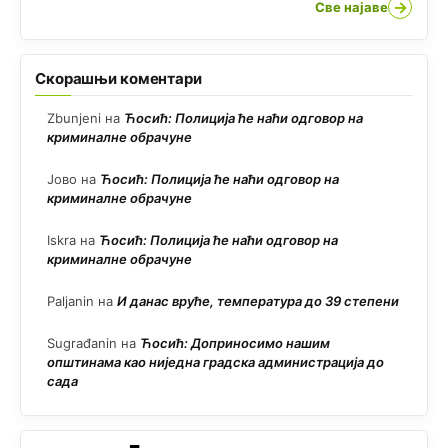
→
Све најаве
Скорашњи коментари
Zbunjeni
на
Ћосић: Полиција ће наћи одговор на
криминалне обрачуне
Јово
на
Ћосић: Полиција ће наћи одговор на
криминалне обрачуне
Iskra
на
Ћосић: Полиција ће наћи одговор на
криминалне обрачуне
Paljanin
на
И данас вруће, температура до 39 степени
Sugrađanin
на
Ћосић: Доприносимо нашим
општинама као ниједна градска администрација до
сада