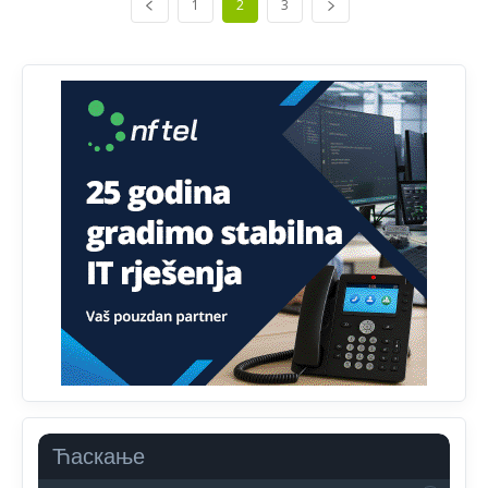
Анонимно2811968
јуче
1
12:34
2
3
Narod ne zeli da ih vode bogati i podobni,narod hoce
pametne i postene.
Анонимно2811968
јуче
12:35
Nema bolesti kao sto je
mrznja.Nema
dara kao sto je
zdravlje.Niti
bogastva kao st je mir i Boziji blagosov!
Анонимно2022778
8:01
https://bebarijum.rs/
Анонимно2817461
8:37
U SAD poslje zatvaranja biracki mesta,za 5 minuta znaju
ko je pobjedio... u Japanu za 2 minuta,kod nas mjesec
dana pre izbora zna se ko ce pobediti!!
Анонимно2553747
9:55
Jel moguće da toliko zaostaju za nama..
Ћаскање