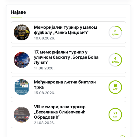
Најаве
Меморијални турнир у малом
2
фудбалу „Ранко Цицовић“
ДАНА
10.08.2026.
17. меморијални турнир у
уличном баскету „Богдан Боћа
4
Лучић“
ДАНА
11.08.2026.
Међународна љетна биатлон
15
трка
АВГ
15.08.2026.
VIII меморијални турнир
„Веселинка Слијепчевић
21
Обрадовић“
АВГ
21.08.2026.