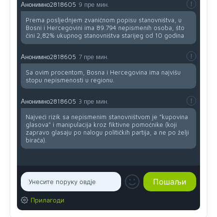
Анонимно2818605
9 пре мин.
Prema posljednjem zvaničnom popisu stanovništva, u
Bosni i Hercegovini ima 89.794 nepismenih osoba, što
čini 2,82% ukupnog stanovništva starijeg od 10 godina
Анонимно2818605
7 пре мин.
Sa ovim procentom, Bosna i Hercegovina ima najvišu
stopu nepismenosti u regionu.
Анонимно2818605
3 пре мин.
Najveći rizik sa nepismenim stanovništvom je "kupovina
glasova" i manipulacija kroz fiktivne pomoćnike (koji
zapravo glasaju po nalogu političkih partija, a ne po želji
birača).
Прилагоди