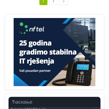
1
2
Анонимно2806721
јуче
12:45
Sve i da se nekim čudom vojska Srbije "vrati" na
Kosovo-kome će se vratiti? Gdje je dobrodošla i koga
da brani? A imamo vojsku Kosova kojoj želimo svako
dobro i da se što bolje opreme
Анонимно2808202
јуче
1:38
i mi tebi želimo dug život i tešku bolest
Анонимно2808216
јуче
1:42
Akò se prevede...manji umro nego sto se rodio.
Анонимно2806721
јуче
2:27
Kuniocu ide q u guz...
Анонимно2808843
јуче
6:20
reconquista
Ћаскање