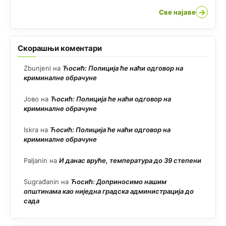
→
Све најаве
Скорашњи коментари
Zbunjeni
на
Ћосић: Полиција ће наћи одговор на
криминалне обрачуне
Јово
на
Ћосић: Полиција ће наћи одговор на
криминалне обрачуне
Iskra
на
Ћосић: Полиција ће наћи одговор на
криминалне обрачуне
Paljanin
на
И данас вруће, температура до 39 степени
Sugrađanin
на
Ћосић: Доприносимо нашим
општинама као ниједна градска администрација до
сада