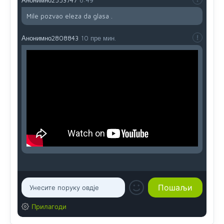
Анонимно2553747
6:49
Mile pozvao eleza da glasa .
Анонимно2808843
10 пре мин.
Прилагоди