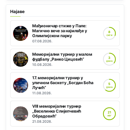
Најаве
Мађионичар стиже у Пале:
Магично вече за најмлађе у
8
Олимпијском парку
САТИ
07.08.2026.
Меморијални турнир у малом
3
фудбалу „Ранко Цицовић“
ДАНА
10.08.2026.
17. меморијални турнир у
уличном баскету „Богдан Боћа
5
Лучић“
ДАНА
11.08.2026.
VIII меморијални турнир
„Веселинка Слијепчевић
21
Обрадовић“
АВГ
21.08.2026.