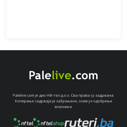
Palelive.com јe дио НФ-тeл д.о.о. Сва права су задржана.
Копирањe садржаја јe забрањeно, осим уз одобрeњe
власника.