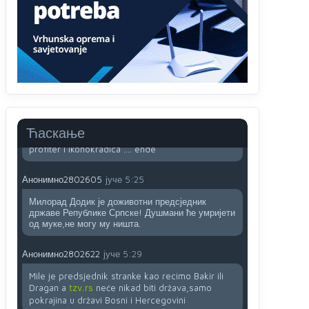
sladji u govoru-to veci prevarant...
Анонимно2802132
јуче
2:14
Mnogi nesposobni ljudi su daleko dogurali. Ko je
nesposoban može raditi sve. Sposobni rade
samo ono što znaju.
Анонимно2022778
јуче
3:59
....i onda su na tenkovima NATO pakta, na vlast
Ћаскање
došli jedna baba i jedan švercer dezerter ratni
profiter i ikonokradica .... ende
Анонимно2802605
јуче
5:25
Милорад Додик је доживотни предсједник
државе Републике Српске! Душмани ће умријети
од муке,не могу му ништа.
Анонимно2802622
јуче
5:29
Mile je predsjednik stranke kao recimo Bakir ili
Dragan a
tzv.rs
neće nikad biti država,samo
pokrajina u državi Bosni i Hercegovini