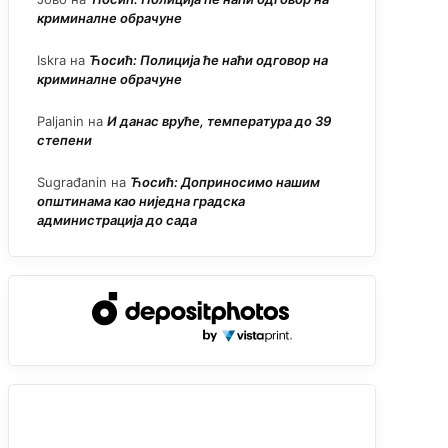
криминалне обрачуне
Iskra
на
Ћосић: Полиција ће наћи одговор на
криминалне обрачуне
Paljanin
на
И данас вруће, температура до 39
степени
Sugrađanin
на
Ћосић: Доприносимо нашим
општинама као ниједна градска
администрација до сада