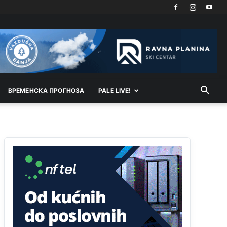
vodu
Анонимно2798926
јуче
11:17
Neka ste Vi građanin da nas produhovite!
Анонимно2798926
јуче
11:20
Najbolje da se preselite u Kanton a
ВРEМEНСКА ПРОГНОЗА
PALE LIVE!
Анонимно2798926
јуче
11:21
Ako tamo već ne živite. Topla preporuka
paljanskog seljaka
Анонимно2801833
јуче
12:28
yбиће га Били као зеца
Анонимно2800426
јуче
2:05
Sto bogatiji-to skrtiji,sto tisi-to opasniji,sto
pricivljiviji-to gluplji,sto ljepsi-to razmazaniji,sto
emotivniji-to iskreniji,sto jaci- to bezdusniji,sto