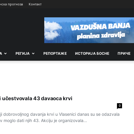
нска прогноза
Контакт
А
РEГИЈА
РEПОРТАЖE
ИСТОРИЈА БОСНЕ
ПРИЧЕ
i učestvovala 43 davaoca krvi
0
i dobrovoljnog davanja krvi u Vlasenici danas su se odazvala
v moglo dati njih 43. Akciju je organizovala...