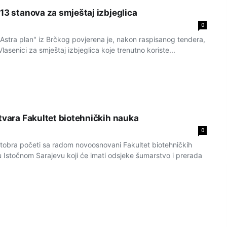
13 stanova za smještaj izbjeglica
0
Astra plan" iz Brčkog povjerena je, nakon raspisanog tendera,
lasenici za smještaj izbjeglica koje trenutno koriste...
otvara Fakultet biotehničkih nauka
0
ktobra početi sa radom novoosnovani Fakultet biotehničkih
u Istočnom Sarajevu koji će imati odsjeke šumarstvo i prerada