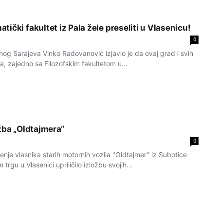
ički fakultet iz Pala žele preseliti u Vlasenicu!
0
nog Sarajeva Vinko Radovanović izjavio je da ovaj grad i svih
a, zajedno sa Filozofskim fakultetom u...
žba „Oldtajmera“
0
je vlasnika starih motornih vozila "Oldtajmer" iz Subotice
trgu u Vlasenici upriličilo izložbu svojih...