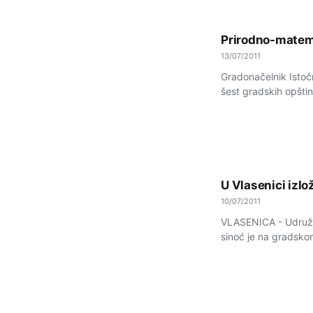
Prirodno-matemat
13/07/2011
Gradonačelnik Istoč
šest gradskih opštin
U Vlasenici izlo
10/07/2011
VLASENICA - Udružen
sinoć je na gradskom 