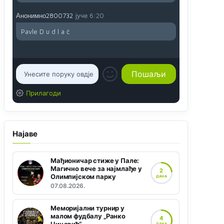
Анонимно2800732
јуче
6:20
Pavle D u d l a č
Прилагоди
Најаве
Мађионичар стиже у Пале:
Магично вече за најмлађе у
2
Олимпијском парку
ДАНА
07.08.2026.
Меморијални турнир у
малом фудбалу „Ранко
4
ДАНА