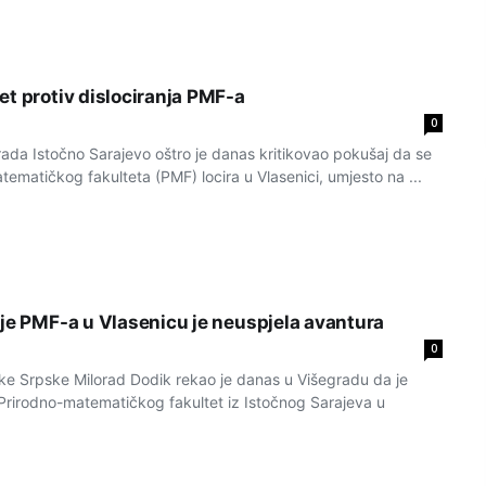
et protiv dislociranja PMF-a
0
rada Istočno Sarajevo oštro je danas kritikovao pokušaj da se
tematičkog fakulteta (PMF) locira u Vlasenici, umjesto na ...
nje PMF-a u Vlasenicu je neuspjela avantura
0
ke Srpske Milorad Dodik rekao je danas u Višegradu da je
 Prirodno-matematičkog fakultet iz Istočnog Sarajeva u