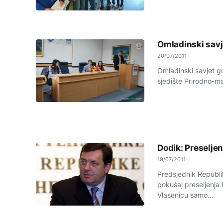
Omladinski savj
20/07/2011
Omladinski savjet g
sjedište Prirodno-ma
Dodik: Preselje
19/07/2011
Predsjednik Republi
pokušaj preseljenja
Vlasenicu samo...