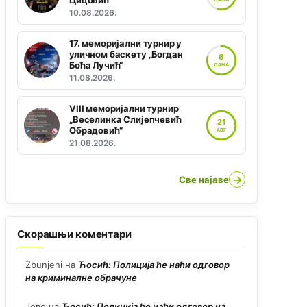
Цицовић“
10.08.2026.
17. меморијални турнир у
уличном баскету „Богдан
6
Боћа Лучић“
ДАНА
11.08.2026.
VIII меморијални турнир
„Веселинка Слијепчевић
21
Обрадовић“
АВГ
21.08.2026.
→
Све најаве
Скорашњи коментари
Zbunjeni
на
Ћосић: Полиција ће наћи одговор
на криминалне обрачуне
Јово
на
Ћосић: Полиција ће наћи одговор на