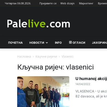
Четвртак 06.08.2026.
Пријавите се
Web dizajn
Маркетинг
Време
Palelive.com
ПОЧЕТНА
НОВОСТИ
INFO
ОГЛАСИ
ЈАХОРИН
Насловна
Кључне ријечи
Vlasenici
Кључна ријеч: vlasenici
U humanoj akcij
14/04/2022
VLASENICA - U akcij
82 davaoca, ali je kr