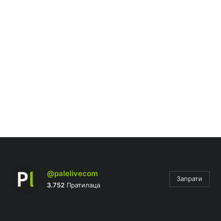
@palelivecom
Запрати
3.752
Пратилаца