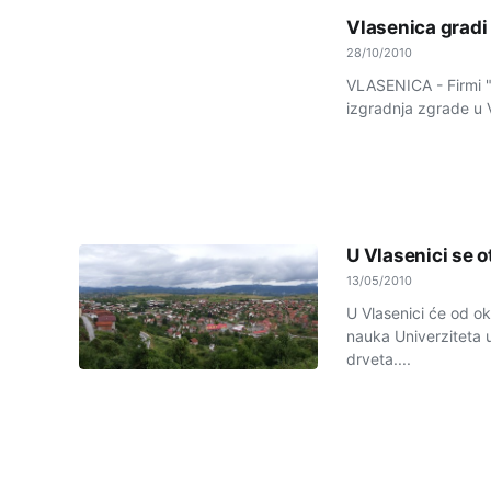
Vlasenica gradi 
28/10/2010
VLASENICA - Firmi "
izgradnja zgrade u V
U Vlasenici se 
13/05/2010
U Vlasenici će od o
nauka Univerziteta 
drveta....