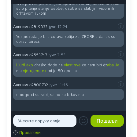
Ovo pravilo jeste unijelo opravdan strah, posebno kada
su u pitanju starije osobe, osobe sa slabijim vidom ili
drhtavom rukom
Анонимно2819033
јуче
12:24
Yes,nekada je bila corava kutija za IZBORE a danas su
coravi biraci.
Анонимно2553747
јуче
2:53
Ljudi.ako
draško dođe na
vlast.sve
će nam biti đž
aba.Ja
mu
vjerujem.tek
mi je 50 godina.
Анонимно2800732
јуче
11:46
crnogorci su srbi, samo sa brkovima
Прилагоди