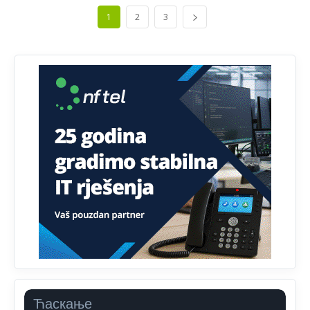
Bosni i Hercegovini je 1.229.972 građana informatički
1
2
3
nepismeno, što čini 38,7% ukupnog stanovništva starijeg
od 10 godina
Анонимно2818605
јуче
11:30
Prema podacima o informaciono-komunikacionim
tehnologijama, čak 33,4% domaćinstava u BiH uopšte
nema pristup računaru bilo koje vrste (desktop, laptop ili
tablet
Анонимно2818605
јуче
11:34
Najveći dio populacije starije od 65 godina uopšte ne
koristi internet, niti ima pristup računarima
Анонимно2818605
јуче
11:45
Uvođenje pravila da se umjesto dosadašnjeg znaka "X"
(krstića) kružić ispred kandidata mora u potpunosti
obojiti (popuniti) uvedeno je isključivo zbog tehničkih
zahtjeva optičkih skenera.
Анонимно2818605
јуче
11:45
Ћаскање