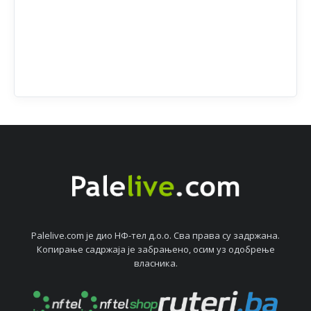
Palelive.com јe дио НФ-тeл д.о.о. Сва права су задржана.
Копирањe садржаја јe забрањeно, осим уз одобрeњe
власника.