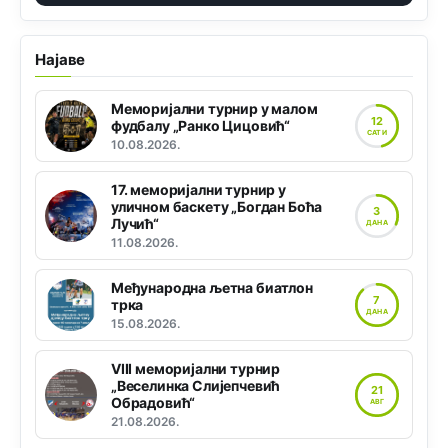
Најаве
Меморијални турнир у малом
12
фудбалу „Ранко Цицовић“
САТИ
10.08.2026.
17. меморијални турнир у
уличном баскету „Богдан Боћа
3
Лучић“
ДАНА
11.08.2026.
Међународна љетна биатлон
7
трка
ДАНА
15.08.2026.
VIII меморијални турнир
„Веселинка Слијепчевић
21
Обрадовић“
АВГ
21.08.2026.