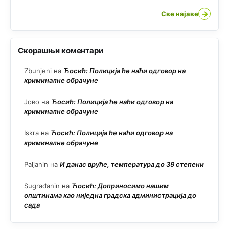
→
Све најаве
Скорашњи коментари
Zbunjeni
на
Ћосић: Полиција ће наћи одговор на
криминалне обрачуне
Јово
на
Ћосић: Полиција ће наћи одговор на
криминалне обрачуне
Iskra
на
Ћосић: Полиција ће наћи одговор на
криминалне обрачуне
Paljanin
на
И данас вруће, температура до 39 степени
Sugrađanin
на
Ћосић: Доприносимо нашим
општинама као ниједна градска администрација до
сада