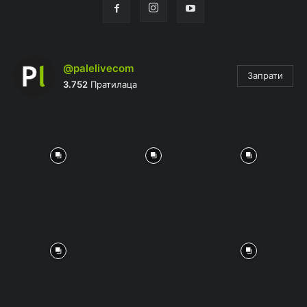
@palelivecom
Запрати
3.752
Пратилаца