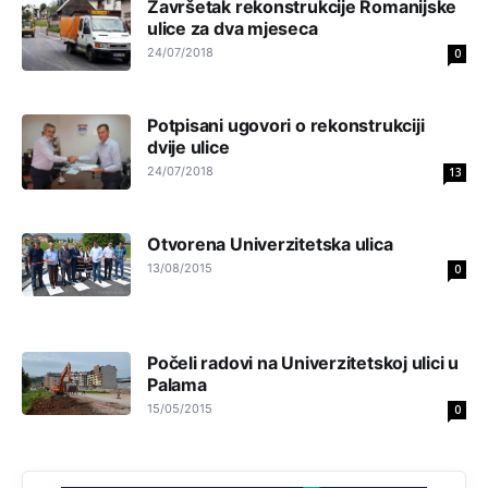
Završetak rekonstrukcije Romanijske
накотило се
ulice za dva mjeseca
24/07/2018
0
Анонимно2807447
10:24
Техеран и нинџе по Палама
Potpisani ugovori o rekonstrukciji
dvije ulice
Анонимно2806721
11:21
24/07/2018
13
Kosovo je država a manji BH entitet pokrajina.Što se tiče
arapa po Palama i Jahorini,ostavljaju vam pare a vi se
smeškate .Da ne bi možda da vam šalju poštom a da ne
dolaze? Kurko
Otvorena Univerzitetska ulica
13/08/2015
0
Анонимно2807791
11:39
БиХ није гласала да је тзв.Косово држава. Лупаш ко к у
р а ц по самару луди турко.
Počeli radovi na Univerzitetskoj ulici u
Palama
Анонимно2807895
12:16
15/05/2015
0
Dobro zboris 791,ovaj721 dok nije bilo interneta,samo
mu je porodica znala da je glup!
Анонимно2807895
12:18