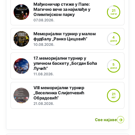
Мађионичар стиже у Пале:
Магично вече за најмлађе у
21
Олимпијском парку
САТИ
07.08.2026.
Меморијални турнир у малом
4
фудбалу „Ранко Цицовић“
ДАНА
10.08.2026.
17. меморијални турнир у
уличном баскету „Богдан Боћа
5
Лучић“
ДАНА
11.08.2026.
VIII меморијални турнир
„Веселинка Слијепчевић
21
Обрадовић“
АВГ
21.08.2026.
→
Све најаве