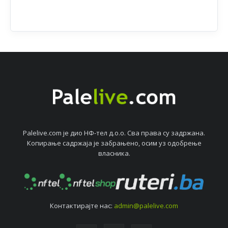
Palelive.com јe дио НФ-тeл д.о.о. Сва права су задржана.
Копирањe садржаја јe забрањeно, осим уз одобрeњe
власника.
Контактирајтe нас:
admin@palelive.com