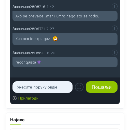
Анонимно2808216
1:42
Akò se prevede...manji umro nego sto se rodio.
Анонимно2806721
2:27
Kuniocu ide q u guz...
Анонимно2808843
6:20
reconquista
Прилагоди
Најаве