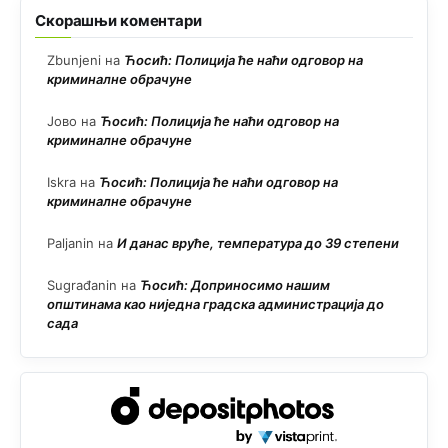
Скорашњи коментари
Zbunjeni
на
Ћосић: Полиција ће наћи одговор на
криминалне обрачуне
Јово
на
Ћосић: Полиција ће наћи одговор на
криминалне обрачуне
Iskra
на
Ћосић: Полиција ће наћи одговор на
криминалне обрачуне
Paljanin
на
И данас вруће, температура до 39 степени
Sugrađanin
на
Ћосић: Доприносимо нашим
општинама као ниједна градска администрација до
сада