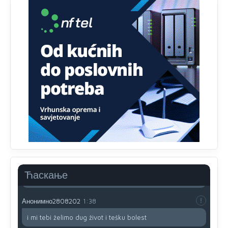
Drzi pod kontrolom tri stvari jezik,karakter i
ponasanje...Uzivotu brani tri stvari:cast,prijatelja i
slabije.Iz
zivota iskljuci tri stvari uvredu,neznanje i
zavist.Sve
dok si ziv gaji tri stvari dobrotu,pamet i
prijateljstvo!!
Анонимно2806721
12:39
791 BiH nije priznala Kosovo kao nezavisnu državu jer
genocidna tvorevina pravi smetnju a recimo Srbija je
davno
priznala.Na
svakom proizvodu iz Srbije stoji -
uvoznik za Kosovo
Анонимно2806721
12:45
Sve i da se nekim čudom vojska Srbije "vrati" na
Kosovo-kome će se vratiti? Gdje je dobrodošla i koga
da brani? A imamo vojsku Kosova kojoj želimo svako
Ћаскање
dobro i da se što bolje opreme
Анонимно2808202
1:38
i mi tebi želimo dug život i tešku bolest