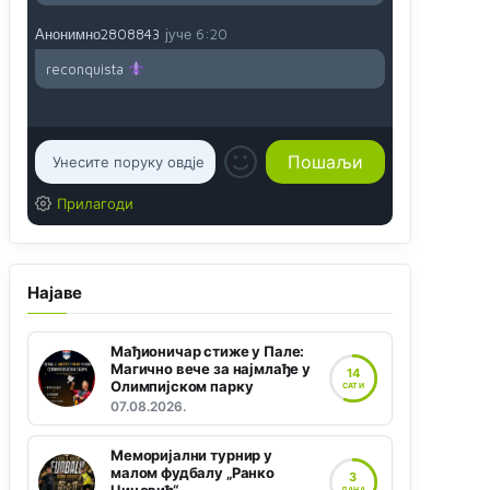
Анонимно2808843
јуче
6:20
reconquista
Прилагоди
Најаве
Мађионичар стиже у Пале:
Магично вече за најмлађе у
14
Олимпијском парку
САТИ
07.08.2026.
Меморијални турнир у
малом фудбалу „Ранко
3
ДАНА