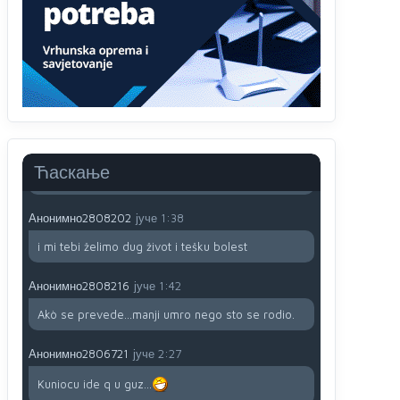
791 BiH nije priznala Kosovo kao nezavisnu
državu jer genocidna tvorevina pravi smetnju a
recimo Srbija je davno
priznala.Na
svakom
proizvodu iz Srbije stoji -uvoznik za Kosovo
Анонимно2806721
јуче
12:45
Sve i da se nekim čudom vojska Srbije "vrati" na
Kosovo-kome će se vratiti? Gdje je dobrodošla i
koga da brani? A imamo vojsku Kosova kojoj
Ћаскање
želimo svako dobro i da se što bolje opreme
Анонимно2808202
јуче
1:38
i mi tebi želimo dug život i tešku bolest
Анонимно2808216
јуче
1:42
Akò se prevede...manji umro nego sto se rodio.
Анонимно2806721
јуче
2:27
Kuniocu ide q u guz...