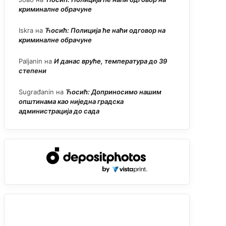
криминалне обрачуне
Iskra
на
Ћосић: Полиција ће наћи одговор на
криминалне обрачуне
Paljanin
на
И данас вруће, температура до 39
степени
Sugrađanin
на
Ћосић: Доприносимо нашим
општинама као ниједна градска
администрација до сада