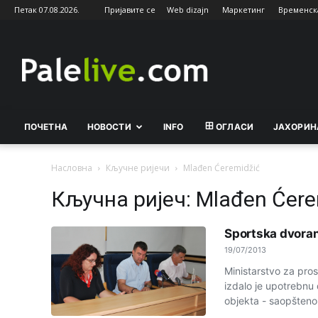
Петак 07.08.2026.
Пријавите се
Web dizajn
Маркетинг
Временск
Palelive.com
ПОЧЕТНА
НОВОСТИ
INFO
ОГЛАСИ
ЈАХОРИН
Насловна
Кључне ријечи
Mlađen Ćeremidžić
Кључна ријеч: Mlađen Ćere
Sportska dvoran
19/07/2013
Ministarstvo za pro
izdalo je upotrebnu
objekta - saopšteno 