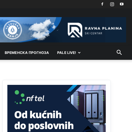
Kosovo je država a manji BH entitet pokrajina.Što
se tiče arapa po Palama i Jahorini,ostavljaju vam
pare a vi se smeškate .Da ne bi možda da vam
šalju poštom a da ne dolaze? Kurko
Анонимно2807791
јуче
11:39
БиХ није гласала да је тзв.Косово држава.
Лупаш ко к у р а ц по самару луди турко.
ВРEМEНСКА ПРОГНОЗА
PALE LIVE!
Анонимно2807895
јуче
12:16
Dobro zboris 791,ovaj721 dok nije bilo
interneta,samo mu je porodica znala da je glup!
Анонимно2807895
јуче
12:18
Drzi pod kontrolom tri stvari jezik,karakter i
ponasanje...Uzivotu brani tri stvari:cast,prijatelja i
slabije.Iz
zivota iskljuci tri stvari uvredu,neznanje
i
zavist.Sve
dok si ziv gaji tri stvari
dobrotu,pamet i prijateljstvo!!
Анонимно2806721
јуче
12:39