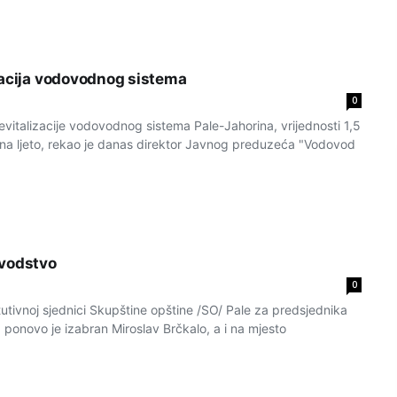
zacija vodovodnog sistema
0
evitalizacije vodovodnog sistema Pale-Jahorina, vrijednosti 1,5
na ljeto, rekao je danas direktor Javnog preduzeća "Vodovod
ovodstvo
0
utivnoj sjednici Skupštine opštine /SO/ Pale za predsjednika
ponovo je izabran Miroslav Brčkalo, a i na mjesto