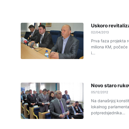
Uskoro revitali
02/04/2013
Prva faza projekta r
miliona KM, počeće 
i...
Novo staro ruk
05/12/2012
Na današnjoj konstit
lokalnog parlamenta 
potpredsjednika...