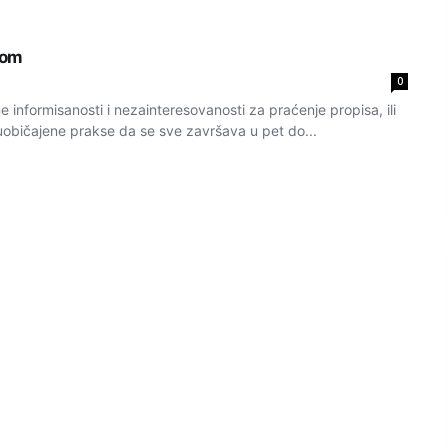
vom
0
e informisanosti i nezainteresovanosti za praćenje propisa, ili
običajene prakse da se sve završava u pet do...