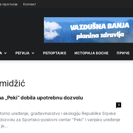
а прогноза
Контакт
А
РEГИЈА
РEПОРТАЖE
ИСТОРИЈА БОСНЕ
ПРИЧЕ
midžić
a „Peki“ dobila upotrebnu dozvolu
0
storno uređenje, građevinarstvo i ekologiju Republike Srpske
 dozvolu za Sportsko-poslovni centar "Peki" i vanjsko uređenje
je...