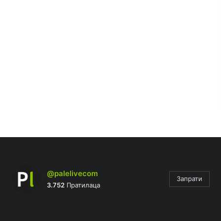
@palelivecom
Запрати
3.752
Пратилаца