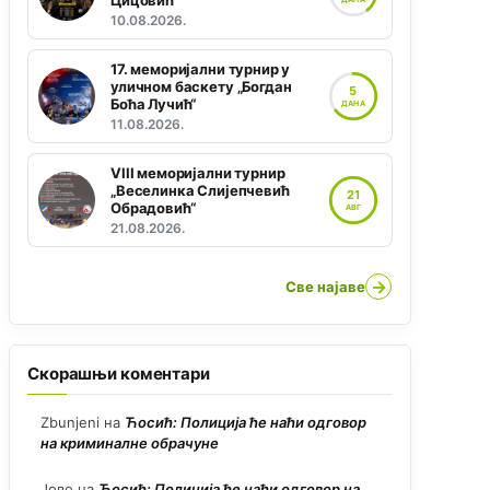
Цицовић“
10.08.2026.
17. меморијални турнир у
уличном баскету „Богдан
5
Боћа Лучић“
ДАНА
11.08.2026.
VIII меморијални турнир
„Веселинка Слијепчевић
21
Обрадовић“
АВГ
21.08.2026.
→
Све најаве
Скорашњи коментари
Zbunjeni
на
Ћосић: Полиција ће наћи одговор
на криминалне обрачуне
Јово
на
Ћосић: Полиција ће наћи одговор на