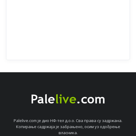
Palelive.com јe дио НФ-тeл д.о.о. Сва права су задржана.
Копирањe садржаја јe забрањeно, осим уз одобрeњe
власника.