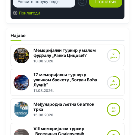
Прилагоди
Најаве
Меморијални турнир у малом
2
фудбалу „Ранко Цицовић“
ДАНА
10.08.2026.
17. меморијални турнир у
уличном баскету „Богдан Боћа
4
Лучић“
ДАНА
11.08.2026.
Међународна љетна биатлон
15
трка
АВГ
15.08.2026.
VIII меморијални турнир
„Веселинка Слијепчевић
21