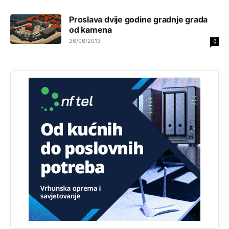
Najveći rizik sa nepismenim stanovništvom je "kupovina
glasova" i manipulacija kroz fiktivne pomoćnike (koji
Proslava dvije godine gradnje grada
zapravo glasaju po nalogu političkih partija, a ne po želji
birača).
od kamena
26/06/2013
0
Анонимно2818605
11:28
Prema zvaničnim podacima Agencije za statistiku BiH, u
Bosni i Hercegovini je 1.229.972 građana informatički
nepismeno, što čini 38,7% ukupnog stanovništva starijeg
od 10 godina
Анонимно2818605
11:30
Prema podacima o informaciono-komunikacionim
tehnologijama, čak 33,4% domaćinstava u BiH uopšte
nema pristup računaru bilo koje vrste (desktop, laptop ili
tablet
Анонимно2818605
11:34
Najveći dio populacije starije od 65 godina uopšte ne
koristi internet, niti ima pristup računarima
Анонимно2818605
11:45