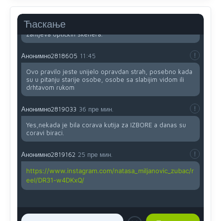
Uvođenje pravila da se umjesto dosadašnjeg znaka "X"
(krstića) kružić ispred kandidata mora u potpunosti
Ћаскање
obojiti (popuniti) uvedeno je isključivo zbog tehničkih
zahtjeva optičkih skenera.
Анонимно2818605
11:45
Ovo pravilo jeste unijelo opravdan strah, posebno kada
su u pitanju starije osobe, osobe sa slabijim vidom ili
drhtavom rukom
Анонимно2819033
36 пре мин.
Yes,nekada je bila corava kutija za IZBORE a danas su
coravi biraci.
Анонимно2819162
25 пре мин.
https://www.instagram.com/natasa_miljanovic_zubac/r
eel/DR31-w4DKxQ/