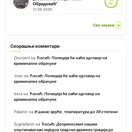
Обрадовић“
АВГ
21.08.2026.
→
Све најаве
Скорашњи коментари
Zbunjeni
на
Ћосић: Полиција ће наћи одговор на
криминалне обрачуне
Јово
на
Ћосић: Полиција ће наћи одговор на
криминалне обрачуне
Iskra
на
Ћосић: Полиција ће наћи одговор на
криминалне обрачуне
Paljanin
на
И данас вруће, температура до 39 степени
Sugrađanin
на
Ћосић: Доприносимо нашим
општинама као ниједна градска администрација до