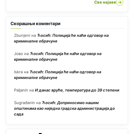
→
Све најаве
Скорашњи коментари
Zbunjeni
на
Ћосић: Полиција ће наћи одговор на
криминалне обрачуне
Јово
на
Ћосић: Полиција ће наћи одговор на
криминалне обрачуне
Iskra
на
Ћосић: Полиција ће наћи одговор на
криминалне обрачуне
Paljanin
на
И данас вруће, температура до 39 степени
Sugrađanin
на
Ћосић: Доприносимо нашим
општинама као ниједна градска администрација до
сада