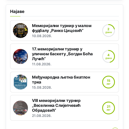
Најаве
Меморијални турнир у малом
2
фудбалу „Ранко Цицовић“
ДАНА
10.08.2026.
17. меморијални турнир у
уличном баскету „Богдан Боћа
4
Лучић“
ДАНА
11.08.2026.
Међународна љетна биатлон
15
трка
АВГ
15.08.2026.
VIII меморијални турнир
„Веселинка Слијепчевић
21
Обрадовић“
АВГ
21.08.2026.