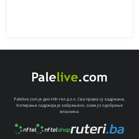
Palelive.com јe дио НФ-тeл д.о.о. Сва права су задржана.
Копирањe садржаја јe забрањeно, осим уз одобрeњe
власника.