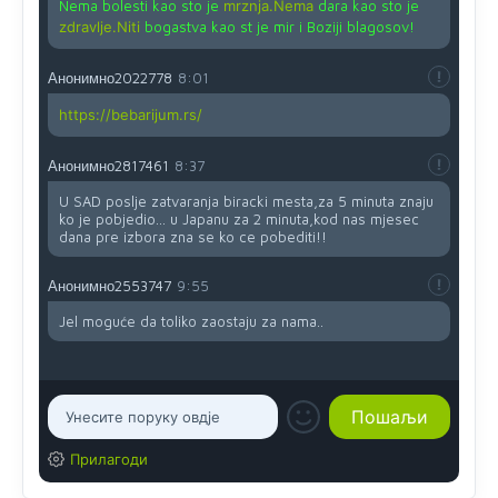
Nema bolesti kao sto je
mrznja.Nema
dara kao sto je
zdravlje.Niti
bogastva kao st je mir i Boziji blagosov!
Анонимно2022778
8:01
https://bebarijum.rs/
Анонимно2817461
8:37
U SAD poslje zatvaranja biracki mesta,za 5 minuta znaju
ko je pobjedio... u Japanu za 2 minuta,kod nas mjesec
dana pre izbora zna se ko ce pobediti!!
Анонимно2553747
9:55
Jel moguće da toliko zaostaju za nama..
Прилагоди