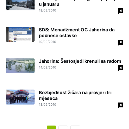
u januaru
Akò se prevede...manji umro nego sto se rodio.
18/03/2010
0
Анонимно2806721
8/6/2026
2:27
Kuniocu ide q u guz...
SDS: Menadžment OC Jahorina da
podnese ostavke
Анонимно2808843
8/6/2026
6:20
19/02/2010
0
reconquista
Jahorina: Šestosjedi krenuli sa radom
Анонимно2810587
јуче
11:11
14/02/2010
0
Evo dasak vijetra s Romanije,neko iz publike povika,ma
pusti ih ciganija...pocetkom ovog vjeka,neko rece za
Radovana i Ratka kaki su oni srbi...i poce dalje da
besjedi znam ja dobro sta je bilo u Ag-ci...
Bezbjednost žičara na provjeri tri
mjeseca
Анонимно2810587
јуче
11:13
13/02/2010
0
Proguglajte
Анонимно2810587
јуче
11:21