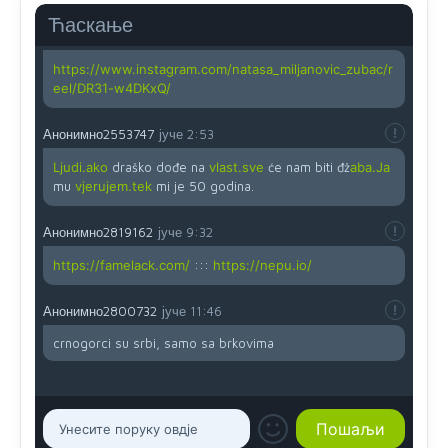
Ћаскање
Анонимно2819162
јуче
12:35
https://www.instagram.com/natasa_miljanovic_zubac/r
eel/DR31-w4DKxQ/
Анонимно2553747
јуче
2:53
Ljudi.ako
draško dođe na
vlast.sve
će nam biti đž
aba.Ja
mu
vjerujem.tek
mi je 50 godina.
Анонимно2819162
јуче
9:32
https://famelack.com/
:::
https://nepu.io/
Анонимно2800732
јуче
11:46
crnogorci su srbi, samo sa brkovima