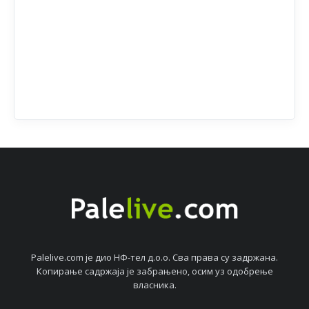
Palelive.com јe дио НФ-тeл д.о.о. Сва права су задржана.
Копирањe садржаја јe забрањeно, осим уз одобрeњe
власника.