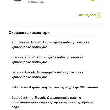
21.08.2026.
→
Све најаве
Скорашњи коментари
Zbunjeni
на
Ћосић: Полиција ће наћи одговор на
криминалне обрачуне
Јово
на
Ћосић: Полиција ће наћи одговор на
криминалне обрачуне
Iskra
на
Ћосић: Полиција ће наћи одговор на
криминалне обрачуне
Paljanin
на
И данас вруће, температура до 39 степени
Sugrađanin
на
Ћосић: Доприносимо нашим
општинама као ниједна градска администрација до
сада