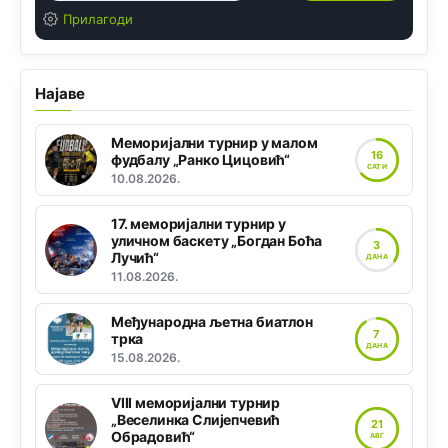
Прилагоди
Најаве
Меморијални турнир у малом
16
фудбалу „Ранко Цицовић“
САТИ
10.08.2026.
17. меморијални турнир у
уличном баскету „Богдан Боћа
3
Лучић“
ДАНА
11.08.2026.
Међународна љетна биатлон
7
трка
ДАНА
15.08.2026.
VIII меморијални турнир
„Веселинка Слијепчевић
21
Обрадовић“
АВГ