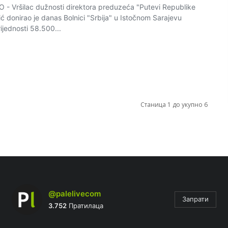
 Vršilac dužnosti direktora preduzeća "Putevi Republike
 donirao je danas Bolnici "Srbija" u Istočnom Sarajevu
ijednosti 58.500...
Станица 1 до укупно 6
@palelivecom
Запрати
3.752
Пратилаца