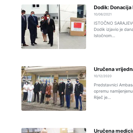
Dodik: Donacija 
10/06/2021
ISTOČNO SARAJEVO - 
Dodik izjavio je dan
Istočnom...
Uručena vrijedn
10/12/2020
Predstavnici Ambasa
opremu namijenjenu 
Riječ je...
Uručena medicin