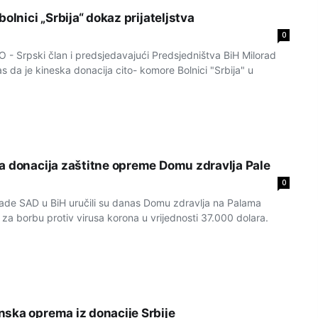
bolnici „Srbija“ dokaz prijateljstva
0
Srpski član i predsjedavajući Predsjedništva BiH Milorad
as da je kineska donacija cito- komore Bolnici "Srbija" u
a donacija zaštitne opreme Domu zdravlja Pale
0
de SAD u BiH uručili su danas Domu zdravlja na Palama
za borbu protiv virusa korona u vrijednosti 37.000 dolara.
ska oprema iz donacije Srbije