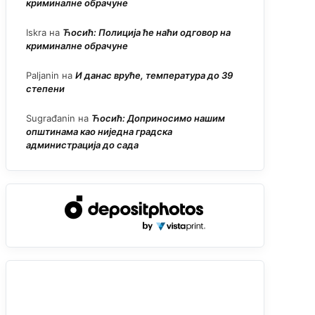
криминалне обрачуне
Iskra
на
Ћосић: Полиција ће наћи одговор на
криминалне обрачуне
Paljanin
на
И данас вруће, температура до 39
степени
Sugrađanin
на
Ћосић: Доприносимо нашим
општинама као ниједна градска
администрација до сада