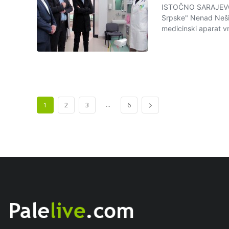
ISTOČNO SARAJEVO -
Srpske" Nenad Nešić
medicinski aparat vr
...
1
2
3
6