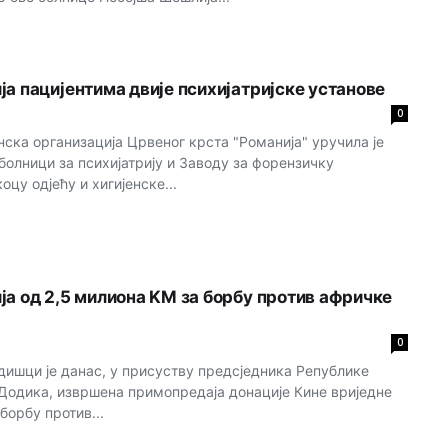
ја пацијентима двије психијатријске установе
0
ка организација Црвеног крста "Романија" уручила је
болници за психијатрију и Заводу за форензичку
оцу од‌јећу и хигијенске...
ја од 2,5 милиона KM за борбу против афричке
0
ишци је данас, у присуству предсједника Републике
одика, извршена примопредаја донације Кине вриједне
борбу против...