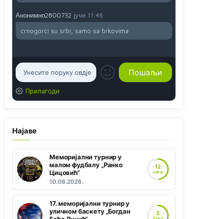
Анонимно2800732
јуче
11:46
crnogorci su srbi, samo sa brkovima
Прилагоди
Најаве
Меморијални турнир у
малом фудбалу „Ранко
12
Цицовић“
САТИ
10.08.2026.
17. меморијални турнир у
уличном баскету „Богдан
3
ДАНА