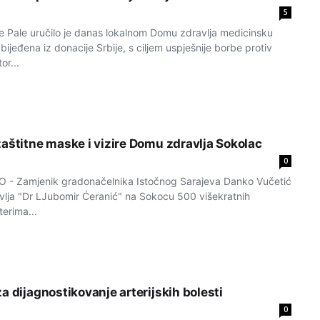
5
 Pale uručilo je danas lokalnom Domu zdravlja medicinsku
ijeđena iz donacije Srbije, s ciljem uspješnije borbe protiv
or...
zaštitne maske i vizire Domu zdravlja Sokolac
0
 Zamjenik gradonačelnika Istočnog Sarajeva Danko Vučetić
vlja "Dr LJubomir Ćeranić" na Sokocu 500 višekratnih
terima...
a dijagnostikovanje arterijskih bolesti
0