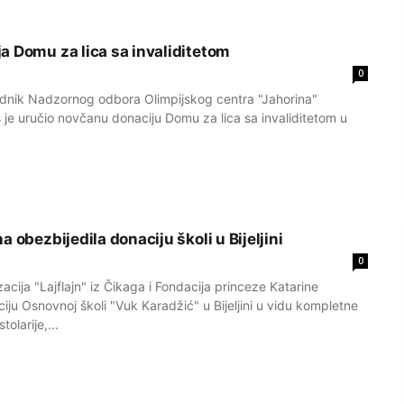
a Domu za lica sa invaliditetom
0
dnik Nadzornog odbora Olimpijskog centra "Jahorina"
 je uručio novčanu donaciju Domu za lica sa invaliditetom u
.
a obezbijedila donaciju školi u Bijeljini
0
cija "Lajflajn" iz Čikaga i Fondacija princeze Katarine
ciju Osnovnoj školi "Vuk Karadžić" u Bijeljini u vidu kompletne
olarije,...