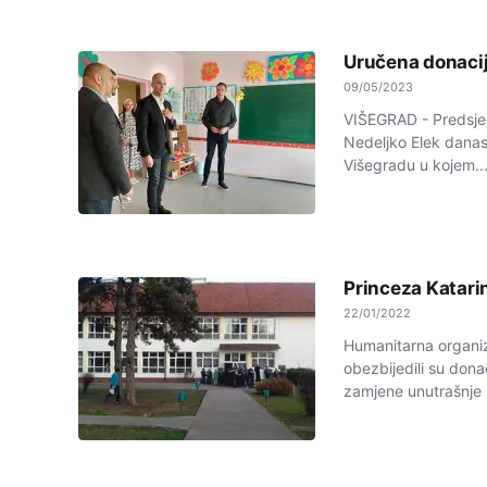
Uručena donacij
09/05/2023
VIŠEGRAD - Predsje
Nedeljko Elek danas
Višegradu u kojem..
Princeza Katarin
22/01/2022
Humanitarna organiza
obezbijedili su dona
zamjene unutrašnje st