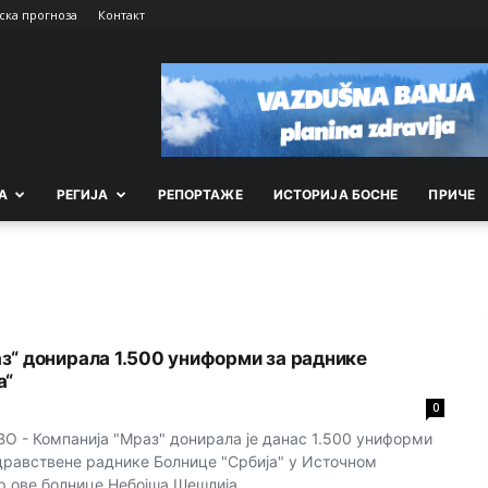
ска прогноза
Контакт
А
РEГИЈА
РEПОРТАЖE
ИСТОРИЈА БОСНЕ
ПРИЧЕ
з“ донирала 1.500 униформи за раднике
а“
0
 - Компанија "Мраз" донирала је данас 1.500 униформи
дравствене раднике Болнице "Србија" у Источном
р ове болнице Небојша Шешлија...