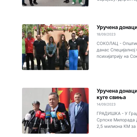
Уручена донаци
18/09/2023
СОКОЛАЦ - Општинс
данас Специјалној 
психијатрију на Сок
Уручена донаци
куге свиња
14/09/2023
ГРАДИШКА - У Град
Српске Милорада Д
2,5 милиона КМ за 