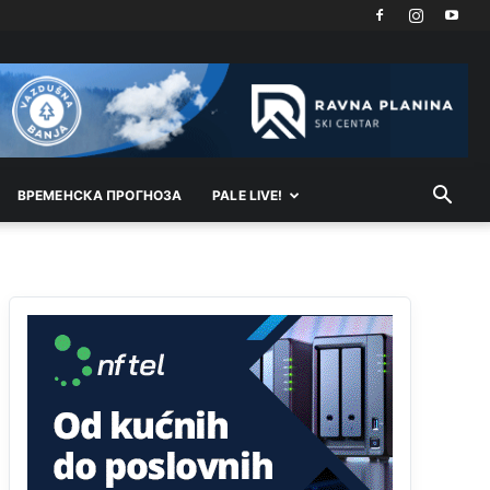
Анонимно2818605
јуче
11:21
Najveći rizik sa nepismenim stanovništvom je
"kupovina glasova" i manipulacija kroz fiktivne
pomoćnike (koji zapravo glasaju po nalogu
političkih partija, a ne po želji birača).
Анонимно2818605
јуче
11:28
ВРEМEНСКА ПРОГНОЗА
PALE LIVE!
Prema zvaničnim podacima Agencije za statistiku
BiH, u Bosni i Hercegovini je 1.229.972 građana
informatički nepismeno, što čini 38,7% ukupnog
stanovništva starijeg od 10 godina
Анонимно2818605
јуче
11:30
Prema podacima o informaciono-komunikacionim
tehnologijama, čak 33,4% domaćinstava u BiH
uopšte nema pristup računaru bilo koje vrste
(desktop, laptop ili tablet
Анонимно2818605
јуче
11:34
Najveći dio populacije starije od 65 godina
uopšte ne koristi internet, niti ima pristup