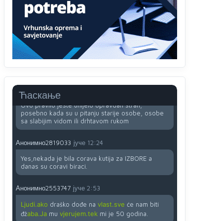
računarima
Анонимно2818605
јуче
11:45
Uvođenje pravila da se umjesto dosadašnjeg
znaka "X" (krstića) kružić ispred kandidata mora u
potpunosti obojiti (popuniti) uvedeno je isključivo
zbog tehničkih zahtjeva optičkih skenera.
Анонимно2818605
јуче
11:45
Ћаскање
Ovo pravilo jeste unijelo opravdan strah,
posebno kada su u pitanju starije osobe, osobe
sa slabijim vidom ili drhtavom rukom
Анонимно2819033
јуче
12:24
Yes,nekada je bila corava kutija za IZBORE a
danas su coravi biraci.
Анонимно2553747
јуче
2:53
Ljudi.ako
draško dođe na
vlast.sve
će nam biti
đž
aba.Ja
mu
vjerujem.tek
mi je 50 godina.