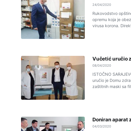
24/04/2020
Rukovodstvo opštine
opremu koja je obezb
virusa korona. Direkt
Vučetić uručio 
08/04/2020
ISTOČNO SARAJEVO -
uručio je Domu zdra
zaštitnih maski sa fil
Doniran aparat z
04/03/2020