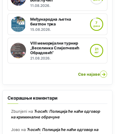
Боћа Лучић“
11.08.2026.
Међународна љетна
7
биатлон трка
ДАНА
15.08.2026.
VIII меморијални турнир
„Веселинка Слијепчевић
21
Обрадовић“
АВГ
21.08.2026.
→
Све најаве
Скорашњи коментари
Zbunjeni
на
Ћосић: Полиција ће наћи одговор
на криминалне обрачуне
Јово
на
Ћосић: Полиција ће наћи одговор на