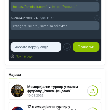
https://famelack.com/
:::
https://nepu.io/
Анонимно2800732
јуче
11:46
crnogorci su srbi, samo sa brkovima
Прилагоди
Најаве
Меморијални турнир у малом
16
фудбалу „Ранко Цицовић“
САТИ
10.08.2026.
17. меморијални турнир у