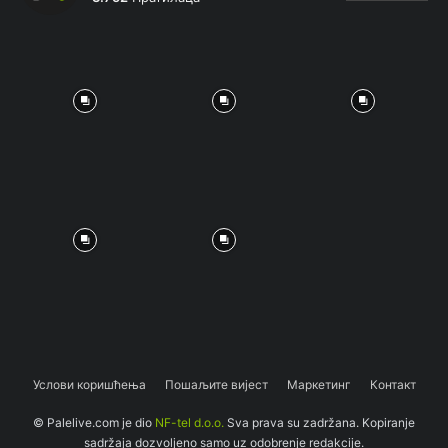
Услови коришћења
Пошаљите вијест
Маркетинг
Контакт
© Palelive.com je dio
NF-tel d.o.o.
Sva prava su zadržana. Kopiranje
sadržaja dozvoljeno samo uz odobrenje redakcije.