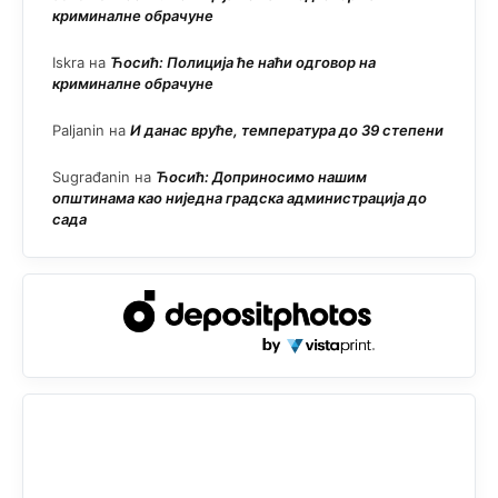
криминалне обрачуне
Iskra
на
Ћосић: Полиција ће наћи одговор на
криминалне обрачуне
Paljanin
на
И данас вруће, температура до 39 степени
Sugrađanin
на
Ћосић: Доприносимо нашим
општинама као ниједна градска администрација до
сада