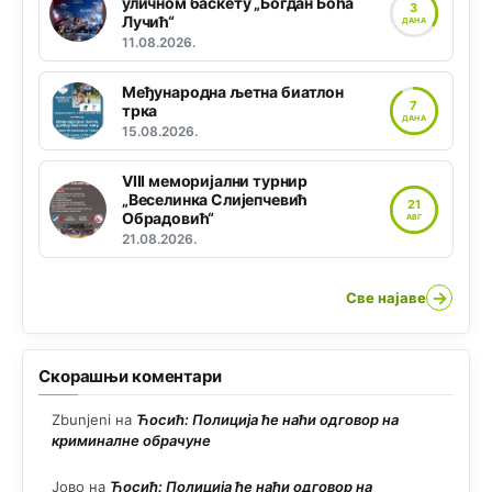
уличном баскету „Богдан Боћа
3
Лучић“
ДАНА
11.08.2026.
Међународна љетна биатлон
7
трка
ДАНА
15.08.2026.
VIII меморијални турнир
„Веселинка Слијепчевић
21
Обрадовић“
АВГ
21.08.2026.
→
Све најаве
Скорашњи коментари
Zbunjeni
на
Ћосић: Полиција ће наћи одговор на
криминалне обрачуне
Јово
на
Ћосић: Полиција ће наћи одговор на