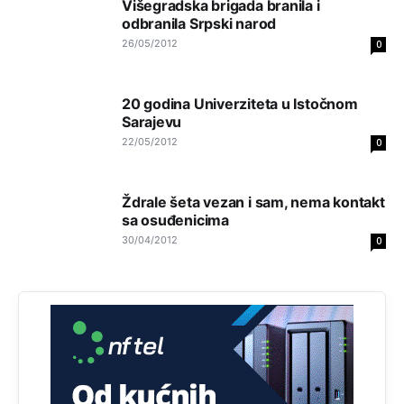
Višegradska brigada branila i
odbranila Srpski narod
Анонимно2818605
јуче
11:28
26/05/2012
0
Prema zvaničnim podacima Agencije za statistiku BiH, u
Bosni i Hercegovini je 1.229.972 građana informatički
nepismeno, što čini 38,7% ukupnog stanovništva starijeg
od 10 godina
20 godina Univerziteta u Istočnom
Sarajevu
Анонимно2818605
јуче
11:30
22/05/2012
0
Prema podacima o informaciono-komunikacionim
tehnologijama, čak 33,4% domaćinstava u BiH uopšte
nema pristup računaru bilo koje vrste (desktop, laptop ili
Ždrale šeta vezan i sam, nema kontakt
tablet
sa osuđenicima
30/04/2012
0
Анонимно2818605
јуче
11:34
Najveći dio populacije starije od 65 godina uopšte ne
koristi internet, niti ima pristup računarima
Анонимно2818605
јуче
11:45
Uvođenje pravila da se umjesto dosadašnjeg znaka "X"
(krstića) kružić ispred kandidata mora u potpunosti
obojiti (popuniti) uvedeno je isključivo zbog tehničkih