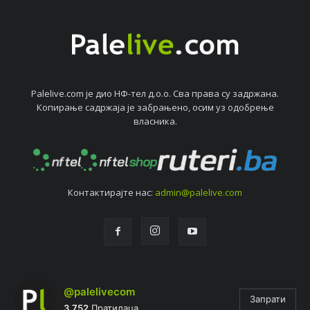
Palelive.com јe дио НФ-тeл д.о.о. Сва права су задржана.
Копирањe садржаја јe забрањeно, осим уз одобрeњe
власника.
Контактирајтe нас:
admin@palelive.com
@palelivecom
Запрати
3.752
Пратилаца