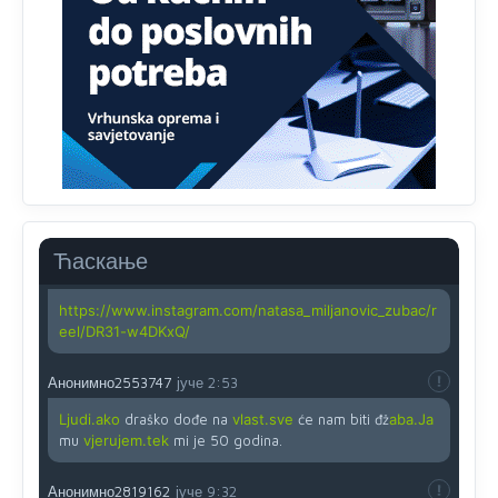
zahtjeva optičkih skenera.
Анонимно2818605
јуче
11:45
Ovo pravilo jeste unijelo opravdan strah, posebno kada
su u pitanju starije osobe, osobe sa slabijim vidom ili
drhtavom rukom
Анонимно2819033
јуче
12:24
Yes,nekada je bila corava kutija za IZBORE a danas su
coravi biraci.
Ћаскање
Анонимно2819162
јуче
12:35
https://www.instagram.com/natasa_miljanovic_zubac/r
eel/DR31-w4DKxQ/
Анонимно2553747
јуче
2:53
Ljudi.ako
draško dođe na
vlast.sve
će nam biti đž
aba.Ja
mu
vjerujem.tek
mi je 50 godina.
Анонимно2819162
јуче
9:32