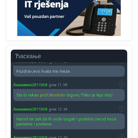
O kako su cudni lvi ljudi,uzeli bi sve da mogu...a ja srce
svima fajem,radujem se tudjoj sreci.I ko ima i ko nema
na iso ce mjesto leci!
Анонимно2810587
јуче
11:24
Nije u svijetu problem,nahraniti siromasnd,kako nahraniti
bogate!?
Ћаскање
Анонимно2810587
јуче
11:26
Pozdrav,evo hvata me meze.
Анонимно2811968
јуче
11:38
Sta bi rekao
prof.Momcil
o Gigovic?Tako je lepi moj!
Анонимно2811968
јуче
12:34
Narod ne zeli da ih vode bogati i podobni,narod hoce
pametne i postene.
Анонимно2811968
јуче
12:35