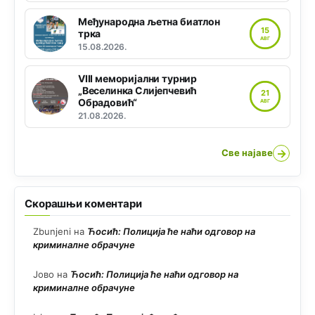
Међународна љетна биатлон
15
трка
АВГ
15.08.2026.
VIII меморијални турнир
„Веселинка Слијепчевић
21
Обрадовић“
АВГ
21.08.2026.
→
Све најаве
Скорашњи коментари
Zbunjeni
на
Ћосић: Полиција ће наћи одговор на
криминалне обрачуне
Јово
на
Ћосић: Полиција ће наћи одговор на
криминалне обрачуне