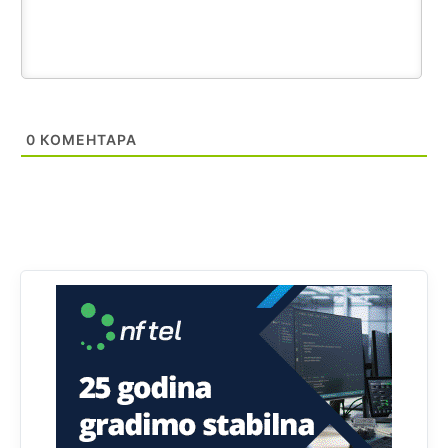
Анонимно2808216
8/6/2026
1:42
Akò se prevede...manji umro nego sto se rodio.
Анонимно2806721
8/6/2026
2:27
Kuniocu ide q u guz...
0
КОМЕНТАРА
Анонимно2808843
8/6/2026
6:20
reconquista
Анонимно2810587
јуче
11:11
Evo dasak vijetra s Romanije,neko iz publike povika,ma
pusti ih ciganija...pocetkom ovog vjeka,neko rece za
Radovana i Ratka kaki su oni srbi...i poce dalje da
besjedi znam ja dobro sta je bilo u Ag-ci...
Анонимно2810587
јуче
11:13
Proguglajte
Анонимно2810587
јуче
11:21