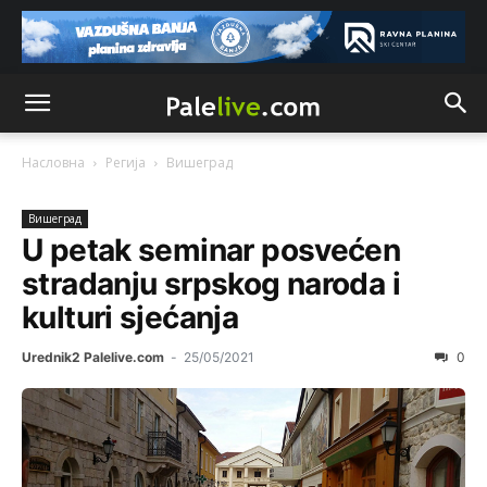
Насловна
Регија
Вишeград
Вишeград
U petak seminar posvećen
stradanju srpskog naroda i
kulturi sjećanja
Urednik2 Palelive.com
-
25/05/2021
0
Анонимно2806552
8/6/2026
5:39