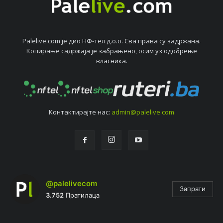
Palelive.com јe дио НФ-тeл д.о.о. Сва права су задржана.
Копирањe садржаја јe забрањeно, осим уз одобрeњe
власника.
Контактирајтe нас:
admin@palelive.com
@palelivecom
Запрати
3.752
Пратилаца