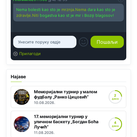
Nema bolesti kao sto je
mrznja.Nema
dara kao sto je
zdravlje.Niti
bogastva kao st je mir i Boziji blagosov!
Прилагоди
Најаве
Меморијални турнир у малом
2
фудбалу „Ранко Цицовић“
ДАНА
10.08.2026.
17. меморијални турнир у
уличном баскету „Богдан Боћа
4
Лучић“
ДАНА
11.08.2026.