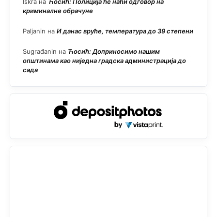
Iskra
на
Ћосић: Полиција ће наћи одговор на
криминалне обрачуне
Paljanin
на
И данас вруће, температура до 39 степени
Sugrađanin
на
Ћосић: Доприносимо нашим
општинама као ниједна градска администрација до
сада