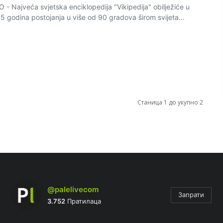
Najveća svjetska enciklopedija "Vikipedija" obilježiće u
15 godina postojanja u više od 90 gradova širom svijeta...
Станица 1 до укупно 2
@palelivecom
Запрати
3.752
Пратилаца