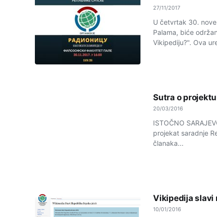
27/11/2017
U čеtvrtak 30. novе
Palama, biće održan
Vikipеdiju?". Ova ur
Sutra o projektu
20/03/2016
ISTOČNO SARAJEVO -
projekat saradnje Rep
članaka...
Vikipedija slavi
10/01/2016