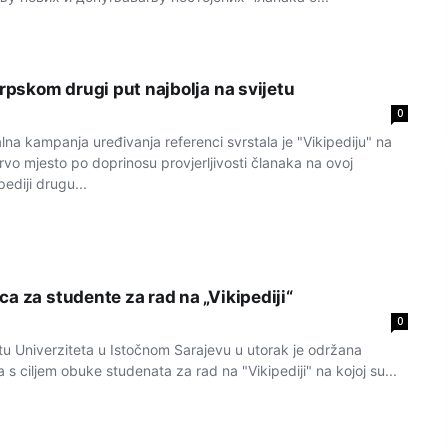
srpskom drugi put najbolja na svijetu
0
a kampanja uređivanja referenci svrstala je "Vikipediju" na
vo mjesto po doprinosu provjerljivosti članaka na ovoj
ediji drugu...
a za studente za rad na „Vikipediji“
0
u Univerziteta u Istočnom Sarajevu u utorak je održana
 s ciljem obuke studenata za rad na "Vikipediji" na kojoj su...