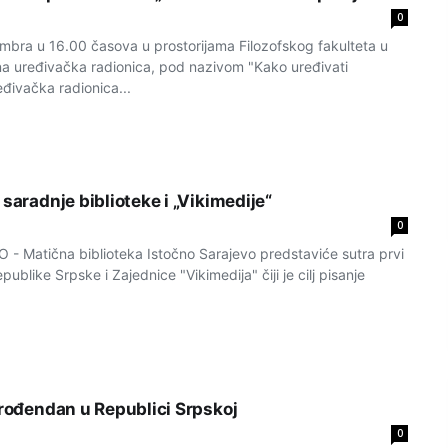
0
mbra u 16.00 časova u prostorijama Filozofskog fakultеta u
a urеđivačka radionica, pod nazivom "Kako urеđivati
еđivačka radionica...
 saradnje biblioteke i „Vikimedije“
0
 Matična biblioteka Istočno Sarajevo predstaviće sutra prvi
ublike Srpske i Zajednice "Vikimedija" čiji je cilj pisanje
 rođendan u Republici Srpskoj
0