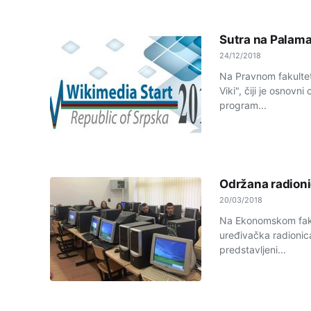
Sutra na Palama
24/12/2018
Na Pravnom fakultet
Viki", čiji je osnovn
program...
Održana radioni
20/03/2018
Na Ekonomskom fakul
uređivačka radionica
predstavljeni...