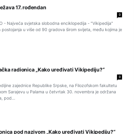
lježava 17. rođendan
0
 Najveća svjetska slobodna enciklopedija - "Vikipedija"
 postojanja u više od 90 gradova širom svijeta, među kojima je
čka radionica „Kako uređivati Vikipediju?“
0
edijine zajednice Republike Srpske, na Filozofskom fakultetu
čnom Sarajevu u Palama u četvrtak 30. novembra je održana
, pod...
onica pod nazivom „Kako urеđivati Vikipеdiju?“