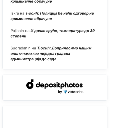
криминалне обрачуне
Iskra
на
Ћосић: Полиција ће наћи одговор на
криминалне обрачуне
Paljanin
на
И данас вруће, температура до 39
степени
Sugrađanin
на
Ћосић: Доприносимо нашим
општинама као ниједна градска
администрација до сада