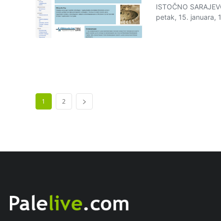
ISTOČNO SARAJEVO - 
petak, 15. januara, 
1
2