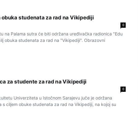
 obuka studenata za rad na Vikipediji
0
u na Palama sutra će biti održana uređivačka radionica "Edu
i cilj obuka studenata za rad na "Vikipediji". Obrazovni
ca za studente za rad na Vikipediji
0
tetu Univerziteta u Istočnom Sarajevu juče je održana
 s ciljem obuke studenata za rad na Vikipediji, na kojoj su