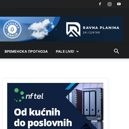
Анонимно2810587
јуче
11:11
Evo dasak vijetra s Romanije,neko iz publike
povika,ma pusti ih ciganija...pocetkom ovog
vjeka,neko rece za Radovana i Ratka kaki su oni
srbi...i poce dalje da besjedi znam ja dobro sta je
bilo u Ag-ci...
Анонимно2810587
јуче
11:13
ВРEМEНСКА ПРОГНОЗА
Proguglajte
PALE LIVE!
Анонимно2810587
јуче
11:21
O kako su cudni lvi ljudi,uzeli bi sve da mogu...a
ja srce svima fajem,radujem se tudjoj sreci.I ko
ima i ko nema na iso ce mjesto leci!
Анонимно2810587
јуче
11:24
Nije u svijetu problem,nahraniti siromasnd,kako
nahraniti bogate!?
Анонимно2810587
јуче
11:26