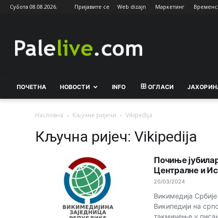
Субота 08.08.2026.
Пријавите се
Web dizajn
Маркетинг
Временс
Palelive.com
ПОЧЕТНА
НОВОСТИ
INFO
ОГЛАСИ
ЈАХОРИН
Насловна
Кључне ријечи
Vikipedija
Кључна ријеч: Vikipedija
Почиње јубила
Централне и Ис
20/03/2024
Викимедија Србије
Википедији на српс
такмичење у писањ