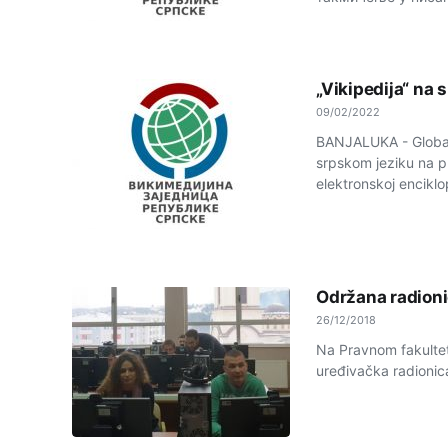
„Vikipedija“ na 
09/02/2022
BANJALUKA - Globaln
srpskom jeziku na pr
elektronskoj enciklop
Održana radionic
26/12/2018
Na Pravnom fakultet
uređivačka radionica