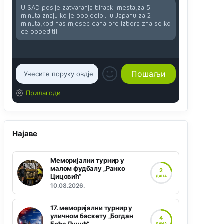
U SAD poslje zatvaranja biracki mesta,za 5
minuta znaju ko je pobjedio... u Japanu za 2
minuta,kod nas mjesec dana pre izbora zna se ko
ce pobediti!!
Прилагоди
Најаве
Меморијални турнир у
малом фудбалу „Ранко
2
Цицовић“
ДАНА
10.08.2026.
17. меморијални турнир у
уличном баскету „Богдан
4
ДАНА