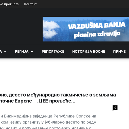
ка прогноза
Контакт
А
РEГИЈА
РEПОРТАЖE
ИСТОРИЈА БОСНЕ
ПРИЧЕ
рно, десето међународно такмичење о земљама
точне Европе – „ЦЕЕ прољеће...
0
 и Викимедијина заједница Републике Српске на
ком језику организују јубиларно десето по реду
у нових и допуњавању постојећих чланака о...