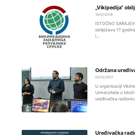
„Vikipedija“ obi
16/01/2018
ISTOČNO SARAJEVO -
obilježava 17 godina
i...
Održana uređiva
02/12/2017
U organizaciji Vikim
Univerziteta u Isto
uređivačka radionica
Urеđivačka radi