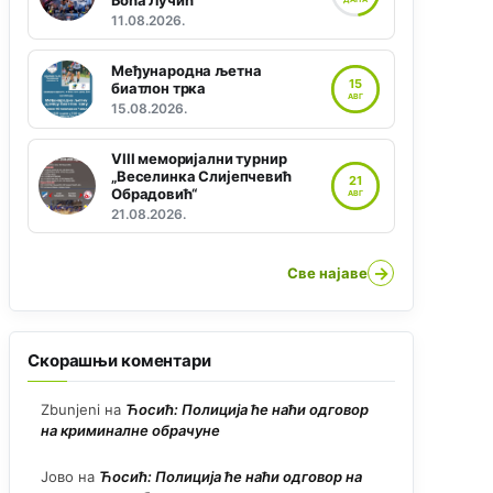
Боћа Лучић“
11.08.2026.
Међународна љетна
15
биатлон трка
АВГ
15.08.2026.
VIII меморијални турнир
„Веселинка Слијепчевић
21
Обрадовић“
АВГ
21.08.2026.
→
Све најаве
Скорашњи коментари
Zbunjeni
на
Ћосић: Полиција ће наћи одговор
на криминалне обрачуне
Јово
на
Ћосић: Полиција ће наћи одговор на