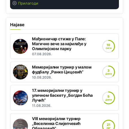
Прилагоди
Најаве
Мађионичар стиже у Пале:
Магично вече за најмлађе у
10
Олимпијском парку
САТИ
07.08.2026.
Меморијални турнир у малом
3
фудбалу „Ранко Цицовић“
ДАНА
10.08.2026.
17. меморијални турнир у
уличном баскету „Богдан Боћа
5
Лучић“
ДАНА
11.08.2026.
VIII меморијални турнир
„Веселинка Слијепчевић
21
Обрадовић“
АВГ