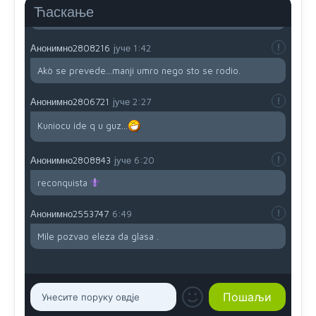
Ћаскање
i mi tebi želimo dug život i tešku bolest
Анонимно2808216
јуче
1:42
Akò se prevede...manji umro nego sto se rodio.
Анонимно2806721
јуче
2:27
Kuniocu ide q u guz...
Анонимно2808843
јуче
6:20
reconquista
Анонимно2553747
6:49
Mile pozvao eleza da glasa .