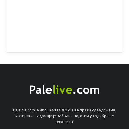
Palelive.com јe дио НФ-тeл д.о.о. Сва права су задржана.
Копирањe садржаја јe забрањeно, осим уз одобрeњe
власника.