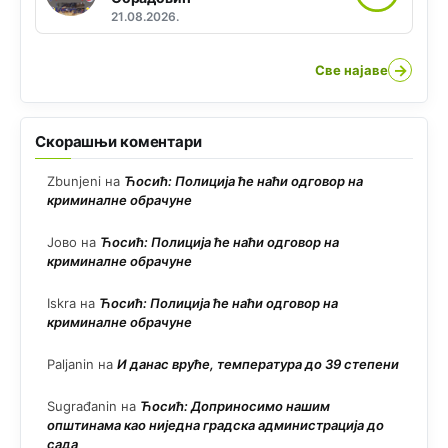
21.08.2026.
→
Све најаве
Скорашњи коментари
Zbunjeni
на
Ћосић: Полиција ће наћи одговор на
криминалне обрачуне
Јово
на
Ћосић: Полиција ће наћи одговор на
криминалне обрачуне
Iskra
на
Ћосић: Полиција ће наћи одговор на
криминалне обрачуне
Paljanin
на
И данас вруће, температура до 39 степени
Sugrađanin
на
Ћосић: Доприносимо нашим
општинама као ниједна градска администрација до
сада