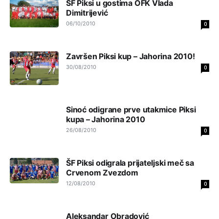
ŠF Piksi u gostima OFK Vlada
Војска Србије се враћа на Косово и Метохију.
Dimitrijević
06/10/2010
0
Анонимно2806721
7:23
Promjeni dilera
Završen Piksi kup – Jahorina 2010!
Анонимно2807323
9:51
30/08/2010
0
Vise je Republika SRPSKA drzava nego Kosovo. Sa
Kosova se Srbi mogu i lijecit i skolovat i glasat u Srbij. A
niko sa 23 posto federacije to ne moze u Republici
Srpskoj. Zato zivjela REPUBLIKA SRPSKA
Sinoć odigrane prve utakmice Piksi
kupa – Jahorina 2010
Анонимно2807441
10:21
26/08/2010
0
муслимански екстремиста,шта он има са тзв Косовом?
ŠF Piksi odigrala prijateljski meč sa
Анонимно2807447
10:21
Crvenom Zvezdom
Откуд онолико увече арапа по Палама са комплет
12/08/2010
0
породицама?
Анонимно2807441
10:22
Aleksandar Obradović