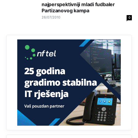
накотило се
najperspektivniji mladi fudbaler
Partizanovog kampa
Анонимно2807447
10:24
26/07/2010
0
Техеран и нинџе по Палама
Анонимно2806721
11:21
Kosovo je država a manji BH entitet pokrajina.Što se tiče
arapa po Palama i Jahorini,ostavljaju vam pare a vi se
smeškate .Da ne bi možda da vam šalju poštom a da ne
dolaze? Kurko
Анонимно2807791
11:39
БиХ није гласала да је тзв.Косово држава. Лупаш ко к у
р а ц по самару луди турко.
Анонимно2807895
12:16
Dobro zboris 791,ovaj721 dok nije bilo interneta,samo
mu je porodica znala da je glup!
Анонимно2807895
12:18