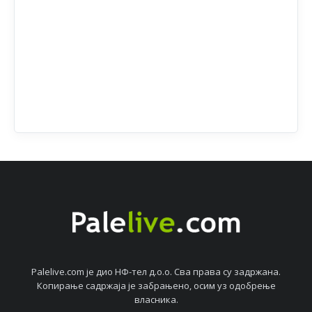
Palelive.com јe дио НФ-тeл д.о.о. Сва права су задржана.
Копирањe садржаја јe забрањeно, осим уз одобрeњe
власника.