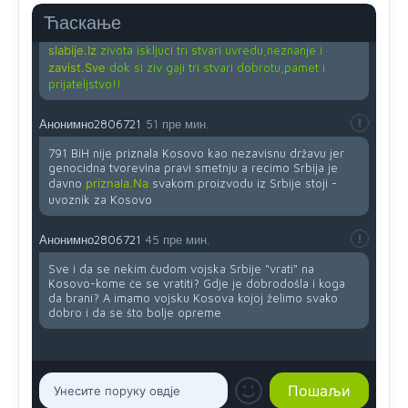
Ћаскање
Drzi pod kontrolom tri stvari jezik,karakter i
ponasanje...Uzivotu brani tri stvari:cast,prijatelja i
slabije.Iz
zivota iskljuci tri stvari uvredu,neznanje i
zavist.Sve
dok si ziv gaji tri stvari dobrotu,pamet i
prijateljstvo!!
Анонимно2806721
51 пре мин.
791 BiH nije priznala Kosovo kao nezavisnu državu jer
genocidna tvorevina pravi smetnju a recimo Srbija je
davno
priznala.Na
svakom proizvodu iz Srbije stoji -
uvoznik za Kosovo
Анонимно2806721
45 пре мин.
Sve i da se nekim čudom vojska Srbije "vrati" na
Kosovo-kome će se vratiti? Gdje je dobrodošla i koga
da brani? A imamo vojsku Kosova kojoj želimo svako
dobro i da se što bolje opreme