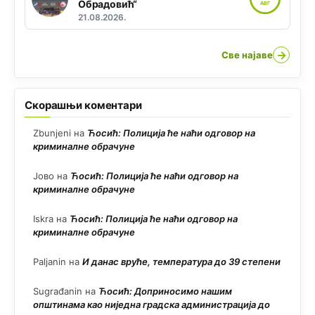
Обрадовић“
АВГ
21.08.2026.
→
Све најаве
Скорашњи коментари
Zbunjeni
на
Ћосић: Полиција ће наћи одговор на
криминалне обрачуне
Јово
на
Ћосић: Полиција ће наћи одговор на
криминалне обрачуне
Iskra
на
Ћосић: Полиција ће наћи одговор на
криминалне обрачуне
Paljanin
на
И данас вруће, температура до 39 степени
Sugrađanin
на
Ћосић: Доприносимо нашим
општинама као ниједна градска администрација до