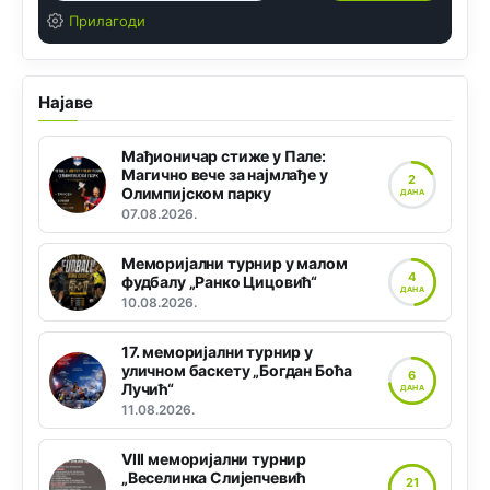
Прилагоди
Најаве
Мађионичар стиже у Пале:
Магично вече за најмлађе у
2
Олимпијском парку
ДАНА
07.08.2026.
Меморијални турнир у малом
4
фудбалу „Ранко Цицовић“
ДАНА
10.08.2026.
17. меморијални турнир у
уличном баскету „Богдан Боћа
6
Лучић“
ДАНА
11.08.2026.
VIII меморијални турнир
„Веселинка Слијепчевић
21