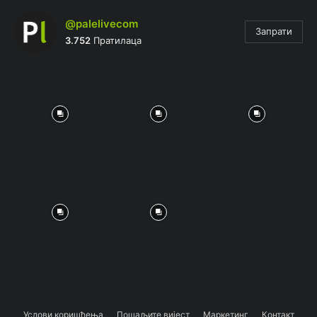
@palelivecom
Запрати
3.752
Пратилаца
Услови коришћења
Пошаљите вијест
Маркетинг
Контакт