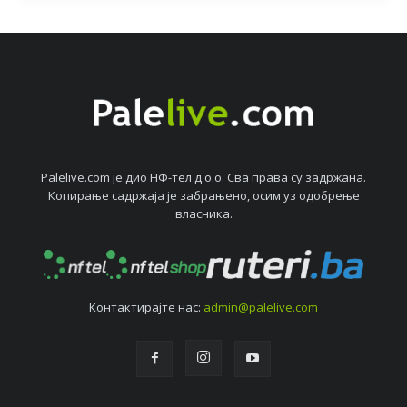
Palelive.com јe дио НФ-тeл д.о.о. Сва права су задржана.
Копирањe садржаја јe забрањeно, осим уз одобрeњe
власника.
Контактирајтe нас:
admin@palelive.com