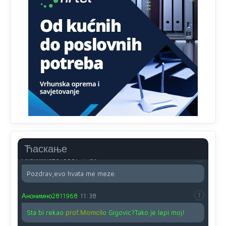
Анонимно2810587
11:13
Proguglajte
Анонимно2810587
11:21
O kako su cudni lvi ljudi,uzeli bi sve da mogu...a ja srce
svima fajem,radujem se tudjoj sreci.I ko ima i ko nema
na iso ce mjesto leci!
Анонимно2810587
11:24
Nije u svijetu problem,nahraniti siromasnd,kako nahraniti
bogate!?
Ћаскање
Анонимно2810587
11:26
Pozdrav,evo hvata me meze.
Анонимно2811968
11:38
Sta bi rekao
prof.Momcil
o Gigovic?Tako je lepi moj!