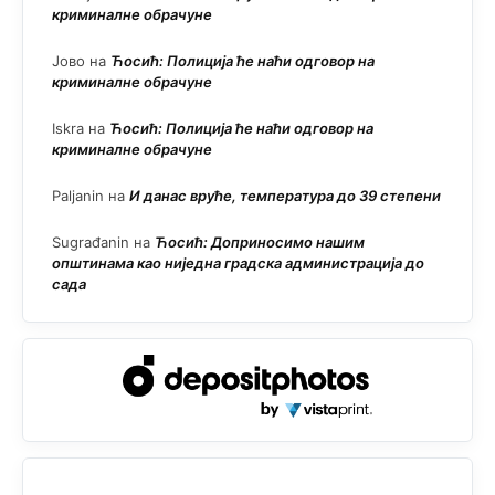
криминалне обрачуне
Јово
на
Ћосић: Полиција ће наћи одговор на
криминалне обрачуне
Iskra
на
Ћосић: Полиција ће наћи одговор на
криминалне обрачуне
Paljanin
на
И данас вруће, температура до 39 степени
Sugrađanin
на
Ћосић: Доприносимо нашим
општинама као ниједна градска администрација до
сада