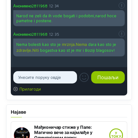
Анонимно2811968
12:34
Narod ne zeli da ih vode bogati i podobni,narod hoce
pametne i postene.
Анонимно2811968
12:35
Nema bolesti kao sto je
mrznja.Nema
dara kao sto je
zdravlje.Niti
bogastva kao st je mir i Boziji blagosov!
Прилагоди
Најаве
Мађионичар стиже у Пале:
Магично вече за најмлађе у
У
ТОКУ
Олимпијском парку