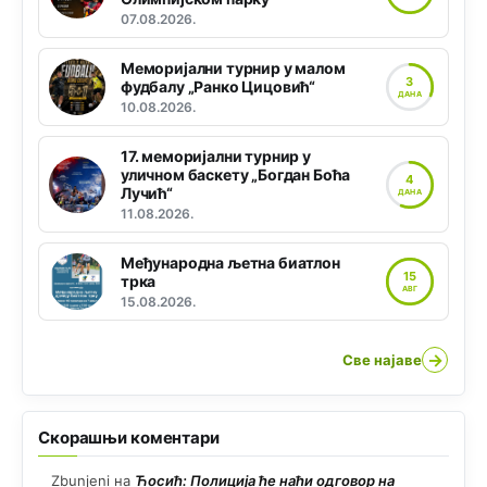
07.08.2026.
Меморијални турнир у малом
3
фудбалу „Ранко Цицовић“
ДАНА
10.08.2026.
17. меморијални турнир у
уличном баскету „Богдан Боћа
4
Лучић“
ДАНА
11.08.2026.
Међународна љетна биатлон
15
трка
АВГ
15.08.2026.
→
Све најаве
Скорашњи коментари
Zbunjeni
на
Ћосић: Полиција ће наћи одговор на