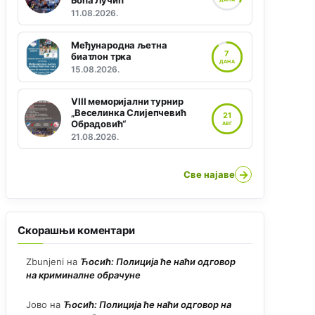
Боћа Лучић“
11.08.2026.
Међународна љетна
7
биатлон трка
ДАНА
15.08.2026.
VIII меморијални турнир
„Веселинка Слијепчевић
21
Обрадовић“
АВГ
21.08.2026.
→
Све најаве
Скорашњи коментари
Zbunjeni
на
Ћосић: Полиција ће наћи одговор
на криминалне обрачуне
Јово
на
Ћосић: Полиција ће наћи одговор на