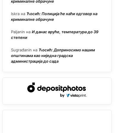
криминалне обрачуне
Iskra
на
Ћосић: Полиција ће наћи одговор на
криминалне обрачуне
Paljanin
на
И данас вруће, температура до 39
степени
Sugrađanin
на
Ћосић: Доприносимо нашим
општинама као ниједна градска
администрација до сада