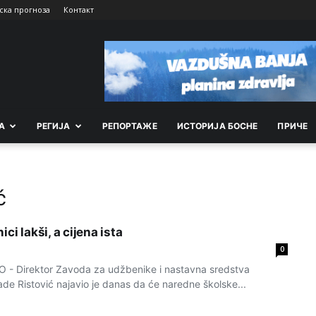
ска прогноза
Контакт
А
РEГИЈА
РEПОРТАЖE
ИСТОРИЈА БОСНЕ
ПРИЧЕ
ć
ci lakši, a cijena ista
0
 Direktor Zavoda za udžbenike i nastavna sredstva
de Ristović najavio je danas da će naredne školske...