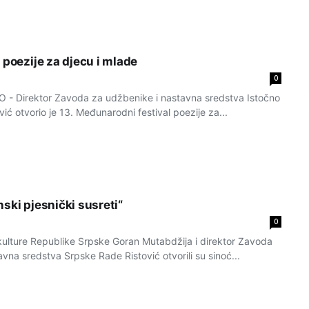
 poezije za djecu i mlade
0
 Direktor Zavoda za udžbenike i nastavna sredstva Istočno
ić otvorio je 13. Međunarodni festival poezije za...
ski pjesnički susreti“
0
 kulture Republike Srpske Goran Mutabdžija i direktor Zavoda
vna sredstva Srpske Rade Ristović otvorili su sinoć...