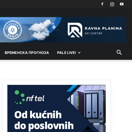
Анонимно2818605
јуче
11:21
Najveći rizik sa nepismenim stanovništvom je
"kupovina glasova" i manipulacija kroz fiktivne
pomoćnike (koji zapravo glasaju po nalogu
političkih partija, a ne po želji birača).
Анонимно2818605
јуче
11:28
ВРEМEНСКА ПРОГНОЗА
PALE LIVE!
Prema zvaničnim podacima Agencije za statistiku
BiH, u Bosni i Hercegovini je 1.229.972 građana
informatički nepismeno, što čini 38,7% ukupnog
stanovništva starijeg od 10 godina
Анонимно2818605
јуче
11:30
Prema podacima o informaciono-komunikacionim
tehnologijama, čak 33,4% domaćinstava u BiH
uopšte nema pristup računaru bilo koje vrste
(desktop, laptop ili tablet
Анонимно2818605
јуче
11:34
Najveći dio populacije starije od 65 godina
uopšte ne koristi internet, niti ima pristup