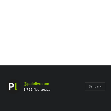
@palelivecom
Запрати
3.752
Пратилаца