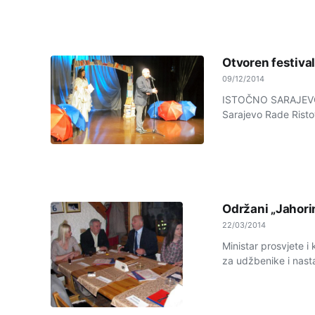
Otvoren festival
09/12/2014
ISTOČNO SARAJEVO -
Sarajevo Rade Ristov
Održani „Jahorin
22/03/2014
Ministar prosvjete i
za udžbenike i nasta