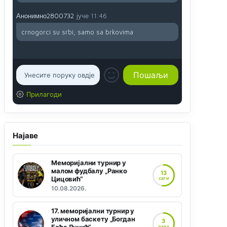
Анонимно2800732
јуче
11:46
crnogorci su srbi, samo sa brkovima
Прилагоди
Најаве
Меморијални турнир у
малом фудбалу „Ранко
13
Цицовић“
САТИ
10.08.2026.
17. меморијални турнир у
уличном баскету „Богдан
3
ДАНА