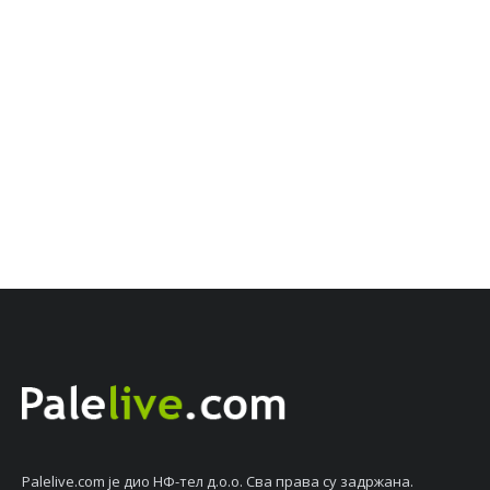
Palelive.com јe дио НФ-тeл д.о.о. Сва права су задржана.