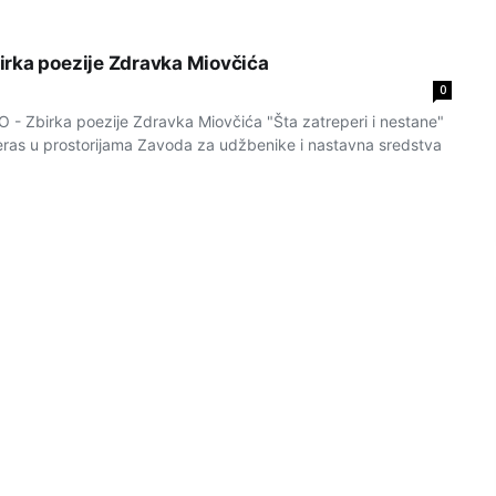
rka poezije Zdravka Miovčića
0
 Zbirka poezije Zdravka Miovčića "Šta zatreperi i nestane"
ras u prostorijama Zavoda za udžbenike i nastavna sredstva