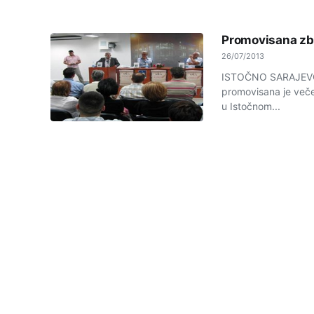
Promovisana zbi
26/07/2013
ISTOČNO SARAJEVO -
promovisana je veče
u Istočnom...