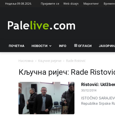
Недеља 09.08.2026.
Пријавите се
Web dizajn
Маркетинг
Времен
Palelive.com
ПОЧЕТНА
НОВОСТИ
INFO
ОГЛАСИ
ЈАХОРИН
Насловна
Кључне ријечи
Rade Ristović
Кључна ријеч: Rade Ristovi
Ristović: Udžbeni
30/12/2014
ISTOČNO SARAJEVO -
Republike Srpske Ra