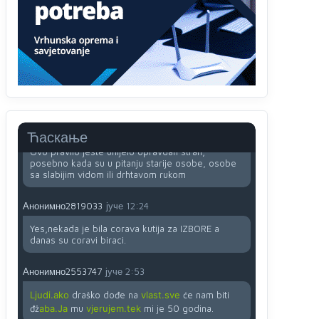
računarima
Анонимно2818605
јуче
11:45
Uvođenje pravila da se umjesto dosadašnjeg
znaka "X" (krstića) kružić ispred kandidata mora u
potpunosti obojiti (popuniti) uvedeno je isključivo
zbog tehničkih zahtjeva optičkih skenera.
Анонимно2818605
јуче
11:45
Ћаскање
Ovo pravilo jeste unijelo opravdan strah,
posebno kada su u pitanju starije osobe, osobe
sa slabijim vidom ili drhtavom rukom
Анонимно2819033
јуче
12:24
Yes,nekada je bila corava kutija za IZBORE a
danas su coravi biraci.
Анонимно2553747
јуче
2:53
Ljudi.ako
draško dođe na
vlast.sve
će nam biti
đž
aba.Ja
mu
vjerujem.tek
mi je 50 godina.