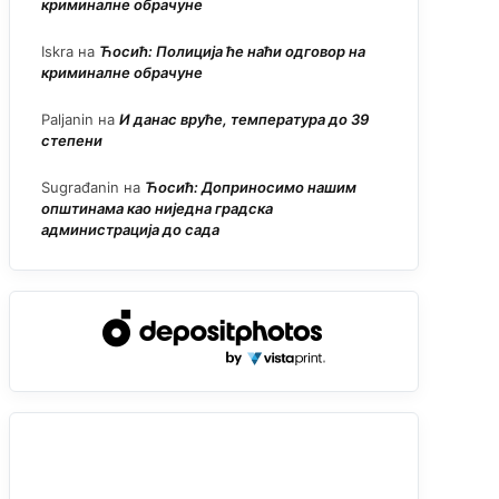
криминалне обрачуне
Iskra
на
Ћосић: Полиција ће наћи одговор на
криминалне обрачуне
Paljanin
на
И данас вруће, температура до 39
степени
Sugrađanin
на
Ћосић: Доприносимо нашим
општинама као ниједна градска
администрација до сада