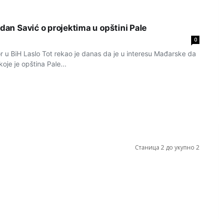
odan Savić o projektima u opštini Pale
0
u BiH Laslo Tot rekao je danas da je u interesu Mađarske da
koje je opština Pale...
Станица 2 до укупно 2