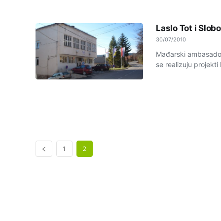
Laslo Tot i Slob
30/07/2010
Mađarski ambasador 
se realizuju projekti 
1
2