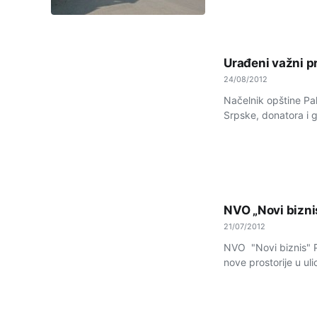
Urađeni važni pr
24/08/2012
Načelnik opštine Pa
Srpske, donatora i g
NVO „Novi biznis
21/07/2012
NVO "Novi biznis" Pa
nove prostorije u ul