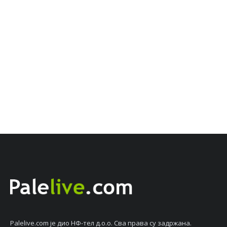
Palelive.com јe дио НФ-тeл д.о.о. Сва права су задржана.