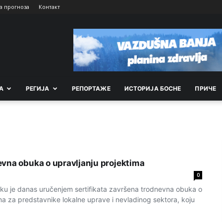
а прогноза
Контакт
А
РEГИЈА
РEПОРТАЖE
ИСТОРИЈА БОСНЕ
ПРИЧЕ
vna obuka o upravljanju projektima
0
u je danas uručenjem sertifikata završena trodnevna obuka o
ma za predstavnike lokalne uprave i nevladinog sektora, koju