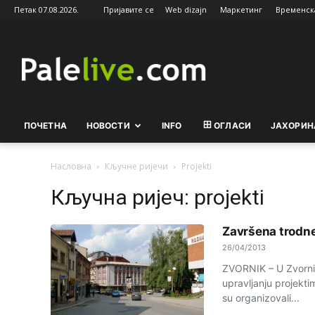
Петак 07.08.2026.
Пријавите се
Web dizajn
Маркетинг
Временск
Palelive.com
ПОЧЕТНА
НОВОСТИ
INFO
ОГЛАСИ
ЈАХОРИН
Насловна
Кључне ријечи
Projekti
Кључна ријеч: projekti
Završena trodne
26/04/2013
ZVORNIK – U Zvornik
upravljanju projekti
su organizovali...