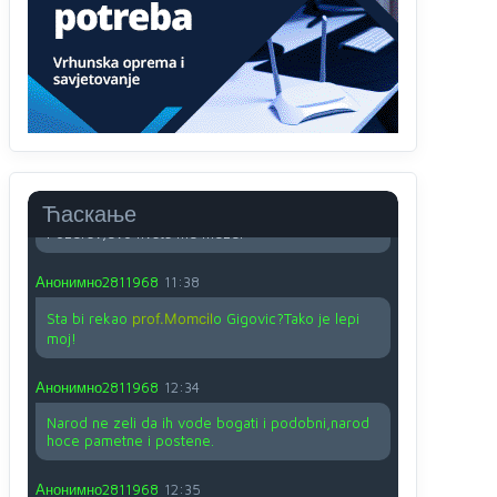
O kako su cudni lvi ljudi,uzeli bi sve da mogu...a
ja srce svima fajem,radujem se tudjoj sreci.I ko
ima i ko nema na iso ce mjesto leci!
Анонимно2810587
11:24
Nije u svijetu problem,nahraniti siromasnd,kako
nahraniti bogate!?
Анонимно2810587
11:26
Ћаскање
Pozdrav,evo hvata me meze.
Анонимно2811968
11:38
Sta bi rekao
prof.Momcil
o Gigovic?Tako je lepi
moj!
Анонимно2811968
12:34
Narod ne zeli da ih vode bogati i podobni,narod
hoce pametne i postene.
Анонимно2811968
12:35