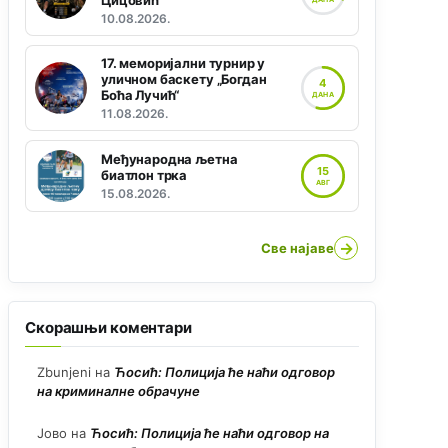
Цицовић“
10.08.2026.
17. меморијални турнир у
уличном баскету „Богдан
4
Боћа Лучић“
ДАНА
11.08.2026.
Међународна љетна
15
биатлон трка
АВГ
15.08.2026.
→
Све најаве
Скорашњи коментари
Zbunjeni
на
Ћосић: Полиција ће наћи одговор
на криминалне обрачуне
Јово
на
Ћосић: Полиција ће наћи одговор на