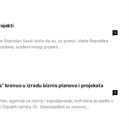
ojekti
0
le Slobodan Savić ističe da su, uz pomoć Vlade Republike
rađana, urađeni mnogi projekti...
“ krenuo u izradu biznis planova i projekata
0
le, agencija za razvoj i zapošljavanje, ovih dana je uselila u
ici Srpskih ratnika 35. Obezbijeđeni su osnovni...