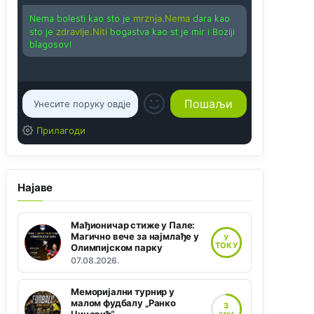
Nema bolesti kao sto je
mrznja.Nema
dara kao
sto je
zdravlje.Niti
bogastva kao st je mir i Boziji
blagosov!
Прилагоди
Најаве
Мађионичар стиже у Пале:
Магично вече за најмлађе у
У
ТОКУ
Олимпијском парку
07.08.2026.
Меморијални турнир у
малом фудбалу „Ранко
3
ДАНА