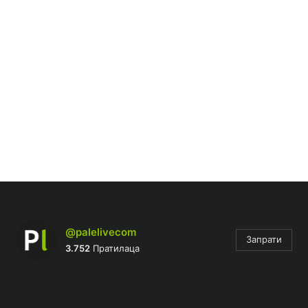
@palelivecom
Запрати
3.752
Пратилаца