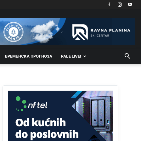
Akò se prevede...manji umro nego sto se rodio.
Анонимно2806721
јуче
2:27
Kuniocu ide q u guz...
Анонимно2808843
јуче
6:20
reconquista
ВРEМEНСКА ПРОГНОЗА
PALE LIVE!
Анонимно2810587
11:11
Evo dasak vijetra s Romanije,neko iz publike
povika,ma pusti ih ciganija...pocetkom ovog
vjeka,neko rece za Radovana i Ratka kaki su oni
srbi...i poce dalje da besjedi znam ja dobro sta je
bilo u Ag-ci...
Анонимно2810587
11:13
Proguglajte
Анонимно2810587
11:21