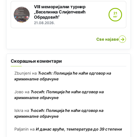
VIII меморијални турнир
„Веселинка Слијепчевић
21
Обрадовић“
АВГ
21.08.2026.
→
Све најаве
Скорашњи коментари
Zbunjeni
на
Ћосић: Полиција ће наћи одговор на
криминалне обрачуне
Јово
на
Ћосић: Полиција ће наћи одговор на
криминалне обрачуне
Iskra
на
Ћосић: Полиција ће наћи одговор на
криминалне обрачуне
Paljanin
на
И данас вруће, температура до 39 степени