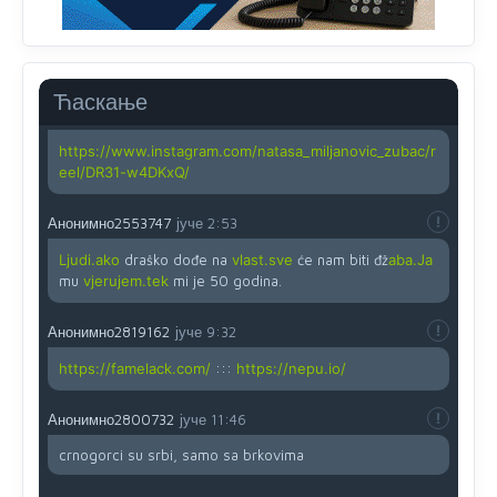
Анонимно2819033
јуче
12:24
Yes,nekada je bila corava kutija za IZBORE a danas su
coravi biraci.
Ћаскање
Анонимно2819162
јуче
12:35
https://www.instagram.com/natasa_miljanovic_zubac/r
eel/DR31-w4DKxQ/
Анонимно2553747
јуче
2:53
Ljudi.ako
draško dođe na
vlast.sve
će nam biti đž
aba.Ja
mu
vjerujem.tek
mi je 50 godina.
Анонимно2819162
јуче
9:32
https://famelack.com/
:::
https://nepu.io/
Анонимно2800732
јуче
11:46
crnogorci su srbi, samo sa brkovima