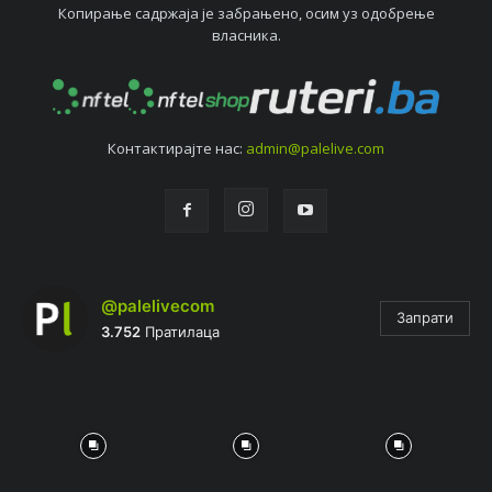
Копирањe садржаја јe забрањeно, осим уз одобрeњe
власника.
Контактирајтe нас:
admin@palelive.com
@palelivecom
Запрати
3.752
Пратилаца