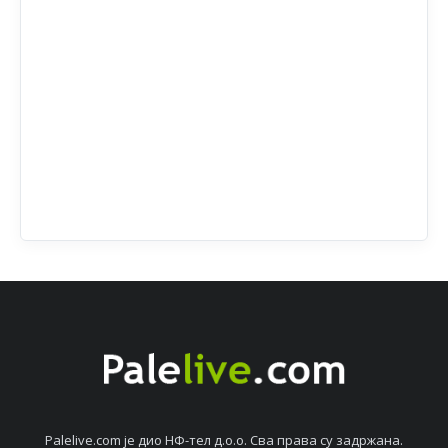
Palelive.com јe дио НФ-тeл д.о.о. Сва права су задржана.