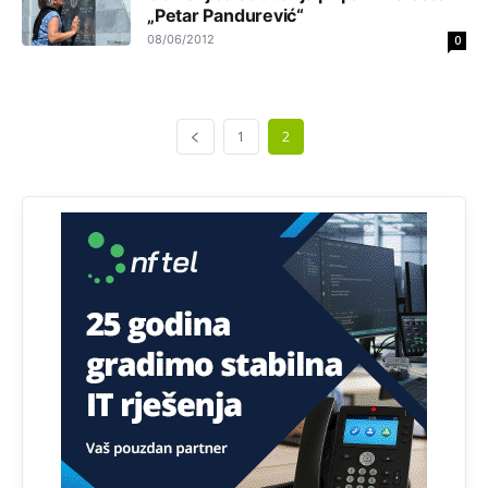
Анонимно2818605
јуче
11:30
„Petar Pandurević“
08/06/2012
0
Prema podacima o informaciono-komunikacionim
tehnologijama, čak 33,4% domaćinstava u BiH uopšte
nema pristup računaru bilo koje vrste (desktop, laptop ili
tablet
1
2
Анонимно2818605
јуче
11:34
Najveći dio populacije starije od 65 godina uopšte ne
koristi internet, niti ima pristup računarima
Анонимно2818605
јуче
11:45
Uvođenje pravila da se umjesto dosadašnjeg znaka "X"
(krstića) kružić ispred kandidata mora u potpunosti
obojiti (popuniti) uvedeno je isključivo zbog tehničkih
zahtjeva optičkih skenera.
Анонимно2818605
јуче
11:45
Ovo pravilo jeste unijelo opravdan strah, posebno kada
su u pitanju starije osobe, osobe sa slabijim vidom ili
drhtavom rukom