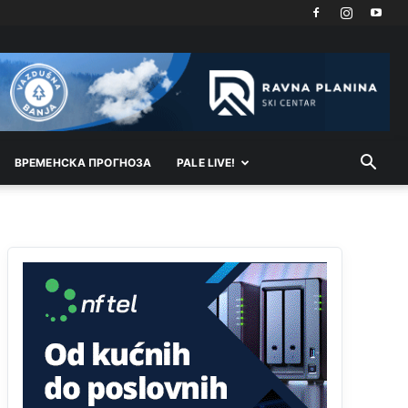
Анонимно2807791
јуче
11:39
БиХ није гласала да је тзв.Косово држава.
Лупаш ко к у р а ц по самару луди турко.
Анонимно2807895
јуче
12:16
Dobro zboris 791,ovaj721 dok nije bilo
interneta,samo mu je porodica znala da je glup!
ВРEМEНСКА ПРОГНОЗА
PALE LIVE!
Анонимно2807895
јуче
12:18
Drzi pod kontrolom tri stvari jezik,karakter i
ponasanje...Uzivotu brani tri stvari:cast,prijatelja i
slabije.Iz
zivota iskljuci tri stvari uvredu,neznanje
i
zavist.Sve
dok si ziv gaji tri stvari
dobrotu,pamet i prijateljstvo!!
Анонимно2806721
јуче
12:39
791 BiH nije priznala Kosovo kao nezavisnu
državu jer genocidna tvorevina pravi smetnju a
recimo Srbija je davno
priznala.Na
svakom