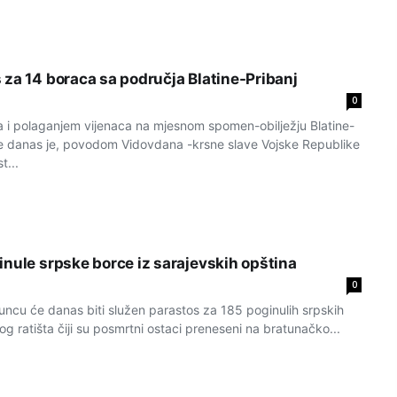
 za 14 boraca sa područja Blatine-Pribanj
0
 i polaganjem vijenaca na mjesnom spomen-obilježju Blatine-
ale danas je, povodom Vidovdana -krsne slave Vojske Republike
t...
inule srpske borce iz sarajevskih opština
0
cu će danas biti služen parastos za 185 poginulih srpskih
g ratišta čiji su posmrtni ostaci preneseni na bratunačko...