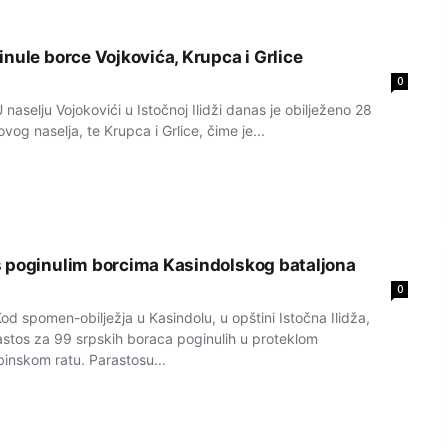
nule borce Vojkovića, Krupca i Grlice
0
aselju Vojokovići u Istočnoj Ilidži danas je obilježeno 28
og naselja, te Krupca i Grlice, čime je...
 poginulim borcima Kasindolskog bataljona
0
d spomen-obilježja u Kasindolu, u opštini Istočna Ilidža,
astos za 99 srpskih boraca poginulih u proteklom
nskom ratu. Parastosu...