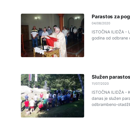
Parastos za pogi
04/08/2020
ISTOČNA ILIDŽA - U n
godina od odbrane ov
Služen parastos
11/07/2020
ISTOČNA ILIDŽA - Ko
danas je služen par
odbrambeno-otadžbi