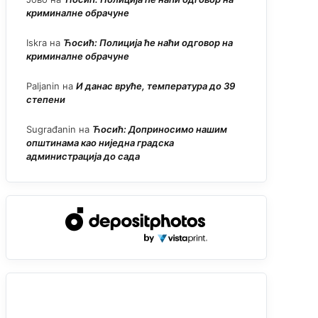
криминалне обрачуне
Iskra
на
Ћосић: Полиција ће наћи одговор на
криминалне обрачуне
Paljanin
на
И данас вруће, температура до 39
степени
Sugrađanin
на
Ћосић: Доприносимо нашим
општинама као ниједна градска
администрација до сада