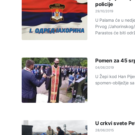
policije
29/10/2019
U Palama će u nedjel
Prvog /Jahorinskog/
Parastos će biti održ
Pomen za 45 srp
04/06/2019
U Žepi kod Han Pijes
spomen-obilježje sa
U crkvi svete P
28/06/2015