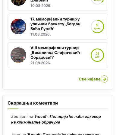
Цицовић“
10.08.2026.
17. меморијални турнир у
уличном баскету „Богдан
5
Боћа Лучић“
ДАНА
11.08.2026.
VIII меморијални турнир
„Веселинка Слијепчевић
21
Обрадовић“
АВГ
21.08.2026.
→
Све најаве
Скорашњи коментари
Zbunjeni
на
Ћосић: Полиција ће наћи одговор
на криминалне обрачуне
Јово
на
Ћосић: Полиција ће наћи одговор на