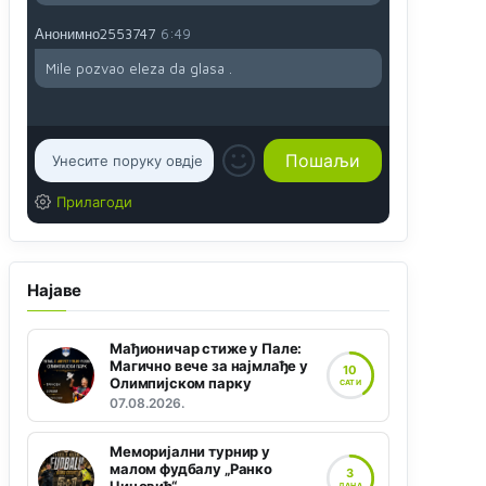
Анонимно2553747
6:49
Mile pozvao eleza da glasa .
Прилагоди
Најаве
Мађионичар стиже у Пале:
Магично вече за најмлађе у
10
Олимпијском парку
САТИ
07.08.2026.
Меморијални турнир у
малом фудбалу „Ранко
3
ДАНА