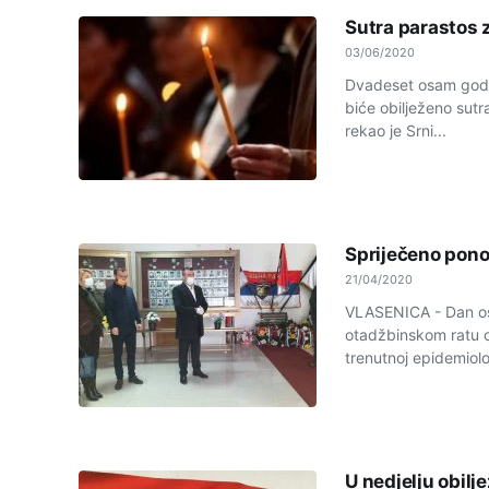
Sutra parastos 
03/06/2020
Dvadeset osam godi
biće obilježeno sutr
rekao je Srni...
Spriječeno pono
21/04/2020
VLASENICA - Dan os
otadžbinskom ratu o
trenutnoj epidemiološ
U nedjelju obil