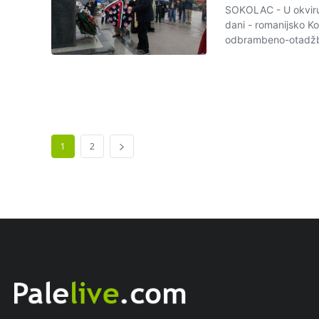
SOKOLAC - U okviru
dani - romanijsko K
odbrambeno-otadžb
1
2