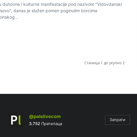
 duhovne i kulturne manifestacije pod nazivom "Vidovdanski
osovo", danas je služen pomen poginulim borcima
inskog...
Станица 1 до укупно 2
@palelivecom
Запрати
3.752
Пратилаца