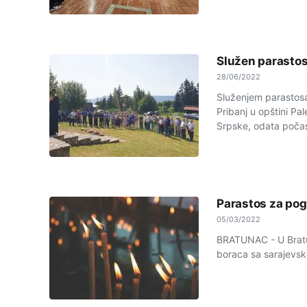
Služen parastos
28/06/2022
Služenjem parastosa
Pribanj u opštini P
Srpske, odata počas
Parastos za pog
05/03/2022
BRATUNAC - U Bratun
boraca sa sarajevsko