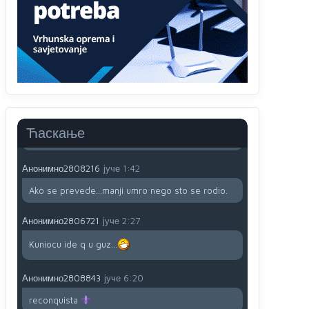
proizvodu iz Srbije stoji -uvoznik za Kosovo
Анонимно2806721
јуче
12:45
Sve i da se nekim čudom vojska Srbije "vrati" na
Kosovo-kome će se vratiti? Gdje je dobrodošla i
koga da brani? A imamo vojsku Kosova kojoj
želimo svako dobro i da se što bolje opreme
Анонимно2808202
јуче
1:38
Ћаскање
i mi tebi želimo dug život i tešku bolest
Анонимно2808216
јуче
1:42
Akò se prevede...manji umro nego sto se rodio.
Анонимно2806721
јуче
2:27
Kuniocu ide q u guz...
Анонимно2808843
јуче
6:20
reconquista