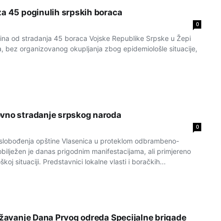
za 45 poginulih srpskih boraca
0
na od stradanja 45 boraca Vojske Republike Srpske u Žepi
a, bez organizovanog okupljanja zbog epidemiološle situacije,
vno stradanje srpskog naroda
0
lobođenja opštine Vlasenica u proteklom odbrambeno-
bilježen je danas prigodnim manifestacijama, ali primjereno
koj situaciji. Predstavnici lokalne vlasti i boračkih...
ježavanje Dana Prvog odreda Specijalne brigade