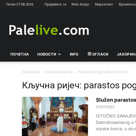
Петак 07.08.2026.
Пријавите се
Web dizajn
Маркетинг
Временск
Palelive.com
ПОЧЕТНА
НОВОСТИ
INFO
ОГЛАСИ
ЈАХОРИН
Насловна
Кључне ријечи
Parastos poginulim borcima
Кључна ријеч: parastos pog
Služen parastos
21/07/2023
ISTOČNO SARAJEVO 
Dabrobosanskog u Voj
srpske borce, u okvi