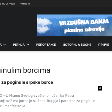
а прогноза
Контакт
А
РEГИЈА
РEПОРТАЖE
ИСТОРИЈА БОСНЕ
ПРИЧЕ
inulim borcima
 za poginule srpske borce
0
- U Hramu Svetog sveštenomučenika Petra
kovićima jutros je služena liturgija i parastos za poginule
ru manfestacije...