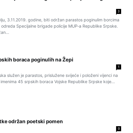
3
ju, 3.11.2019. godine, biti održan parastos poginulim borcima
 odreda Specijalne brigade policije MUP-a Republike Srpske.
an...
skih boraca poginulih na Žepi
1
ka služen je parastos, prislužene svijeće i položeni vijenci na
 imenima 45 srpskih boraca Vojske Republike Srpske koje...
etke održan poetski pomen
0