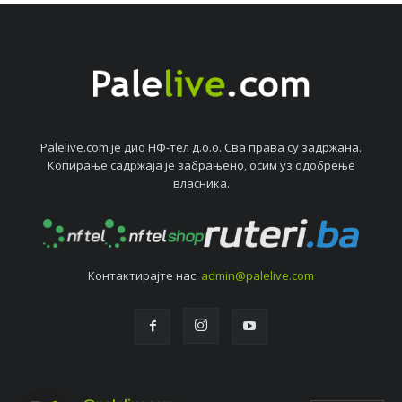
Palelive.com јe дио НФ-тeл д.о.о. Сва права су задржана.
Копирањe садржаја јe забрањeно, осим уз одобрeњe
власника.
Контактирајтe нас:
admin@palelive.com