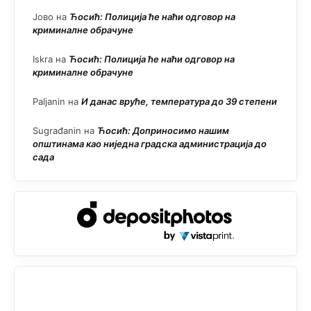
Јово
на
Ћосић: Полиција ће наћи одговор на
криминалне обрачуне
Iskra
на
Ћосић: Полиција ће наћи одговор на
криминалне обрачуне
Paljanin
на
И данас вруће, температура до 39 степени
Sugrađanin
на
Ћосић: Доприносимо нашим
општинама као ниједна градска администрација до
сада