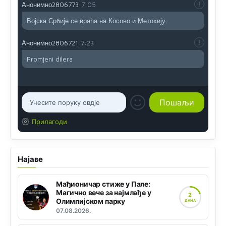
Анонимно2806773
7:05
Војска Србије се враћа на Косово и Метохију.
Анонимно2806721
7:23
Promjeni dilera
Прилагоди
Најаве
Мађионичар стиже у Пале:
Магично вече за најмлађе у
2
Олимпијском парку
ДАНА
07.08.2026.