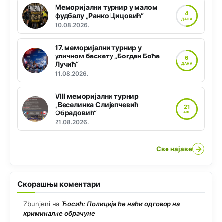
Меморијални турнир у малом
4
фудбалу „Ранко Цицовић“
ДАНА
10.08.2026.
17. меморијални турнир у
уличном баскету „Богдан Боћа
6
Лучић“
ДАНА
11.08.2026.
VIII меморијални турнир
„Веселинка Слијепчевић
21
Обрадовић“
АВГ
21.08.2026.
→
Све најаве
Скорашњи коментари
Zbunjeni
на
Ћосић: Полиција ће наћи одговор на
криминалне обрачуне