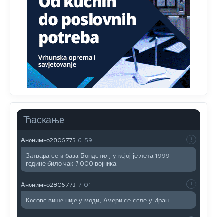
Анонимно2806552
5:39
nije mujo turcin, mujo ue bendasr
Анонимно2806721
6:37
Možete sebi umisliti da je i Kosovo dio Srbije al
nije...probajte ući bez
pasosa.Tako
i
rs.Umisli
li ste da
ste nebeski narod
Анонимно2806773
6:56
АМЕРИКАНЦИ ДО КРАЈА ГОДИНЕ ОДЛАЗЕ СА
Ћаскање
КОСОВА
Анонимно2806773
6:59
Затвара се и база Бондстил, у којој је лета 1999.
године било чак 7.000 војника.
Анонимно2806773
7:01
Косово више није у моди, Амери се селе у Иран.