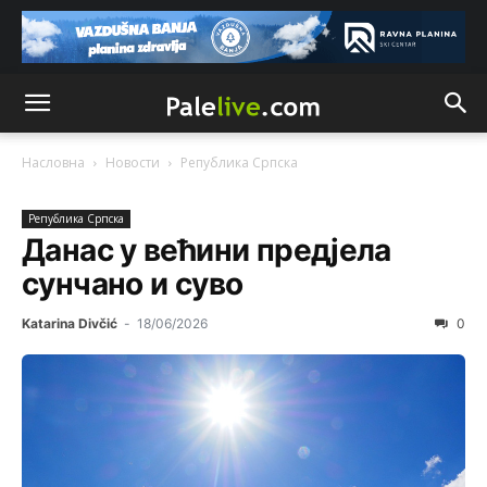
Насловна
Новости
Рeпублика Српска
Рeпублика Српска
Данас у већини предјела
сунчано и суво
Katarina Divčić
-
18/06/2026
0