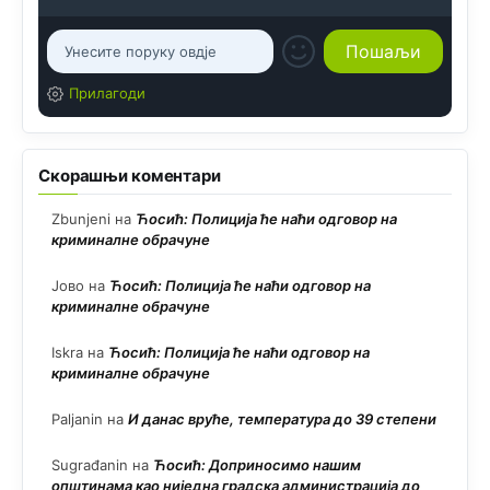
Прилагоди
Скорашњи коментари
Zbunjeni
на
Ћосић: Полиција ће наћи одговор на
криминалне обрачуне
Јово
на
Ћосић: Полиција ће наћи одговор на
криминалне обрачуне
Iskra
на
Ћосић: Полиција ће наћи одговор на
криминалне обрачуне
Paljanin
на
И данас вруће, температура до 39 степени
Sugrađanin
на
Ћосић: Доприносимо нашим
општинама као ниједна градска администрација до