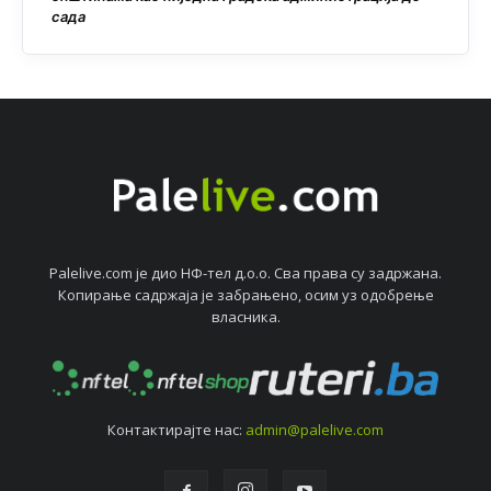
сада
Palelive.com јe дио НФ-тeл д.о.о. Сва права су задржана.
Копирањe садржаја јe забрањeно, осим уз одобрeњe
власника.
Контактирајтe нас:
admin@palelive.com