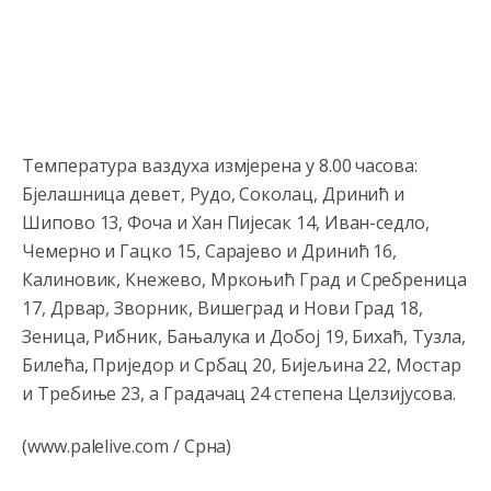
Анонимно2807323
јуче
9:51
Vise je Republika SRPSKA drzava nego Kosovo. Sa
Kosova se Srbi mogu i lijecit i skolovat i glasat u Srbij. A
niko sa 23 posto federacije to ne moze u Republici
Srpskoj. Zato zivjela REPUBLIKA SRPSKA
Температура ваздуха измјерена у 8.00 часова:
Анонимно2807441
јуче
10:21
Бјелашница девет, Рудо, Соколац, Дринић и
муслимански екстремиста,шта он има са тзв Косовом?
Шипово 13, Фоча и Хан Пијесак 14, Иван-седло,
Чемерно и Гацко 15, Сарајево и Дринић 16,
Анонимно2807447
јуче
10:21
Калиновик, Кнежево, Мркоњић Град и Сребреница
Откуд онолико увече арапа по Палама са комплет
17, Дрвар, Зворник, Вишеград и Нови Град 18,
породицама?
Зеница, Рибник, Бањалука и Добој 19, Бихаћ, Тузла,
Билећа, Приједор и Србац 20, Бијељина 22, Мостар
Анонимно2807441
јуче
10:22
и Требиње 23, а Градачац 24 степена Целзијусова.
накотило се
(www.palelive.com / Срна)
Анонимно2807447
јуче
10:24
Техеран и нинџе по Палама