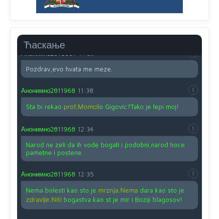
Анонимно2810587
11:24
Nije u svijetu problem,nahraniti siromasnd,kako nahraniti
bogate!?
Ћаскање
Анонимно2810587
11:26
Pozdrav,evo hvata me meze.
Анонимно2811968
11:38
Sta bi rekao
prof.Momcil
o Gigovic?Tako je lepi moj!
Анонимно2811968
12:34
Narod ne zeli da ih vode bogati i podobni,narod hoce
pametne i postene.
Анонимно2811968
12:35
Nema bolesti kao sto je
mrznja.Nema
dara kao sto je
zdravlje.Niti
bogastva kao st je mir i Boziji blagosov!