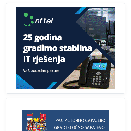
Kuniocu ide q u guz...
Анонимно2808843
јуче
6:20
reconquista
Анонимно2810587
11:11
Evo dasak vijetra s Romanije,neko iz publike povika,ma
pusti ih ciganija...pocetkom ovog vjeka,neko rece za
Radovana i Ratka kaki su oni srbi...i poce dalje da
besjedi znam ja dobro sta je bilo u Ag-ci...
Анонимно2810587
11:13
Proguglajte
Анонимно2810587
11:21
O kako su cudni lvi ljudi,uzeli bi sve da mogu...a ja srce
svima fajem,radujem se tudjoj sreci.I ko ima i ko nema
na iso ce mjesto leci!