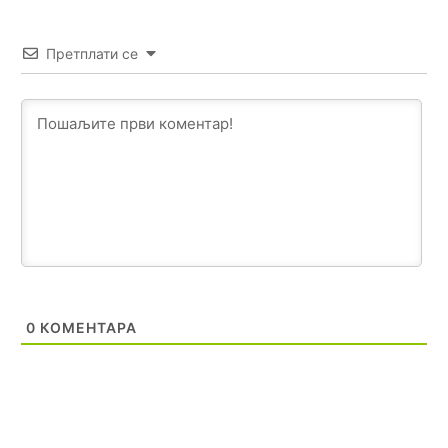
Анонимно2806721
јуче
12:39
Претплати се
791 BiH nije priznala Kosovo kao nezavisnu državu jer
genocidna tvorevina pravi smetnju a recimo Srbija je
davno
priznala.Na
svakom proizvodu iz Srbije stoji -
uvoznik za Kosovo
Анонимно2806721
јуче
12:45
Sve i da se nekim čudom vojska Srbije "vrati" na
Kosovo-kome će se vratiti? Gdje je dobrodošla i koga
da brani? A imamo vojsku Kosova kojoj želimo svako
dobro i da se što bolje opreme
Анонимно2808202
јуче
1:38
i mi tebi želimo dug život i tešku bolest
0
КОМЕНТАРА
Анонимно2808216
јуче
1:42
Akò se prevede...manji umro nego sto se rodio.
Анонимно2806721
јуче
2:27