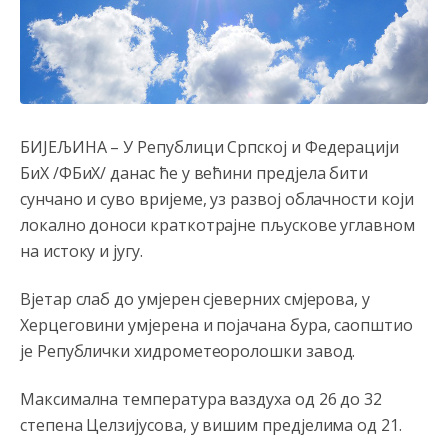
БИЈЕЉИНА – У Републици Српској и Федерацији
БиХ /ФБиХ/ данас ће у већини предјела бити
сунчано и суво вријеме, уз развој облачности који
локално доноси краткотрајне пљускове углавном
на истоку и југу.
Вјетар слаб до умјерен сјеверних смјерова, у
Херцеговини умјерена и појачана бура, саопштио
Анонимно2806552
јуче
5:39
је Републички хидрометеоролошки завод.
nije mujo turcin, mujo ue bendasr
Максимална температура ваздуха од 26 до 32
Анонимно2806721
јуче
6:37
степена Целзијусова, у вишим предјелима од 21.
Možete sebi umisliti da je i Kosovo dio Srbije al