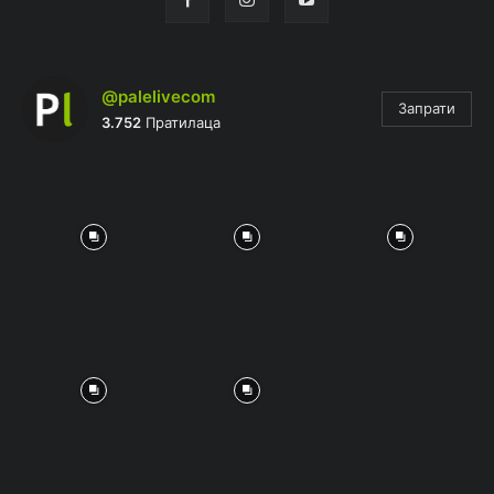
@palelivecom
Запрати
3.752
Пратилаца