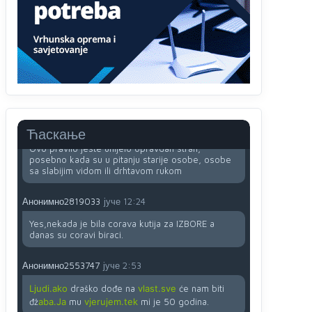
računarima
Анонимно2818605
јуче
11:45
Uvođenje pravila da se umjesto dosadašnjeg
znaka "X" (krstića) kružić ispred kandidata mora u
potpunosti obojiti (popuniti) uvedeno je isključivo
zbog tehničkih zahtjeva optičkih skenera.
Анонимно2818605
јуче
11:45
Ћаскање
Ovo pravilo jeste unijelo opravdan strah,
posebno kada su u pitanju starije osobe, osobe
sa slabijim vidom ili drhtavom rukom
Анонимно2819033
јуче
12:24
Yes,nekada je bila corava kutija za IZBORE a
danas su coravi biraci.
Анонимно2553747
јуче
2:53
Ljudi.ako
draško dođe na
vlast.sve
će nam biti
đž
aba.Ja
mu
vjerujem.tek
mi je 50 godina.