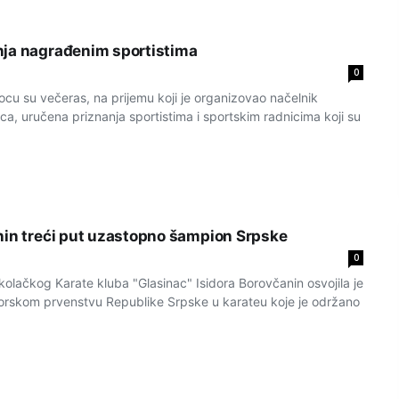
nja nagrađenim sportistima
0
 su večeras, na prijemu koji je organizovao načelnik
ica, uručena priznanja sportistima i sportskim radnicima koji su
nin treći put uzastopno šampion Srpske
0
lačkog Karate kluba "Glasinac" Isidora Borovčanin osvojila je
orskom prvenstvu Republike Srpske u karateu koje je održano