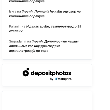
криминалне обрачуне
Iskra
на
Ћосић: Полиција ће наћи одговор на
криминалне обрачуне
Paljanin
на
И данас вруће, температура до 39
степени
Sugrađanin
на
Ћосић: Доприносимо нашим
општинама као ниједна градска
администрација до сада