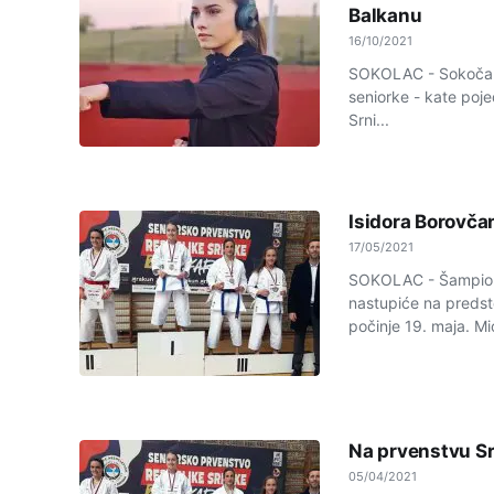
Balkanu
16/10/2021
SOKOLAC - Sokočanka
seniorke - kate poj
Srni...
Isidora Borovča
17/05/2021
SOKOLAC - Šampion 
nastupiće na predst
počinje 19. maja. Mi
Na prvenstvu Sr
05/04/2021