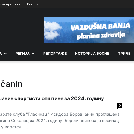
ска прогноза
Контакт
А
РEГИЈА
РEПОРТАЖE
ИСТОРИЈА БОСНЕ
ПРИЧЕ
včanin
анин спортиста општине за 2024. годину
0
арате клуба "Гласинац" Исидора Боровчанин проглашена
штине Соколац за 2024. годину. Боровчанинова је носилац
у каратеу –...