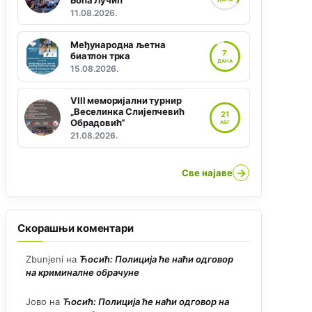
Боћа Лучић“
11.08.2026.
Међународна љетна
7
биатлон трка
ДАНА
15.08.2026.
VIII меморијални турнир
„Веселинка Слијепчевић
21
Обрадовић“
АВГ
21.08.2026.
→
Све најаве
Скорашњи коментари
Zbunjeni
на
Ћосић: Полиција ће наћи одговор
на криминалне обрачуне
Јово
на
Ћосић: Полиција ће наћи одговор на