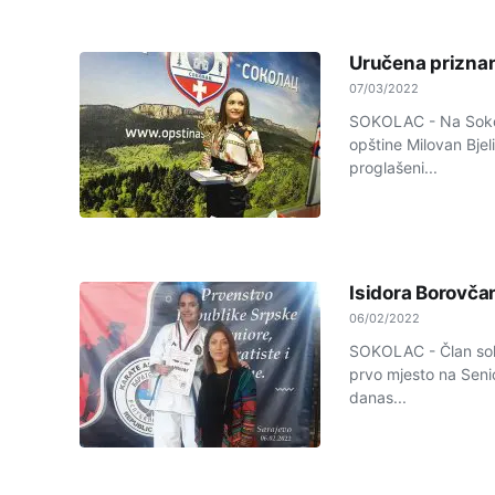
Uručena prizna
07/03/2022
SOKOLAC - Na Sokocu
opštine Milovan Bjel
proglašeni...
Isidora Borovča
06/02/2022
SOKOLAC - Član soko
prvo mjesto na Seni
danas...