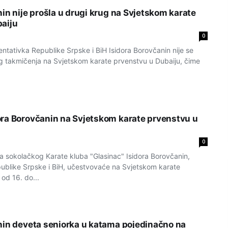
in nije prošla u drugi krug na Svjetskom karate
aiju
0
ativka Republike Srpske i BiH Isidora Borovčanin nije se
rug takmičenja na Svjetskom karate prvenstvu u Dubaiju, čime
ra Borovčanin na Svjetskom karate prvenstvu u
0
sokolačkog Karate kluba "Glasinac" Isidora Borovčanin,
ublike Srpske i BiH, učestvovaće na Svjetskom karate
od 16. do...
nin deveta seniorka u katama pojedinačno na