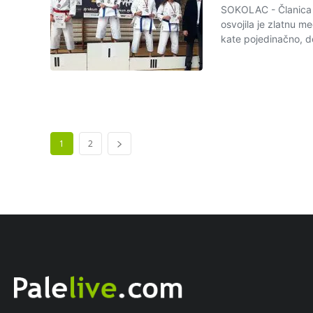
SOKOLAC - Članica s
osvojila je zlatnu m
kate pojedinačno, do
1
2