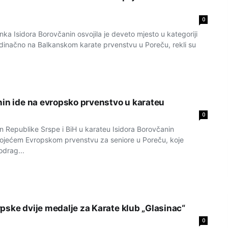
0
 Isidora Borovčanin osvojila je deveto mjesto u kategoriji
edinačno na Balkanskom karate prvenstvu u Poreču, rekli su
nin ide na evropsko prvenstvo u karateu
0
Republike Srspe i BiH u karateu Isidora Borovčanin
ojećem Evropskom prvenstvu za seniore u Poreču, koje
odrag...
pske dvije medalje za Karate klub „Glasinac“
0