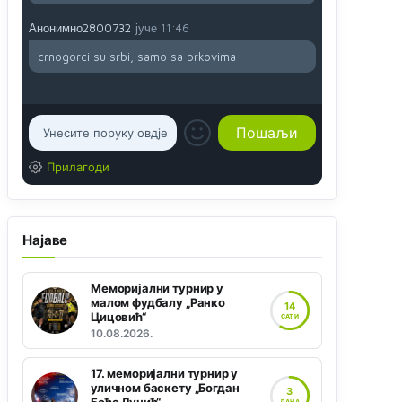
Анонимно2800732
јуче
11:46
crnogorci su srbi, samo sa brkovima
Прилагоди
Најаве
Меморијални турнир у
малом фудбалу „Ранко
14
Цицовић“
САТИ
10.08.2026.
17. меморијални турнир у
уличном баскету „Богдан
3
ДАНА