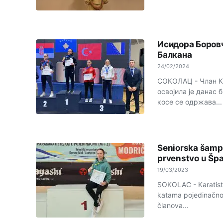
Исидора Боровч
Балкана
24/02/2024
СОКОЛАЦ - Члан К
освојила је данас
косе се одржава...
Seniorska šampi
prvenstvo u Špa
19/03/2023
SOKOLAC - Karatistk
katama pojedinačno,
članova...