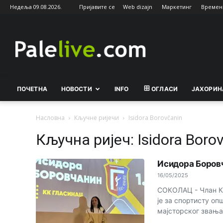
Недеља 09.08.2026.
Пријавите се
Web dizajn
Маркетинг
Времен
Palelive.com
ПОЧЕТНА
НОВОСТИ
INFO
ОГЛАСИ
ЈАХОРИН
Насловна
Кључне ријечи
Isidora Borovčanin
Кључна ријеч: Isidora Boro
Исидора Боровч
16/05/2025
СОКОЛАЦ - Члан К
је за спортисту оп
мајсторског звања 