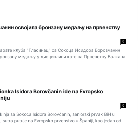
анин освојила бронзану медаљу на првенству
0
арате клуба "Гласинац" са Сокоца Исидора Боровчанин
 бронзану медаљу у дисциплини кате на Првенству Балкана
onka Isidora Borovčanin ide na Evropsko
niju
0
inja sa Sokoca Isidora Borovčanin, seniorski prvak BiH u
 sutra putuje na Evropsko prvenstvo u Španiji, kao jedan od