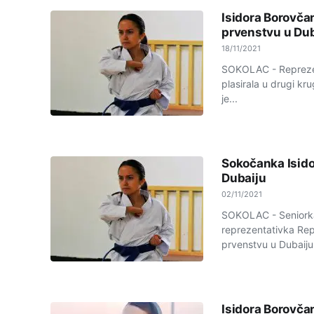
Isidora Borovčan
prvenstvu u Dub
18/11/2021
SOKOLAC - Reprezent
plasirala u drugi k
je...
Sokočanka Isido
Dubaiju
02/11/2021
SOKOLAC - Seniorka 
reprezentativka Rep
prvenstvu u Dubaiju 
Isidora Borovča