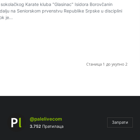
okolačkog Karate kluba "Glasinac" Isidora Borovčanin
edalju na Seniorskom prvenstvu Republike Srpske u disciplini
k je...
Станица 1 до укупно 2
@palelivecom
Запрати
3.752
Пратилаца