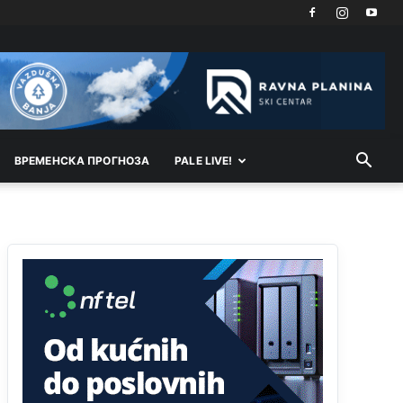
Анонимно2818605
јуче
11:21
Najveći rizik sa nepismenim stanovništvom je
"kupovina glasova" i manipulacija kroz fiktivne
pomoćnike (koji zapravo glasaju po nalogu
političkih partija, a ne po želji birača).
Анонимно2818605
јуче
11:28
ВРEМEНСКА ПРОГНОЗА
PALE LIVE!
Prema zvaničnim podacima Agencije za statistiku
BiH, u Bosni i Hercegovini je 1.229.972 građana
informatički nepismeno, što čini 38,7% ukupnog
stanovništva starijeg od 10 godina
Анонимно2818605
јуче
11:30
Prema podacima o informaciono-komunikacionim
tehnologijama, čak 33,4% domaćinstava u BiH
uopšte nema pristup računaru bilo koje vrste
(desktop, laptop ili tablet
Анонимно2818605
јуче
11:34
Najveći dio populacije starije od 65 godina
uopšte ne koristi internet, niti ima pristup