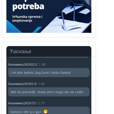
Анонимно2806721
12:39
791 BiH nije priznala Kosovo kao nezavisnu
državu jer genocidna tvorevina pravi smetnju a
recimo Srbija je davno
priznala.Na
svakom
proizvodu iz Srbije stoji -uvoznik za Kosovo
Анонимно2806721
12:45
Sve i da se nekim čudom vojska Srbije "vrati" na
Kosovo-kome će se vratiti? Gdje je dobrodošla i
koga da brani? A imamo vojsku Kosova kojoj
Ћаскање
želimo svako dobro i da se što bolje opreme
Анонимно2808202
1:38
i mi tebi želimo dug život i tešku bolest
Анонимно2808216
1:42
Akò se prevede...manji umro nego sto se rodio.
Анонимно2806721
2:27
Kuniocu ide q u guz...