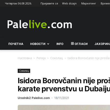
Четвртак 06.08.2026.
Пријавите се
Web dizajn
Маркетинг
Време
Palelive.com
ПОЧЕТНА
НОВОСТИ
INFO
ОГЛАСИ
ЈАХОРИН
Насловна
Регија
Соколац
Isidora Borovčanin nije prošla
Соколац
Isidora Borovčanin nije pro
karate prvenstvu u Dubaij
Urednik2 Palelive.com
-
18/11/2021