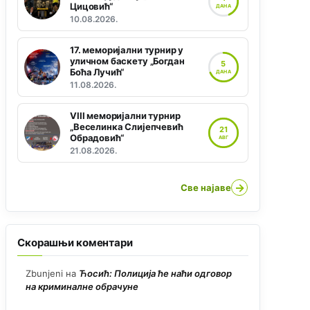
Цицовић“
ДАНА
10.08.2026.
17. меморијални турнир у
уличном баскету „Богдан
5
Боћа Лучић“
ДАНА
11.08.2026.
VIII меморијални турнир
„Веселинка Слијепчевић
21
Обрадовић“
АВГ
21.08.2026.
→
Све најаве
Скорашњи коментари
Zbunjeni
на
Ћосић: Полиција ће наћи одговор
на криминалне обрачуне