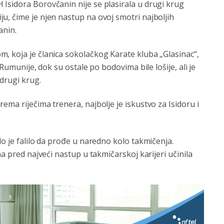
Isidora Borovčanin nije se plasirala u drugi krug
u, čime je njen nastup na ovoj smotri najboljih
anin.
, koja je članica sokolačkog Karate kluba „Glasinac“,
 Rumunije, dok su ostale po bodovima bile lošije, ali je
 drugi krug.
ma riječima trenera, najbolje je iskustvo za Isidoru i
lo je falilo da prođe u naredno kolo takmičenja.
ma pred najveći nastup u takmičarskoj karijeri učinila