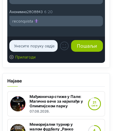
Анонимно2808843
6:20
reconquista
Прилагоди
Најаве
Мађионичар стиже у Пале:
Магично вече за најмлађе у
21
Олимпијском парку
САТИ
07.08.2026.
Меморијални турнир у
малом фудбалу „Ранко
4