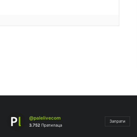
@palelivecom
Запрати
3.752
Пратилаца