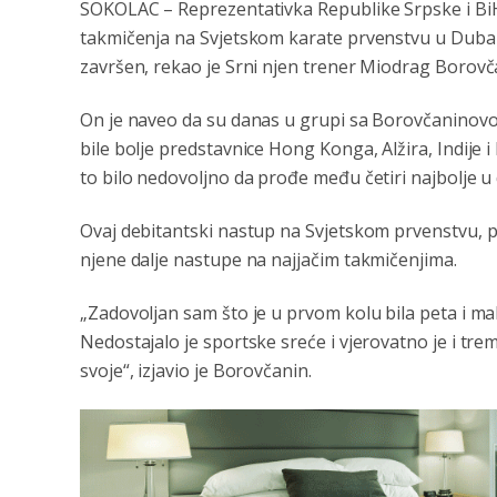
SOKOLAC – Reprezentativka Republike Srpske i BiH 
takmičenja na Svjetskom karate prvenstvu u Dubaij
završen, rekao je Srni njen trener Miodrag Borovč
On je naveo da su danas u grupi sa Borovčaninovom
bile bolje predstavnice Hong Konga, Alžira, Indije i
to bilo nedovoljno da prođe među četiri najbolje u
Ovaj debitantski nastup na Svjetskom prvenstvu, pre
njene dalje nastupe na najjačim takmičenjima.
„Zadovoljan sam što je u prvom kolu bila peta i ma
Nedostajalo je sportske sreće i vjerovatno je i tre
svoje“, izjavio je Borovčanin.