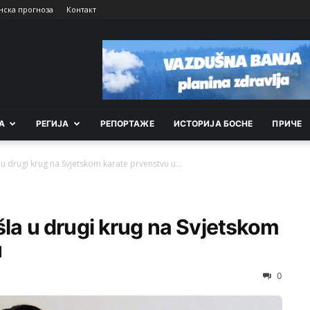
нска прогноза
Контакт
А
РEГИЈА
РEПОРТАЖE
ИСТОРИЈА БОСНЕ
ПРИЧЕ
 u drugi krug na Svjetskom karate prvenstvu u...
šla u drugi krug na Svjetskom
u
0