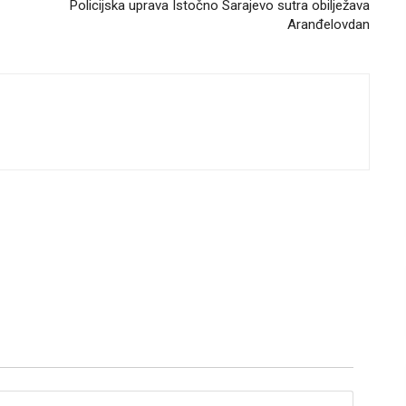
Policijska uprava Istočno Sarajevo sutra obilježava
Aranđelovdan