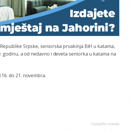
i Republike Srpske, seniorska prvakinja BiH u katama,
0. godinu, a od nedavno i deveta seniorka u katama na
 16. do 21. novembra.
Сљедећи чланак