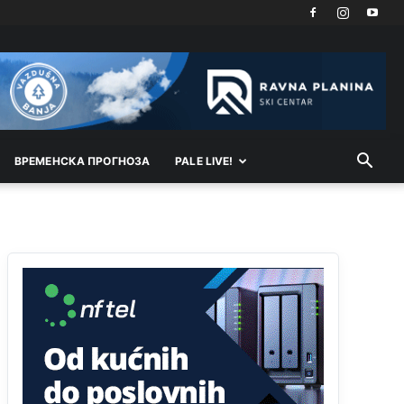
Kosovo je država a manji BH entitet pokrajina.Što
se tiče arapa po Palama i Jahorini,ostavljaju vam
pare a vi se smeškate .Da ne bi možda da vam
šalju poštom a da ne dolaze? Kurko
Анонимно2807791
11:39
БиХ није гласала да је тзв.Косово држава.
Лупаш ко к у р а ц по самару луди турко.
ВРEМEНСКА ПРОГНОЗА
PALE LIVE!
Анонимно2807895
12:16
Dobro zboris 791,ovaj721 dok nije bilo
interneta,samo mu je porodica znala da je glup!
Анонимно2807895
12:18
Drzi pod kontrolom tri stvari jezik,karakter i
ponasanje...Uzivotu brani tri stvari:cast,prijatelja i
slabije.Iz
zivota iskljuci tri stvari uvredu,neznanje
i
zavist.Sve
dok si ziv gaji tri stvari
dobrotu,pamet i prijateljstvo!!