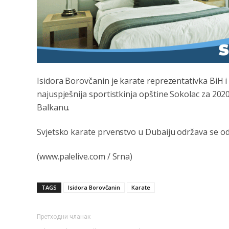
Isidora Borovčanin je karate reprezentativka BiH 
najuspješnija sportistkinja opštine Sokolac za 202
Balkanu.
Svjetsko karate prvenstvo u Dubaiju održava se od
(www.palelive.com / Srna)
TAGS
Isidora Borovčanin
Karate
Претходни чланак