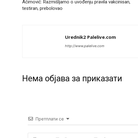
Aćimović: Razmišljamo o uvođenju pravila vakcinisan,
testiran, prebolovao
Urednik2 Palelive.com
http://www.palelive.com
Нeма објава за приказати
Претплати се