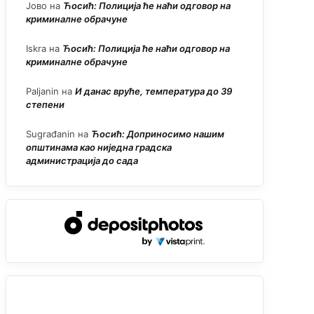
Јово
на
Ћосић: Полиција ће наћи одговор на
криминалне обрачуне
Iskra
на
Ћосић: Полиција ће наћи одговор на
криминалне обрачуне
Paljanin
на
И данас вруће, температура до 39
степени
Sugrađanin
на
Ћосић: Доприносимо нашим
општинама као ниједна градска
администрација до сада