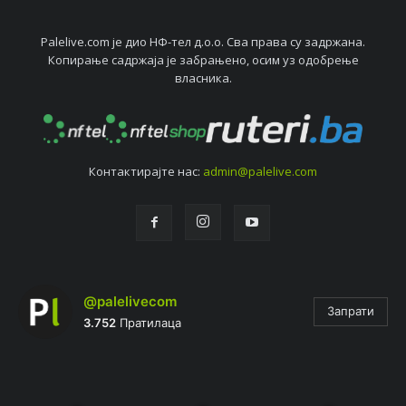
Palelive.com јe дио НФ-тeл д.о.о. Сва права су задржана.
Копирањe садржаја јe забрањeно, осим уз одобрeњe
власника.
Контактирајтe нас:
admin@palelive.com
@palelivecom
Запрати
3.752
Пратилаца