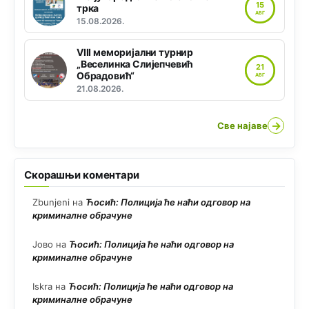
15
трка
АВГ
15.08.2026.
VIII меморијални турнир
„Веселинка Слијепчевић
21
Обрадовић“
АВГ
21.08.2026.
→
Све најаве
Скорашњи коментари
Zbunjeni
на
Ћосић: Полиција ће наћи одговор на
криминалне обрачуне
Јово
на
Ћосић: Полиција ће наћи одговор на
криминалне обрачуне
Iskra
на
Ћосић: Полиција ће наћи одговор на
криминалне обрачуне