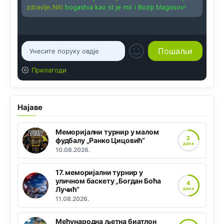
zdravlje.Niti
bogastva kao st je mir i Boziji blagosov!
Прилагоди
Најаве
Меморијални турнир у малом
2
фудбалу „Ранко Цицовић“
ДАНА
10.08.2026.
17. меморијални турнир у
уличном баскету „Богдан Боћа
4
Лучић“
ДАНА
11.08.2026.
Међународна љетна биатлон