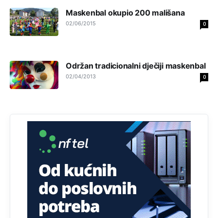
Akò se prevede...manji umro nego sto se rodio.
Maskenbal okupio 200 mališana
02/06/2015
0
Анонимно2806721
8/6/2026
2:27
Kuniocu ide q u guz...
Održan tradicionalni dječiji maskenbal
Анонимно2808843
8/6/2026
6:20
02/04/2013
0
reconquista
Анонимно2810587
јуче
11:11
Evo dasak vijetra s Romanije,neko iz publike povika,ma
pusti ih ciganija...pocetkom ovog vjeka,neko rece za
Radovana i Ratka kaki su oni srbi...i poce dalje da
besjedi znam ja dobro sta je bilo u Ag-ci...
Анонимно2810587
јуче
11:13
Proguglajte
Анонимно2810587
јуче
11:21
O kako su cudni lvi ljudi,uzeli bi sve da mogu...a ja srce