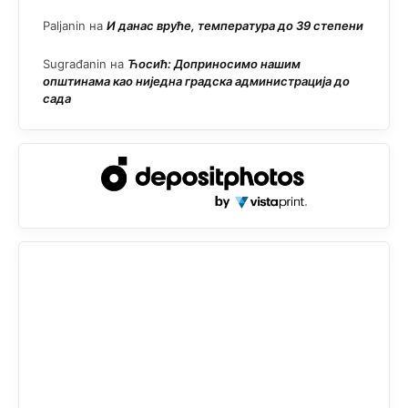
Paljanin
на
И данас вруће, температура до 39 степени
Sugrađanin
на
Ћосић: Доприносимо нашим
општинама као ниједна градска администрација до
сада