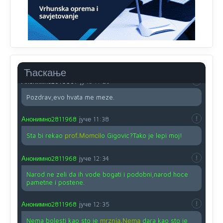
svima fajem,radujem se tudjoj sreci.I ko ima i ko nema
na iso ce mjesto leci!
Анонимно2810587
јуче
11:24
Nije u svijetu problem,nahraniti siromasnd,kako nahraniti
bogate!?
Ћаскање
Анонимно2810587
јуче
11:26
Pozdrav,evo hvata me meze.
Анонимно2811968
јуче
11:38
Sta bi rekao
prof.Momcil
o Gigovic?Tako je lepi moj!
Анонимно2811968
јуче
12:34
Narod ne zeli da ih vode bogati i podobni,narod hoce
pametne i postene.
Анонимно2811968
јуче
12:35
Nema bolesti kao sto je
mrznja.Nema
dara kao sto je