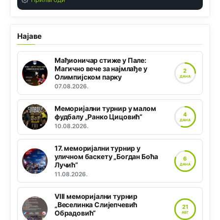
Најаве
Мађионичар стиже у Пале:
Магично вече за најмлађе у
2
Олимпијском парку
ДАНА
07.08.2026.
Меморијални турнир у малом
4
фудбалу „Ранко Цицовић“
ДАНА
10.08.2026.
17. меморијални турнир у
уличном баскету „Богдан Боћа
6
Лучић“
ДАНА
11.08.2026.
VIII меморијални турнир
„Веселинка Слијепчевић
21
Обрадовић“
АВГ