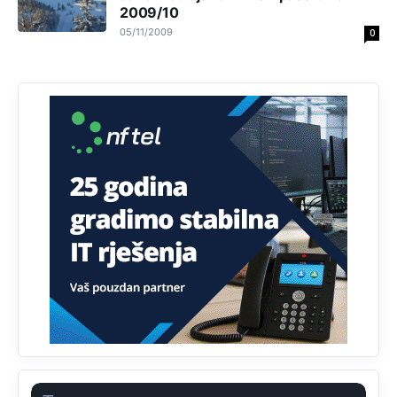
Анонимно2798926
2009/10
11:21
05/11/2009
0
Ako tamo već ne živite. Topla preporuka paljanskog
seljaka
Анонимно2801833
12:28
yбиће га Били као зеца
Анонимно2800426
2:05
Sto bogatiji-to skrtiji,sto tisi-to opasniji,sto pricivljiviji-to
gluplji,sto ljepsi-to razmazaniji,sto emotivniji-to
iskreniji,sto jaci- to bezdusniji,sto sladji u govoru-to
veci prevarant...
Анонимно2802132
2:14
Mnogi nesposobni ljudi su daleko dogurali. Ko je
nesposoban može raditi sve. Sposobni rade samo ono
što znaju.
Анонимно2022778
3:59
....i onda su na tenkovima NATO pakta, na vlast došli