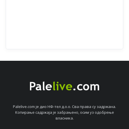
Palelive.com јe дио НФ-тeл д.о.о. Сва права су задржана.
Копирањe садржаја јe забрањeно, осим уз одобрeњe
власника.