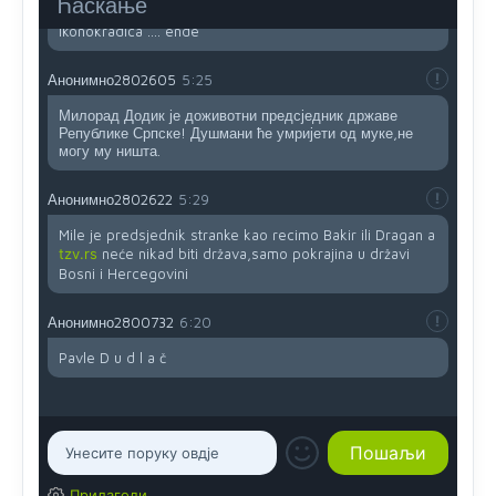
Ћаскање
jedna baba i jedan švercer dezerter ratni profiter i
ikonokradica .... ende
Анонимно2802605
5:25
Милорад Додик је доживотни предсједник државе
Републике Српске! Душмани ће умријети од муке,не
могу му ништа.
Анонимно2802622
5:29
Mile je predsjednik stranke kao recimo Bakir ili Dragan a
tzv.rs
neće nikad biti država,samo pokrajina u državi
Bosni i Hercegovini
Анонимно2800732
6:20
Pavle D u d l a č
Прилагоди