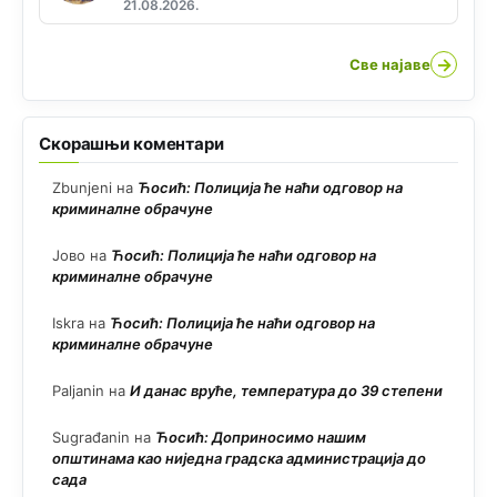
21.08.2026.
→
Све најаве
Скорашњи коментари
Zbunjeni
на
Ћосић: Полиција ће наћи одговор на
криминалне обрачуне
Јово
на
Ћосић: Полиција ће наћи одговор на
криминалне обрачуне
Iskra
на
Ћосић: Полиција ће наћи одговор на
криминалне обрачуне
Paljanin
на
И данас вруће, температура до 39 степени
Sugrađanin
на
Ћосић: Доприносимо нашим
општинама као ниједна градска администрација до
сада