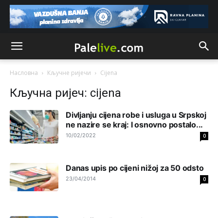
Uvijek se mora na prvo mjesto staviti svoj građanin i
svoj grad
Анонимно2800787
7:03
isporuka vode za Sarajevo je smanjena zbog kvara na
cevovodu,majstori iz sarajevskog vodovoda dolaze da
saniraju glavnu cijev.
Насловна
Кључне ријечи
Cijena
Анонимно2553747
7:41
Кључна ријеч: cijena
Šarović i dodik upotri***še svoje đžokere za izazivanje
predizbornog
haosa.Opet
će istočno sarajevo biti
Divljanju cijеna robе i usluga u Srpskoj
označena kao rak rana RS.
nе nazirе sе kraj: I osnovno postalo...
10/02/2022
0
Анонимно2022778
8:21
Frljavi poziva Ubice da se smire a a ne poziva Tužilaštvo
Sipu Mup SAJ da ih istresu iz gaća poslije ***stava u
Danas upis po cijeni nižoj za 50 odsto
sred grada!!!!!
23/04/2014
0
Анонимно2801129
8:50
Treba da znaš da paljanski vodovod opstaje na parama
koje dobije iz Kantona
Sarajevo.Kanton
ima opciju da