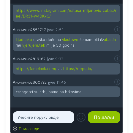
Анонимно2819162
јуче
12:35
https://www.instagram.com/natasa_miljanovic_zubac/r
eel/DR31-w4DKxQ/
Анонимно2553747
јуче
2:53
Ljudi.ako
draško dođe na
vlast.sve
će nam biti đž
aba.Ja
mu
vjerujem.tek
mi je 50 godina.
Анонимно2819162
јуче
9:32
https://famelack.com/
:::
https://nepu.io/
Анонимно2800732
јуче
11:46
crnogorci su srbi, samo sa brkovima
Прилагоди