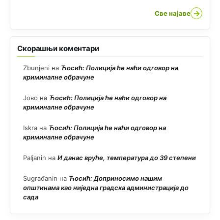
→
Све најаве
Скорашњи коментари
Zbunjeni
на
Ћосић: Полиција ће наћи одговор на
криминалне обрачуне
Јово
на
Ћосић: Полиција ће наћи одговор на
криминалне обрачуне
Iskra
на
Ћосић: Полиција ће наћи одговор на
криминалне обрачуне
Paljanin
на
И данас вруће, температура до 39 степени
Sugrađanin
на
Ћосић: Доприносимо нашим
општинама као ниједна градска администрација до
сада