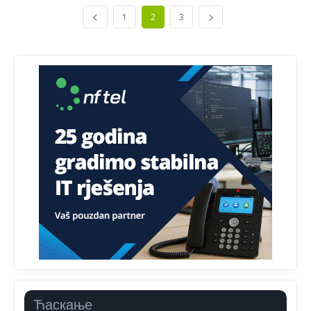
1
2
3
Анонимно2818605
јуче
11:34
Najveći dio populacije starije od 65 godina uopšte ne
koristi internet, niti ima pristup računarima
Анонимно2818605
јуче
11:45
Uvođenje pravila da se umjesto dosadašnjeg znaka "X"
(krstića) kružić ispred kandidata mora u potpunosti
obojiti (popuniti) uvedeno je isključivo zbog tehničkih
zahtjeva optičkih skenera.
Анонимно2818605
јуче
11:45
Ovo pravilo jeste unijelo opravdan strah, posebno kada
su u pitanju starije osobe, osobe sa slabijim vidom ili
drhtavom rukom
Анонимно2819033
јуче
12:24
Yes,nekada je bila corava kutija za IZBORE a danas su
coravi biraci.
Ћаскање