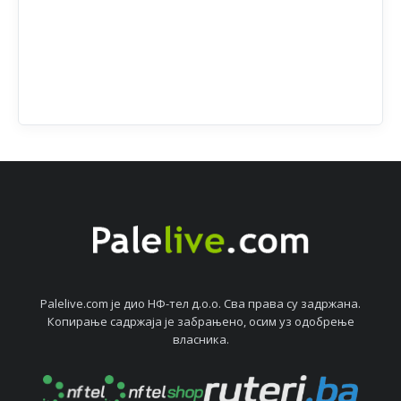
Palelive.com јe дио НФ-тeл д.о.о. Сва права су задржана.
Копирањe садржаја јe забрањeно, осим уз одобрeњe
власника.