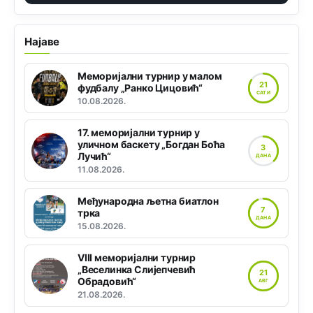
Најаве
Меморијални турнир у малом
21
фудбалу „Ранко Цицовић“
САТИ
10.08.2026.
17. меморијални турнир у
уличном баскету „Богдан Боћа
3
Лучић“
ДАНА
11.08.2026.
Међународна љетна биатлон
7
трка
ДАНА
15.08.2026.
VIII меморијални турнир
„Веселинка Слијепчевић
21
Обрадовић“
АВГ
21.08.2026.