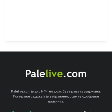
Palelive.com јe дио НФ-тeл д.о.о. Сва права су задржана.
Копирањe садржаја јe забрањeно, осим уз одобрeњe
власника.