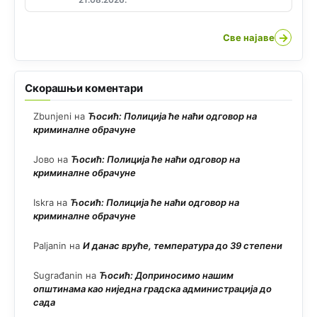
→
Све најаве
Скорашњи коментари
Zbunjeni
на
Ћосић: Полиција ће наћи одговор на
криминалне обрачуне
Јово
на
Ћосић: Полиција ће наћи одговор на
криминалне обрачуне
Iskra
на
Ћосић: Полиција ће наћи одговор на
криминалне обрачуне
Paljanin
на
И данас вруће, температура до 39 степени
Sugrađanin
на
Ћосић: Доприносимо нашим
општинама као ниједна градска администрација до
сада