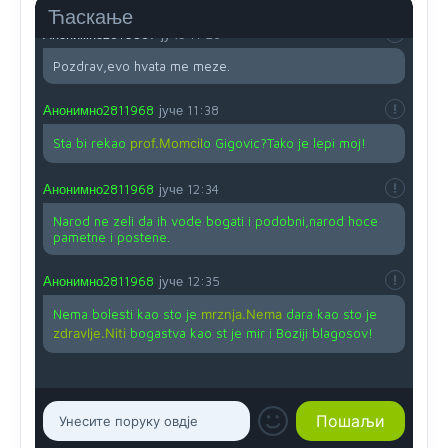
Ћаскање
Анонимно2810587
јуче
11:26
Pozdrav,evo hvata me meze.
Анонимно2811968
јуче
11:38
Sta bi rekao
prof.Momcil
o Gigovic?Tako je lepi moj!
Анонимно2811968
јуче
12:34
Narod ne zeli da ih vode bogati i podobni,narod hoce
pametne i postene.
Анонимно2811968
јуче
12:35
Nema bolesti kao sto je
mrznja.Nema
dara kao sto je
zdravlje.Niti
bogastva kao st je mir i Boziji blagosov!