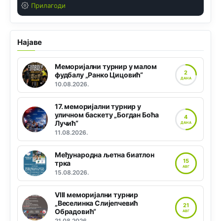
Прилагоди
Најаве
Меморијални турнир у малом
2
фудбалу „Ранко Цицовић“
ДАНА
10.08.2026.
17. меморијални турнир у
уличном баскету „Богдан Боћа
4
Лучић“
ДАНА
11.08.2026.
Међународна љетна биатлон
15
трка
АВГ
15.08.2026.
VIII меморијални турнир
„Веселинка Слијепчевић
21
Обрадовић“
АВГ
21.08.2026.