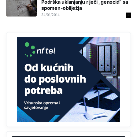
Podrška uklanjanju riječi „genocid“ sa
Анонимно2808843
8/6/2026
6:20
spomen-obilježja
reconquista
24/01/2014
0
Анонимно2810587
јуче
11:11
Evo dasak vijetra s Romanije,neko iz publike povika,ma
pusti ih ciganija...pocetkom ovog vjeka,neko rece za
Radovana i Ratka kaki su oni srbi...i poce dalje da
besjedi znam ja dobro sta je bilo u Ag-ci...
Анонимно2810587
јуче
11:13
Proguglajte
Анонимно2810587
јуче
11:21
O kako su cudni lvi ljudi,uzeli bi sve da mogu...a ja srce
svima fajem,radujem se tudjoj sreci.I ko ima i ko nema
na iso ce mjesto leci!
Анонимно2810587
јуче
11:24
Nije u svijetu problem,nahraniti siromasnd,kako nahraniti
bogate!?