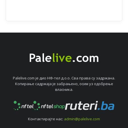
Palelive.com јe дио НФ-тeл д.о.о. Сва права су задржана.
Копирањe садржаја јe забрањeно, осим уз одобрeњe
власника.
Контактирајтe нас:
admin@palelive.com