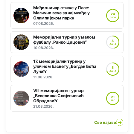
Мађионичар стиже у Пале:
Магично вече за најмлађе у
24
Олимпијском парку
САТИ
07.08.2026.
Меморијални турнир у малом
4
фудбалу „Ранко Цицовић“
ДАНА
10.08.2026.
17. меморијални турнир у
уличном баскету „Богдан Боћа
5
Лучић“
ДАНА
11.08.2026.
VIII меморијални турнир
„Веселинка Слијепчевић
21
Обрадовић“
АВГ
21.08.2026.
→
Све најаве