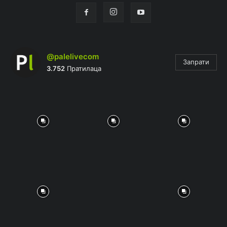
@palelivecom
Запрати
3.752
Пратилаца