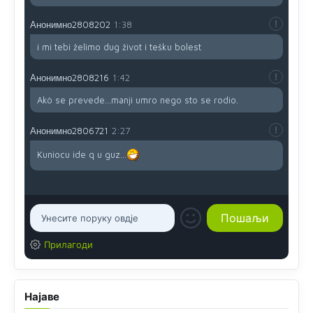
Анонимно2808202
1:38
i mi tebi želimo dug život i tešku bolest
Анонимно2808216
1:42
Akò se prevede...manji umro nego sto se rodio.
Анонимно2806721
2:27
Kuniocu ide q u guz...
Прилагоди
Најаве