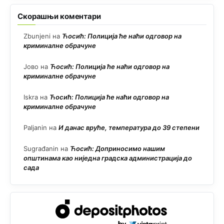
Скорашњи коментари
Zbunjeni
на
Ћосић: Полиција ће наћи одговор на
криминалне обрачуне
Јово
на
Ћосић: Полиција ће наћи одговор на
криминалне обрачуне
Iskra
на
Ћосић: Полиција ће наћи одговор на
криминалне обрачуне
Paljanin
на
И данас вруће, температура до 39 степени
Sugrađanin
на
Ћосић: Доприносимо нашим
општинама као ниједна градска администрација до
сада