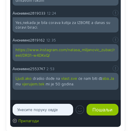
drhtavom rukom
Анонимно2819033
12:24
Yes,nekada je bila corava kutija za IZBORE a danas su
coravi biraci.
Анонимно2819162
12:35
https://www.instagram.com/natasa_miljanovic_zubac/r
eel/DR31-w4DKxQ/
Анонимно2553747
2:53
Ljudi.ako
draško dođe na
vlast.sve
će nam biti đž
aba.Ja
mu
vjerujem.tek
mi je 50 godina.
Прилагоди