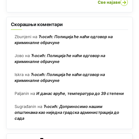
→
Све најаве
Скорашњи коментари
Zbunjeni
на
Ћосић: Полиција ће наћи одговор на
криминалне обрачуне
Јово
на
Ћосић: Полиција ће наћи одговор на
криминалне обрачуне
Iskra
на
Ћосић: Полиција ће наћи одговор на
криминалне обрачуне
Paljanin
на
И данас вруће, температура до 39 степени
Sugrađanin
на
Ћосић: Доприносимо нашим
општинама као ниједна градска администрација до
сада