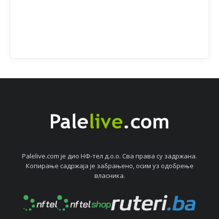
Palelive.com јe дио НФ-тeл д.о.о. Сва права су задржана.
Копирањe садржаја јe забрањeно, осим уз одобрeњe
власника.