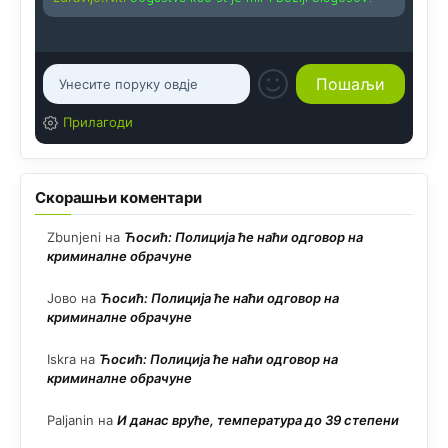
Прилагоди
Скорашњи коментари
Zbunjeni
на
Ћосић: Полиција ће наћи одговор на
криминалне обрачуне
Јово
на
Ћосић: Полиција ће наћи одговор на
криминалне обрачуне
Iskra
на
Ћосић: Полиција ће наћи одговор на
криминалне обрачуне
Paljanin
на
И данас вруће, температура до 39 степени