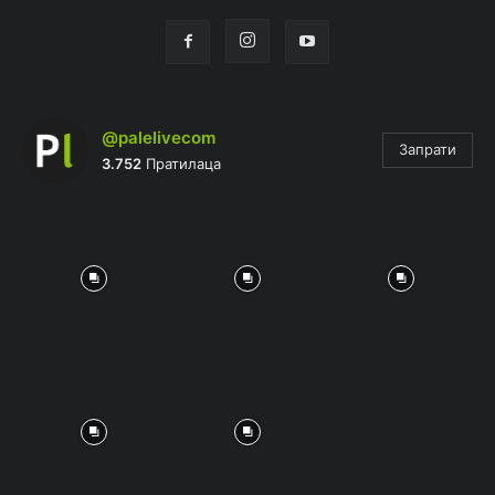
@palelivecom
Запрати
3.752
Пратилаца