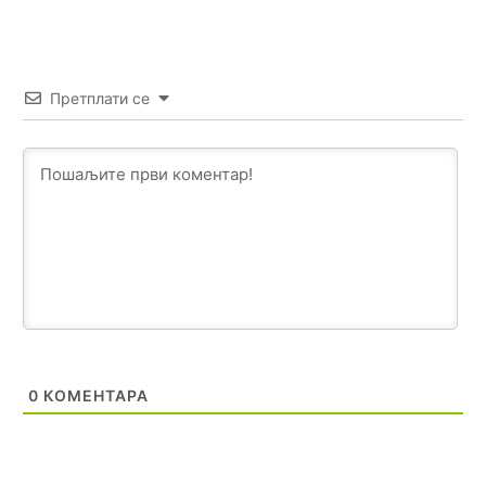
zavist.Sve
dok si ziv gaji tri stvari dobrotu,pamet i
prijateljstvo!!
Анонимно2806721
јуче
12:39
Претплати се
791 BiH nije priznala Kosovo kao nezavisnu državu jer
genocidna tvorevina pravi smetnju a recimo Srbija je
davno
priznala.Na
svakom proizvodu iz Srbije stoji -
uvoznik za Kosovo
Анонимно2806721
јуче
12:45
Sve i da se nekim čudom vojska Srbije "vrati" na
Kosovo-kome će se vratiti? Gdje je dobrodošla i koga
da brani? A imamo vojsku Kosova kojoj želimo svako
dobro i da se što bolje opreme
Анонимно2808202
јуче
1:38
i mi tebi želimo dug život i tešku bolest
0
КОМЕНТАРА
Анонимно2808216
јуче
1:42
Akò se prevede...manji umro nego sto se rodio.