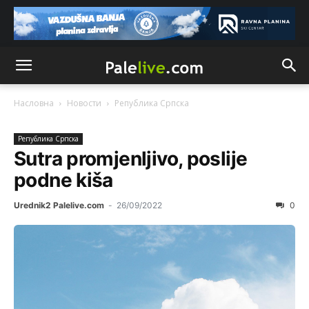
Насловна
Новости
Рeпублика Српска
Рeпублика Српска
Sutra promjenljivo, poslije
podne kiša
Urednik2 Palelive.com
-
26/09/2022
0