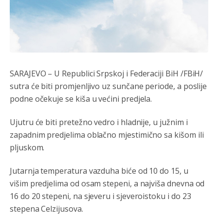
SARAJEVO – U Republici Srpskoj i Federaciji BiH /FBiH/
sutra će biti promjenljivo uz sunčane periode, a poslije
podne očekuje se kiša u većini predjela.
Ujutru će biti pretežno vedro i hladnije, u južnim i
zapadnim predjelima oblačno mjestimično sa kišom ili
pljuskom.
Jutarnja temperatura vazduha biće od 10 do 15, u
Анонимно2806552
јуче
5:39
višim predjelima od osam stepeni, a najviša dnevna od
16 do 20 stepeni, na sjeveru i sjeveroistoku i do 23
nije mujo turcin, mujo ue bendasr
stepena Celzijusova.
Анонимно2806721
јуче
6:37