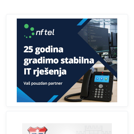
Анонимно2806721
јуче
2:27
Kuniocu ide q u guz...
Анонимно2808843
јуче
6:20
reconquista
Анонимно2810587
11:11
Evo dasak vijetra s Romanije,neko iz publike povika,ma
pusti ih ciganija...pocetkom ovog vjeka,neko rece za
Radovana i Ratka kaki su oni srbi...i poce dalje da
besjedi znam ja dobro sta je bilo u Ag-ci...
Анонимно2810587
11:13
Proguglajte
Анонимно2810587
11:21
O kako su cudni lvi ljudi,uzeli bi sve da mogu...a ja srce
svima fajem,radujem se tudjoj sreci.I ko ima i ko nema