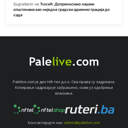
Sugrađanin
на
Ћосић: Доприносимо нашим
општинама као ниједна градска администрација до
сада
Palelive.com јe дио НФ-тeл д.о.о. Сва права су задржана.
Копирањe садржаја јe забрањeно, осим уз одобрeњe
власника.
Контактирајтe нас:
admin@palelive.com