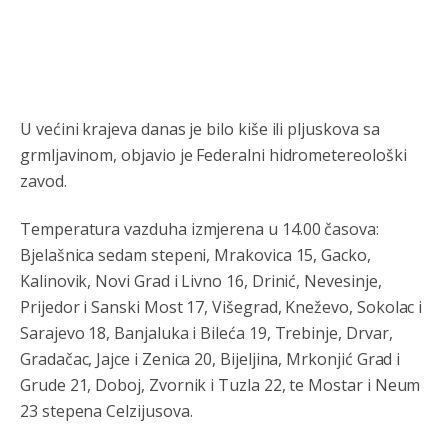
Анонимно2806721
јуче
7:23
Promjeni dilera
Анонимно2807323
јуче
9:51
Vise je Republika SRPSKA drzava nego Kosovo. Sa
U većini krajeva danas je bilo kiše ili pljuskova sa
Kosova se Srbi mogu i lijecit i skolovat i glasat u Srbij. A
niko sa 23 posto federacije to ne moze u Republici
grmljavinom, objavio je Federalni hidrometereološki
Srpskoj. Zato zivjela REPUBLIKA SRPSKA
zavod.
Анонимно2807441
јуче
10:21
Temperatura vazduha izmjerena u 14.00 časova:
муслимански екстремиста,шта он има са тзв Косовом?
Bjelašnica sedam stepeni, Mrakovica 15, Gacko,
Kalinovik, Novi Grad i Livno 16, Drinić, Nevesinje,
Анонимно2807447
јуче
10:21
Prijedor i Sanski Most 17, Višegrad, Kneževo, Sokolac i
Откуд онолико увече арапа по Палама са комплет
породицама?
Sarajevo 18, Banjaluka i Bileća 19, Trebinje, Drvar,
Gradačac, Jajce i Zenica 20, Bijeljina, Mrkonjić Grad i
Анонимно2807441
јуче
10:22
Grude 21, Doboj, Zvornik i Tuzla 22, te Mostar i Neum
накотило се
23 stepena Celzijusova.
Анонимно2807447
јуче
10:24