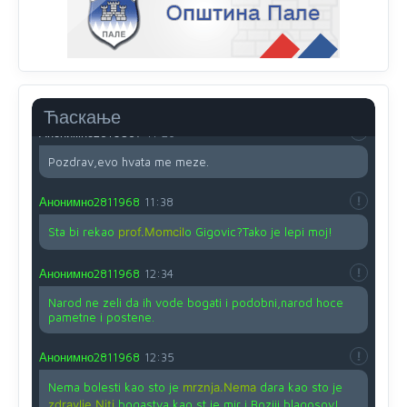
na iso ce mjesto leci!
Анонимно2810587
11:24
Nije u svijetu problem,nahraniti siromasnd,kako nahraniti
bogate!?
Ћаскање
Анонимно2810587
11:26
Pozdrav,evo hvata me meze.
Анонимно2811968
11:38
Sta bi rekao
prof.Momcil
o Gigovic?Tako je lepi moj!
Анонимно2811968
12:34
Narod ne zeli da ih vode bogati i podobni,narod hoce
pametne i postene.
Анонимно2811968
12:35
Nema bolesti kao sto je
mrznja.Nema
dara kao sto je
zdravlje.Niti
bogastva kao st je mir i Boziji blagosov!