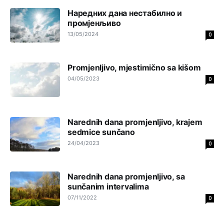
zavist.Sve
dok si ziv gaji tri stvari dobrotu,pamet i
Наредних дана нестабилно и
prijateljstvo!!
промјенљиво
13/05/2024
0
Анонимно2806721
јуче
12:39
791 BiH nije priznala Kosovo kao nezavisnu državu jer
genocidna tvorevina pravi smetnju a recimo Srbija je
Promjenljivo, mjestimično sa kišom
davno
priznala.Na
svakom proizvodu iz Srbije stoji -
04/05/2023
0
uvoznik za Kosovo
Анонимно2806721
јуче
12:45
Sve i da se nekim čudom vojska Srbije "vrati" na
Narednih dana promjenljivo, krajem
Kosovo-kome će se vratiti? Gdje je dobrodošla i koga
sedmice sunčano
da brani? A imamo vojsku Kosova kojoj želimo svako
dobro i da se što bolje opreme
24/04/2023
0
Анонимно2808202
јуче
1:38
Narednih dana promjenljivo, sa
i mi tebi želimo dug život i tešku bolest
sunčanim intervalima
07/11/2022
0
Анонимно2808216
јуче
1:42
Akò se prevede...manji umro nego sto se rodio.