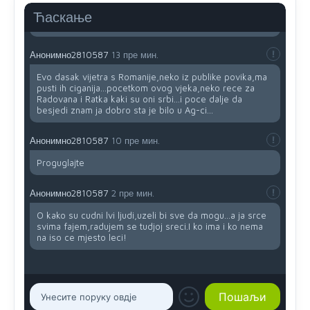
Ћаскање
Анонимно2810587
13 пре мин.
Evo dasak vijetra s Romanije,neko iz publike povika,ma
pusti ih ciganija...pocetkom ovog vjeka,neko rece za
Radovana i Ratka kaki su oni srbi...i poce dalje da
besjedi znam ja dobro sta je bilo u Ag-ci...
Анонимно2810587
10 пре мин.
Proguglajte
Анонимно2810587
2 пре мин.
O kako su cudni lvi ljudi,uzeli bi sve da mogu...a ja srce
svima fajem,radujem se tudjoj sreci.I ko ima i ko nema
na iso ce mjesto leci!