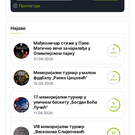
Прилагоди
Најаве
Мађионичар стиже у Пале:
Магично вече за најмлађе у
7
Олимпијском парку
САТИ
07.08.2026.
Меморијални турнир у малом
3
фудбалу „Ранко Цицовић“
ДАНА
10.08.2026.
17. меморијални турнир у
уличном баскету „Богдан Боћа
5
Лучић“
ДАНА
11.08.2026.
VIII меморијални турнир
„Веселинка Слијепчевић
21