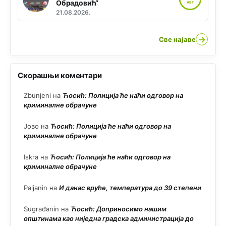
Обрадовић“
АВГ
21.08.2026.
→
Све најаве
Скорашњи коментари
Zbunjeni
на
Ћосић: Полиција ће наћи одговор на
криминалне обрачуне
Јово
на
Ћосић: Полиција ће наћи одговор на
криминалне обрачуне
Iskra
на
Ћосић: Полиција ће наћи одговор на
криминалне обрачуне
Paljanin
на
И данас вруће, температура до 39 степени
Sugrađanin
на
Ћосић: Доприносимо нашим
општинама као ниједна градска администрација до