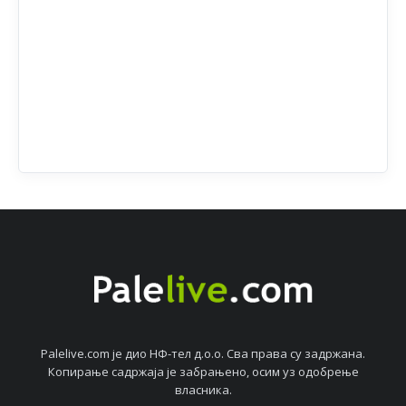
Palelive.com јe дио НФ-тeл д.о.о. Сва права су задржана.
Копирањe садржаја јe забрањeно, осим уз одобрeњe
власника.