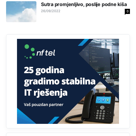
Sutra promjenljivo, poslije podne kiša
Анонимно2806721
јуче
2:27
26/09/2022
0
Kuniocu ide q u guz...
Анонимно2808843
јуче
6:20
reconquista
Анонимно2553747
6:49
Mile pozvao eleza da glasa .
Анонимно2808843
9:52