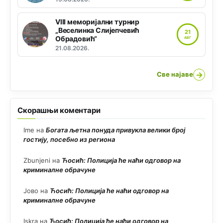
VIII меморијални турнир
„Веселинка Слијепчевић
21
Обрадовић“
АВГ
21.08.2026.
→
Све најаве
Скорашњи коментари
Ime
на
Богата љетна понуда привукла велики број
гостију, посебно из региона
Zbunjeni
на
Ћосић: Полиција ће наћи одговор на
криминалне обрачуне
Јово
на
Ћосић: Полиција ће наћи одговор на
криминалне обрачуне
Iskra
на
Ћосић: Полиција ће наћи одговор на