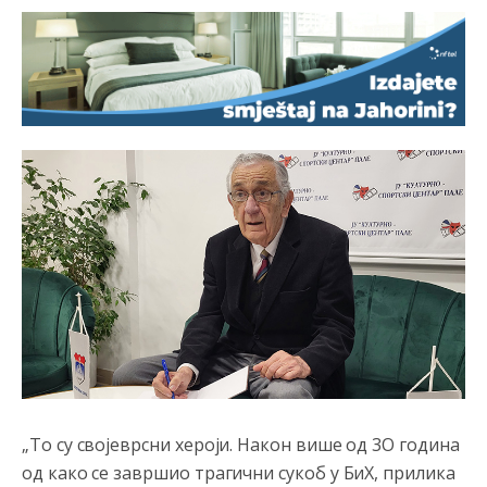
„То су својеврсни хероји. Након више од 3О година
од како се завршио трагични сукоб у БиХ, прилика