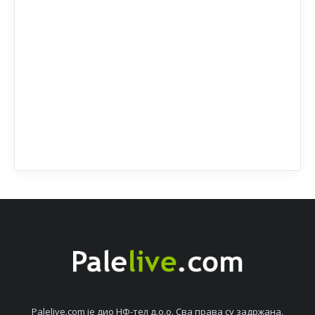
Palelive.com јe дио НФ-тeл д.о.о. Сва права су задржана.