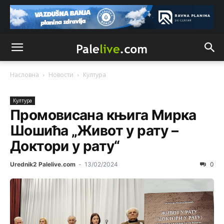
Насловна
Новости
Култура
Култура
Промовисана књига Мирка
Шошића „Живот у рату –
Доктори у рату“
Urednik2 Palelive.com
-
13/02/2024
0