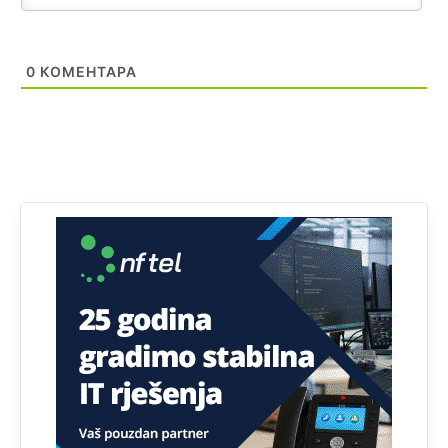
tablet
Анонимно2818605
8/8/2026
11:34
0
КОМЕНТАРА
Najveći dio populacije starije od 65 godina uopšte ne
koristi internet, niti ima pristup računarima
Анонимно2818605
8/8/2026
11:45
Uvođenje pravila da se umjesto dosadašnjeg znaka "X"
(krstića) kružić ispred kandidata mora u potpunosti
obojiti (popuniti) uvedeno je isključivo zbog tehničkih
zahtjeva optičkih skenera.
Анонимно2818605
8/8/2026
11:45
Ovo pravilo jeste unijelo opravdan strah, posebno kada
su u pitanju starije osobe, osobe sa slabijim vidom ili
drhtavom rukom
Анонимно2819033
8/8/2026
12:24
Yes,nekada je bila corava kutija za IZBORE a danas su
coravi biraci.