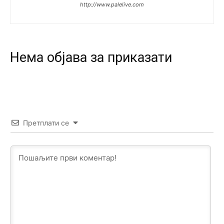
http://www.palelive.com
Анонимно2818605
8/8/2026
11:17
Sa ovim procentom, Bosna i Hercegovina ima najvišu
stopu nepismenosti u regionu.
Нeма објава за приказати
Анонимно2818605
8/8/2026
11:21
Najveći rizik sa nepismenim stanovništvom je "kupovina
glasova" i manipulacija kroz fiktivne pomoćnike (koji
zapravo glasaju po nalogu političkih partija, a ne po želji
birača).
Претплати се
Анонимно2818605
8/8/2026
11:28
Prema zvaničnim podacima Agencije za statistiku BiH, u
Bosni i Hercegovini je 1.229.972 građana informatički
nepismeno, što čini 38,7% ukupnog stanovništva starijeg
od 10 godina
Анонимно2818605
8/8/2026
11:30
Prema podacima o informaciono-komunikacionim
tehnologijama, čak 33,4% domaćinstava u BiH uopšte
nema pristup računaru bilo koje vrste (desktop, laptop ili