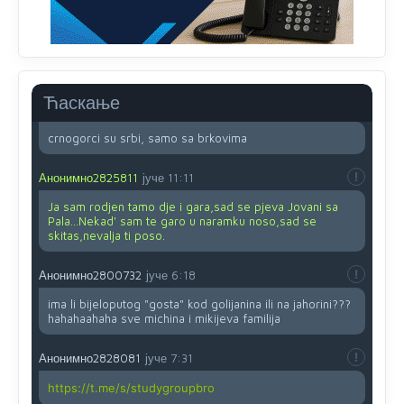
Анонимно2553747
8/8/2026
2:53
Ljudi.ako
draško dođe na
vlast.sve
će nam biti đž
aba.Ja
mu
vjerujem.tek
mi je 50 godina.
Ћаскање
Анонимно2800732
8/8/2026
11:46
crnogorci su srbi, samo sa brkovima
Анонимно2825811
јуче
11:11
Ja sam rodjen tamo dje i gara,sad se pjeva Jovani sa
Pala...Nekad' sam te garo u naramku noso,sad se
skitas,nevalja ti poso.
Анонимно2800732
јуче
6:18
ima li bijeloputog "gosta" kod golijanina ili na jahorini???
hahahaahaha sve michina i mikijeva familija
Анонимно2828081
јуче
7:31
https://t.me/s/studygroupbro