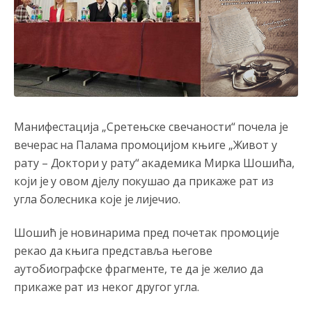
Манифестација „Сретењске свечаности“ почела је
вечерас на Палама промоцијом књиге „Живот у
рату – Доктори у рату“ академика Мирка Шошића,
који је у овом д‌јелу покушао да прикаже рат из
угла болесника које је лијечио.
Шошић је новинарима пред почетак промоције
рекао да књига представља његове
аутобиографске фрагменте, те да је желио да
прикаже рат из неког другог угла.