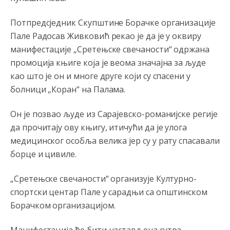
Анонимно2810587
8/7/2026
11:13
Потпредсједник Скупштине Борачке организације
Proguglajte
Пале Радосав Живковић рекао је да је у оквиру
манифестације „Сретењске свечаности“ одржана
Анонимно2810587
8/7/2026
11:21
промоција књиге која је веома значајна за људе
O kako su cudni lvi ljudi,uzeli bi sve da mogu...a ja srce
као што је он и многе друге који су спасени у
svima fajem,radujem se tudjoj sreci.I ko ima i ko nema
na iso ce mjesto leci!
болници „Коран“ на Палама.
Анонимно2810587
8/7/2026
11:24
Он је позвао људе из Сарајевско-романијске регије
Nije u svijetu problem,nahraniti siromasnd,kako nahraniti
да прочитају ову књигу, итичући да је улога
bogate!?
медицинског особља велика јер су у рату спасавали
борце и цивиле.
Анонимно2810587
8/7/2026
11:26
Pozdrav,evo hvata me meze.
„Сретењске свечаности“ организује Културно-
спортски центар Пале у сарадњи са општинском
Анонимно2811968
8/7/2026
11:38
Борачком организацијом.
Sta bi rekao
prof.Momcil
o Gigovic?Tako je lepi moj!
Манифестација ће бити настављена сутра