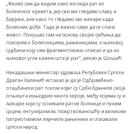
„Желио сам да видим како изгледа рат из
болничког кревета, јер сви ми гледамо славу и
барјаке, али како то гледамо ми љекари када
болесник дође. Тада је важно само да се спаси
живот. Покушао сам на основу својих сјећања да
говорим о болесницима, рањеницима, о њиховој
судбини коју сам фрагментовано описао и да из
њиховог угла кажем шта је рат“, рекао је Шошић.
Некадашњи министар здравља Републике Српске
Драган Калинић истакао је да је Одбрамбено-
отаџбински рат током којег су Срби бранили своја
огњишта изњедрио многе хероје, међу којима су и
љекари који су оснивали ратне болнице и пуним
срцем, ентузијазмом, пожртвованошћу и великим
патриотизмом лијечили рањенике и спасавали
српски народ.