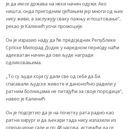
је да им се држава на неки начин одужи. Ако
ништа, онда пригодним сјећањем јер многи од њих
нису живи, а заслужују сваку пажњу и поштовање“,
рекао је Калинић уочи промоције.
Он је изразио наду да ће предсједник Републике
Српске Милорад Додик у наредном периоду наћи
адекватан начин да ове људе награди
одликовањима.
„То су људи који су дали све од себе да би
спасавали људске животе и даноноћно радили у
ратним болницама не питајући за своје породице“,
навео је Калинић.
Он је подсјетио да је на почетку рата радио као
ратни хирург и да љекари тада нису излазили из
операционе сале и по 48 часова, истичући да се