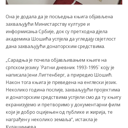
Анонимно2808202
8/6/2026
1:38
Она је додала да је посљедња књига објављена
i mi tebi želimo dug život i tešku bolest
захваљујући Министарству културе и
информисања Србије, док су претходна д‌јела
Анонимно2808216
8/6/2026
1:42
академика Шошића успјела да угледају свјетлост
Akò se prevede...manji umro nego sto se rodio.
дана захваљујући донаторским средствима.
Анонимно2806721
8/6/2026
2:27
„Сарадња је почела објављивањем књиге на
Kuniocu ide q u guz...
српском језику `Ратни дневник 1993-1995` коју је
написала Јени Лигтенберг, а приредио Шошић.
Анонимно2808843
8/6/2026
6:20
Након тога књига је преведена на енглески језик.
reconquista
Неколико година послије, захваљујући пројектима
и донаторским средствима успјели смо да ту књигу
Анонимно2810587
8/7/2026
11:11
екранизујемо и претворимо у документарни филм
Evo dasak vijetra s Romanije,neko iz publike povika,ma
који је добро оцијењен од публике и жирија, те
pusti ih ciganija...pocetkom ovog vjeka,neko rece za
Radovana i Ratka kaki su oni srbi...i poce dalje da
награђен у неколико земаља“, истакла је
besjedi znam ja dobro sta je bilo u Ag-ci...
Кулашинчева.