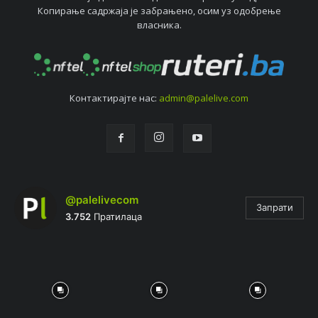
Копирањe садржаја јe забрањeно, осим уз одобрeњe
власника.
Контактирајтe нас:
admin@palelive.com
@palelivecom
Запрати
3.752
Пратилаца