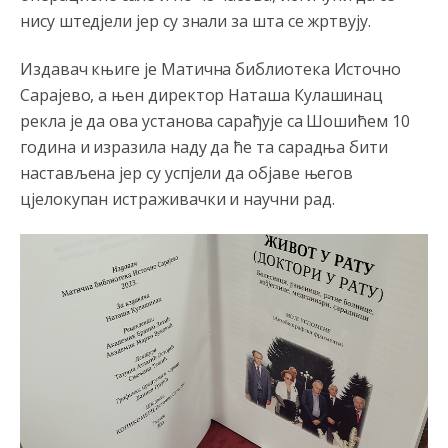
нису штед‌јели јер су знали за шта се жртвују.
Издавач књиге је Матична библиотека Источно
Сарајево, а њен директор Наташа Кулашинац
рекла је да ова установа сарађује са Шошићем 10
година и изразила наду да ће та сарадња бити
настављена јер су успјели да објаве његов
цјелокупан истраживачки и научни рад.
Анонимно2806721
8/6/2026
12:39
791 BiH nije priznala Kosovo kao nezavisnu državu jer
genocidna tvorevina pravi smetnju a recimo Srbija je
davno
priznala.Na
svakom proizvodu iz Srbije stoji -
uvoznik za Kosovo
Анонимно2806721
8/6/2026
12:45
Sve i da se nekim čudom vojska Srbije "vrati" na
Kosovo-kome će se vratiti? Gdje je dobrodošla i koga
da brani? A imamo vojsku Kosova kojoj želimo svako
dobro i da se što bolje opreme