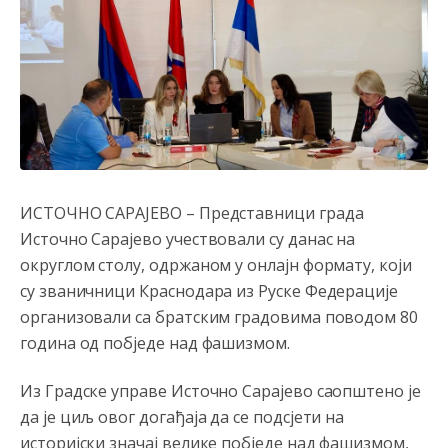
ИСТОЧНО САРАЈЕВО – Представници града
Источно Сарајево учествовали су данас на
округлом столу, одржаном у онлајн формату, који
су званичници Краснодара из Руске Федерације
организовали са братским градовима поводом 80
година од побједе над фашизмом.
Из Градске управе Источно Сарајево саопштено је
да је циљ овог догађаја да се подсјети на
историјски значај велике побједе над фашизмом,