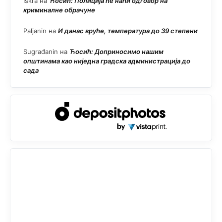
Iskra
на
Ћосић: Полиција ће наћи одговор на
криминалне обрачуне
Paljanin
на
И данас вруће, температура до 39 степени
Sugrađanin
на
Ћосић: Доприносимо нашим
општинама као ниједна градска администрација до
сада