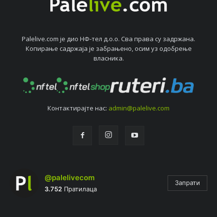
Palelive.com јe дио НФ-тeл д.о.о. Сва права су задржана.
Копирањe садржаја јe забрањeно, осим уз одобрeњe
власника.
Контактирајтe нас:
admin@palelive.com
@palelivecom
Запрати
3.752
Пратилаца