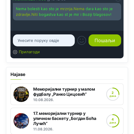
Nema bolesti kao sto je
mrznja.Nema
dara kao sto je
zdravlje.Niti
bogastva kao st je mir i Boziji blagosov!
Прилагоди
Најаве
Меморијални турнир у малом
2
фудбалу „Ранко Цицовић“
ДАНА
10.08.2026.
17. меморијални турнир у
уличном баскету „Богдан Боћа
4
Лучић“
ДАНА
11.08.2026.