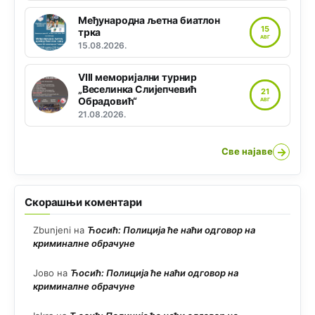
Међународна љетна биатлон
15
трка
АВГ
15.08.2026.
VIII меморијални турнир
„Веселинка Слијепчевић
21
Обрадовић“
АВГ
21.08.2026.
→
Све најаве
Скорашњи коментари
Zbunjeni
на
Ћосић: Полиција ће наћи одговор на
криминалне обрачуне
Јово
на
Ћосић: Полиција ће наћи одговор на
криминалне обрачуне