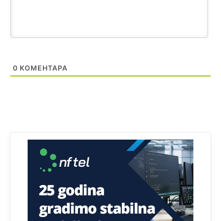
Анонимно2808216
8/6/2026
1:42
Akò se prevede...manji umro nego sto se rodio.
Анонимно2806721
8/6/2026
2:27
Kuniocu ide q u guz...
0
КОМЕНТАРА
Анонимно2808843
8/6/2026
6:20
reconquista
Анонимно2810587
јуче
11:11
Evo dasak vijetra s Romanije,neko iz publike povika,ma
pusti ih ciganija...pocetkom ovog vjeka,neko rece za
Radovana i Ratka kaki su oni srbi...i poce dalje da
besjedi znam ja dobro sta je bilo u Ag-ci...
Анонимно2810587
јуче
11:13
Proguglajte
Анонимно2810587
јуче
11:21