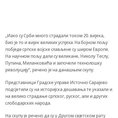
nije mujo turcin, mujo ue bendasr
Анонимно2806721
8/6/2026
6:37
Možete sebi umisliti da je i Kosovo dio Srbije al
nije...probajte ući bez
pasosa.Tako
i
rs.Umisli
li ste da
ste nebeski narod
„Иако су Срби много страдали током 20. вијека,
био је то и вијек великих успјеха. На бојном пољу
Анонимно2806773
8/6/2026
6:56
побједе српске војске слављене су широм Европе.
АМЕРИКАНЦИ ДО КРАЈА ГОДИНЕ ОДЛАЗЕ СА
На научном пољу дали су великане, Николу Теслу,
КОСОВА
Пупина, Миланковића и започели технолошку
Анонимно2806773
8/6/2026
6:59
револуцију“, речено је на данашњем скупу.
Затвара се и база Бондстил, у којој је лета 1999.
године било чак 7.000 војника.
Представници Градске управе Источно Сарајево
подсјетили су на историјска дешавања те указали и
Анонимно2806773
8/6/2026
7:01
на велико страдање српског, руског, али и других
Косово више није у моди, Амери се селе у Иран.
слободарских народа.
Анонимно2806773
8/6/2026
7:05
На скупу је речено да су у Другом свјетском рату