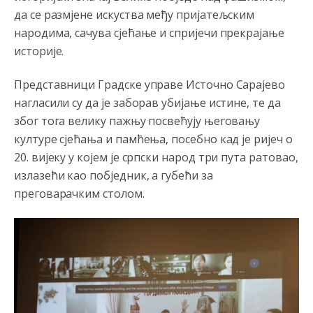
да се размјене искуства међу пријатељским
народима, сачува сјећање и спријечи прекрајање
историје.
Представници Градске управе Источно Сарајево
нагласили су да је заборав убијање истине, те да
због тога велику пажњу посвећују његовању
културе сјећања и памћења, посебно кад је ријеч о
20. вијеку у којем је српски народ три пута ратовао,
излазећи као побједник, а губећи за
преговарачким столом.