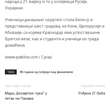
народа у 21. вијеку и то у колијевци Русије,
накотило се
Украјини.
Анонимно2807447
8/6/2026
10:24
Учесници данашњег округлог стола били су и
Техеран и нинџе по Палама
представници шест градова, из Кине, Бјелорусије и
Анонимно2806721
8/6/2026
11:21
Абхазије, са којима Краснодар има успостављене
братске везе, као и студенти и ученици из града
Kosovo je država a manji BH entitet pokrajina.Što se tiče
arapa po Palama i Jahorini,ostavljaju vam pare a vi se
домаћина.
smeškate .Da ne bi možda da vam šalju poštom a da ne
dolaze? Kurko
(www.palelive.com / Срна)
Анонимно2807791
8/6/2026
11:39
БиХ није гласала да је тзв.Косово држава. Лупаш ко к у
TAGS
80 година од побједе над фашизмом
р а ц по самару луди турко.
Анонимно2807895
8/6/2026
12:16
Претходни чланак
Сљедећи чланак
Dobro zboris 791,ovaj721 dok nije bilo interneta,samo
Марш „Бесмртног пука“ у
Рођена 21 беба
mu je porodica znala da je glup!
петак на Палама
Анонимно2807895
8/6/2026
12:18