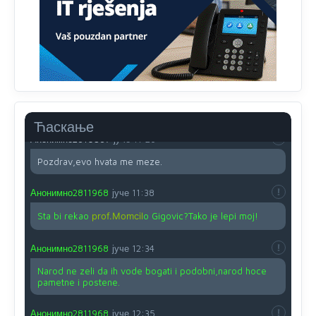
O kako su cudni lvi ljudi,uzeli bi sve da mogu...a ja srce
svima fajem,radujem se tudjoj sreci.I ko ima i ko nema
na iso ce mjesto leci!
Анонимно2810587
јуче
11:24
Nije u svijetu problem,nahraniti siromasnd,kako nahraniti
bogate!?
Ћаскање
Анонимно2810587
јуче
11:26
Pozdrav,evo hvata me meze.
Анонимно2811968
јуче
11:38
Sta bi rekao
prof.Momcil
o Gigovic?Tako je lepi moj!
Анонимно2811968
јуче
12:34
Narod ne zeli da ih vode bogati i podobni,narod hoce
pametne i postene.
Анонимно2811968
јуче
12:35