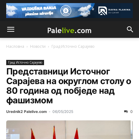
Насловна
Новости
Град Источно Сарајeво
Град Источно Сарајeво
Представници Источног
Сарајева на округлом столу о
80 година од побједе над
фашизмом
Urednik2 Palelive.com
-
06/05/2025
0