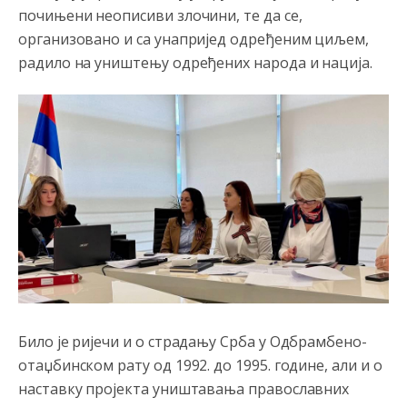
Војска Србије се враћа на Косово и Метохију.
почињени неописиви злочини, те да се,
организовано и са унапријед одређеним циљем,
Анонимно2806721
8/6/2026
7:23
радило на уништењу одређених народа и нација.
Promjeni dilera
Анонимно2807323
8/6/2026
9:51
Vise je Republika SRPSKA drzava nego Kosovo. Sa
Kosova se Srbi mogu i lijecit i skolovat i glasat u Srbij. A
niko sa 23 posto federacije to ne moze u Republici
Srpskoj. Zato zivjela REPUBLIKA SRPSKA
Анонимно2807441
8/6/2026
10:21
муслимански екстремиста,шта он има са тзв Косовом?
Анонимно2807447
8/6/2026
10:21
Откуд онолико увече арапа по Палама са комплет
Било је ријечи и о страдању Срба у Одбрамбено-
породицама?
отаџбинском рату од 1992. до 1995. године, али и о
Анонимно2807441
8/6/2026
10:22
наставку пројекта уништавања православних