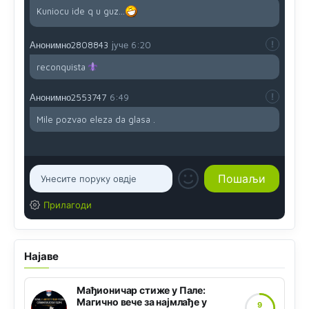
Kuniocu ide q u guz...
Анонимно2808843
јуче
6:20
reconquista
Анонимно2553747
6:49
Mile pozvao eleza da glasa .
Прилагоди
Најаве
Мађионичар стиже у Пале:
Магично вече за најмлађе у
9