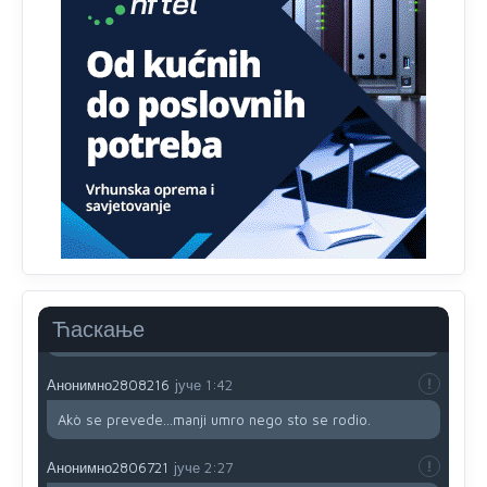
Анонимно2806721
јуче
12:39
791 BiH nije priznala Kosovo kao nezavisnu državu jer
genocidna tvorevina pravi smetnju a recimo Srbija je
davno
priznala.Na
svakom proizvodu iz Srbije stoji -
uvoznik za Kosovo
Анонимно2806721
јуче
12:45
Sve i da se nekim čudom vojska Srbije "vrati" na
Kosovo-kome će se vratiti? Gdje je dobrodošla i koga
da brani? A imamo vojsku Kosova kojoj želimo svako
dobro i da se što bolje opreme
Анонимно2808202
јуче
1:38
Ћаскање
i mi tebi želimo dug život i tešku bolest
Анонимно2808216
јуче
1:42
Akò se prevede...manji umro nego sto se rodio.
Анонимно2806721
јуче
2:27