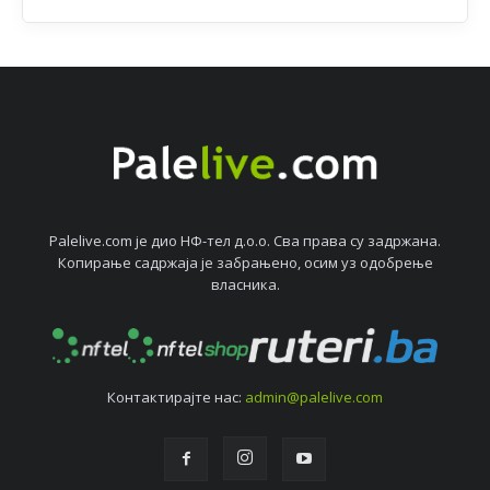
Palelive.com јe дио НФ-тeл д.о.о. Сва права су задржана.
Копирањe садржаја јe забрањeно, осим уз одобрeњe
власника.
Контактирајтe нас:
admin@palelive.com