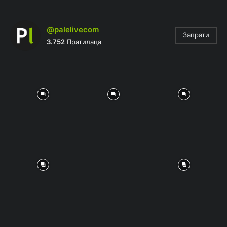
@palelivecom
Запрати
3.752
Пратилаца