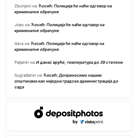
Zbunjeni
на
Ћосић: Полиција ће наћи одговор на
криминалне обрачуне
Јово
на
Ћосић: Полиција ће наћи одговор на
криминалне обрачуне
Iskra
на
Ћосић: Полиција ће наћи одговор на
криминалне обрачуне
Paljanin
на
И данас вруће, температура до 39 степени
Sugrađanin
на
Ћосић: Доприносимо нашим
општинама као ниједна градска администрација до
сада