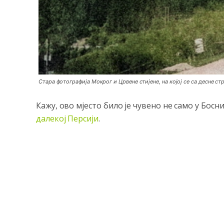
Стара фотографија Мокрог и Црвене стијене, на којој се са десне с
Кажу, ово мјесто било је чувено не само у Босни
далекој Персији
.