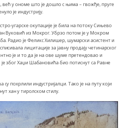
и, већ у ономе што је дошло с њима – гвожђе, пруге
нуло је индустрију.
стро-угарске окупације је била на потоку Сињево
пан Вуковић из Мокрог. Убрзо потом је у Мокром
ба. Радио је Феликс Хилишер, шумарски асистент и
асписивала лицитације за јавну продају четинарског
тно је и то да је на ове шуме претендовао и
ер је због Хаџи Шабановића био потиснут са Равне
а су похрлили индустријалци. Тако је на путу који
ут хан у тиролском стилу.