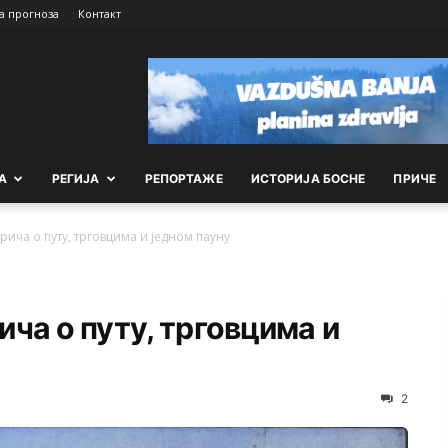
а прогноза
Контакт
А
РEГИЈА
РEПОРТАЖE
ИСТОРИЈА БОСНЕ
ПРИЧЕ
ича о путу, трговцима и једном пауну
ча о путу, трговцима и
2