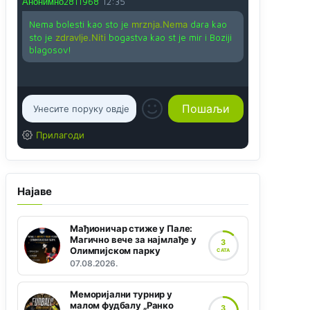
Анонимно2811968
12:35
Nema bolesti kao sto je
mrznja.Nema
dara kao
sto je
zdravlje.Niti
bogastva kao st je mir i Boziji
blagosov!
Прилагоди
Најаве
Мађионичар стиже у Пале:
Магично вече за најмлађе у
3
Олимпијском парку
САТА
07.08.2026.
Меморијални турнир у
малом фудбалу „Ранко
3