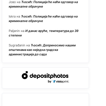
Јово
на
Ћосић: Полиција ће наћи одговор на
криминалне обрачуне
Iskra
на
Ћосић: Полиција ће наћи одговор на
криминалне обрачуне
Paljanin
на
И данас вруће, температура до 39
степени
Sugrađanin
на
Ћосић: Доприносимо нашим
општинама као ниједна градска
администрација до сада