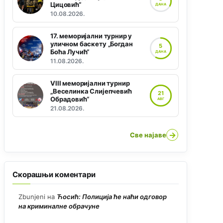
Цицовић“
ДАНА
10.08.2026.
17. меморијални турнир у
уличном баскету „Богдан
5
Боћа Лучић“
ДАНА
11.08.2026.
VIII меморијални турнир
„Веселинка Слијепчевић
21
Обрадовић“
АВГ
21.08.2026.
→
Све најаве
Скорашњи коментари
Zbunjeni
на
Ћосић: Полиција ће наћи одговор
на криминалне обрачуне