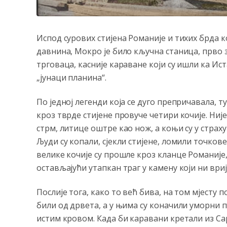
Испод сурових стијена Романије и тихих брда к
давнина, Мокро је било кључна станица, прво 
трговаца, касније караване који су ишли ка Ист
„јунаци планина“.
По једној легенди која се дуго препричавала, т
кроз тврде стијене провуче четири кочије. Није
стрм, литице оштре као нож, а коњи су у страху
Људи су копали, сјекли стијене, ломили точкове
велике кочије су прошле кроз кланце Романије,
остављајући утапкан траг у камену који ни ври
Послије тога, како то већ бива, на том мјесту п
били од дрвета, а у њима су коначили уморни п
истим кровом. Када би каравани кретали из Сар