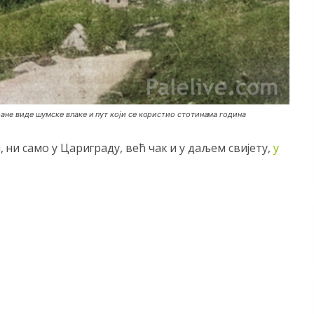
тране виде шумске влаке и пут који се користио стотинама година
, ни само у Цариграду, већ чак и у даљем свијету,
у