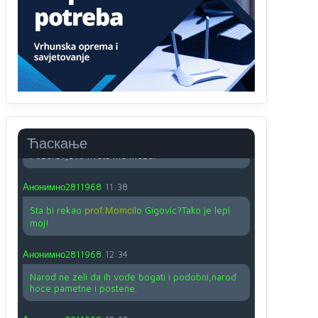
O kako su cudni lvi ljudi,uzeli bi sve da mogu...a
ja srce svima fajem,radujem se tudjoj sreci.I ko
ima i ko nema na iso ce mjesto leci!
Анонимно2810587
11:24
Nije u svijetu problem,nahraniti siromasnd,kako
nahraniti bogate!?
Анонимно2810587
11:26
Ћаскање
Pozdrav,evo hvata me meze.
Анонимно2811968
11:38
Sta bi rekao
prof.Momcil
o Gigovic?Tako je lepi
moj!
Анонимно2811968
12:34
Narod ne zeli da ih vode bogati i podobni,narod
hoce pametne i postene.