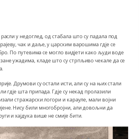
 расли у недоглед, од стабала што су падала под
ајеву, чак и даље, у царским варошима гдје се
добро. По путевима се могло видјети како људи воде
зане ужадима, кладе што су стрпљиво чекале да се
а.
рије. Друмови су остали исти, али су на њих стали
ли гдје шта припада. Гдје су некад пролазили
дизали стражарски логори и карауле, мали војни
јене. Нису били многобројни, али довољни да
уги и хајдука више не смије бити.