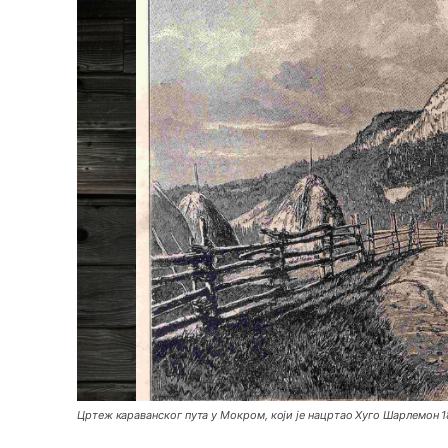
Цртеж караванског пута у Мокром, који је нацртао Хуго Шарлемон 1