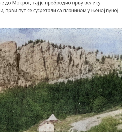
не до Мокрог, тај је пребродио прву велику
и, први пут се сусретали са планином у њеној пуној