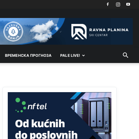
ВРEМEНСКА ПРОГНОЗА
PALE LIVE!
Анонимно2810587
11:11
Evo dasak vijetra s Romanije,neko iz publike
povika,ma pusti ih ciganija...pocetkom ovog
vjeka,neko rece za Radovana i Ratka kaki su oni
srbi...i poce dalje da besjedi znam ja dobro sta je
bilo u Ag-ci...
Анонимно2810587
11:13
Proguglajte
Анонимно2810587
11:21