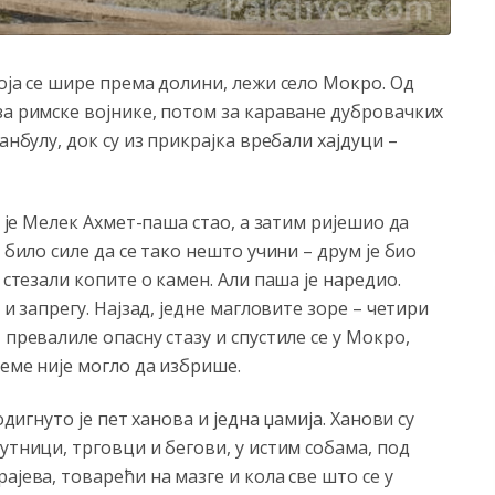
оја се шире према долини, лежи село Мокро. Од
за римске војнике, потом за караване дубровачких
анбулу, док су из прикрајка вребали хајдуци –
у је Мелек Ахмет-паша стао, а затим ријешио да
 било силе да се тако нешто учини – друм је био
 стезали копите о камен. Али паша је наредио.
 и запрегу. Најзад, једне магловите зоре – четири
 превалиле опасну стазу и спустиле се у Мокро,
јеме није могло да избрише.
одигнуто је пет ханова и једна џамија. Ханови су
утници, трговци и бегови, у истим собама, под
ајева, товарећи на мазге и кола све што се у