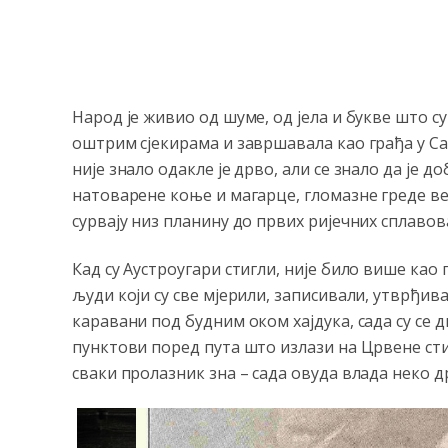
Народ је живио од шуме, од јела и букве што су
оштрим сјекирама и завршавала као грађа у Сар
није знало одакле је дрво, али се знало да је 
натоварене коње и магарце, гломазне греде ве
сурвају низ планину до првих ријечних сплавов
Кад су Аустроугари стигли, није било више као п
људи који су све мјерили, записивали, утврђива
каравани под будним оком хајдука, сада су се 
пунктови поред пута што излази на Црвене сти
сваки пролазник зна – сада овуда влада неко др