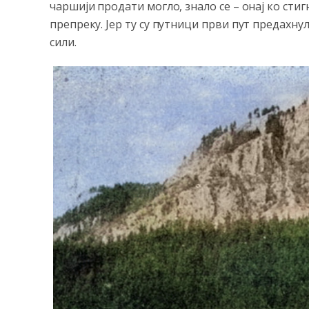
чаршији продати могло, знало се – онај ко стиг
препреку. Јер ту су путници први пут предахнул
сили.