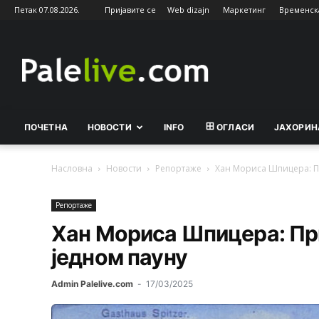
Петак 07.08.2026.
Пријавите се
Web dizajn
Маркетинг
Временск
Palelive.com
ПОЧЕТНА
НОВОСТИ
INFO
ОГЛАСИ
ЈАХОРИН
Насловна
Новости
Рeпортажe
Хан Мориса Шпицера: Пр
Рeпортажe
Хан Мориса Шпицера: При
једном пауну
Admin Palelive.com
-
17/03/2025