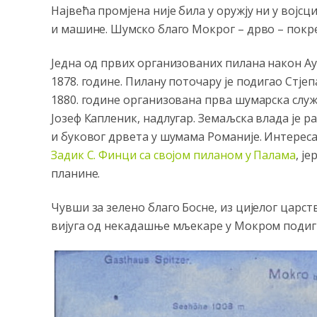
Највећа промјена није била у оружју ни у војсц
и машине. Шумско благо Мокрог – дрво – покре
Једна од првих организованих пилана након Ау
1878. године. Пилану поточару је подигао Стје
1880. године организована прва шумарска служ
Јозеф Капленик, надлугар. Земаљска влада је р
и буковог дрвета у шумама Романије. Интересан
Задик С. Финци са својом пиланом у Палама
, ј
планине.
Чувши за зелено благо Босне, из цијелог царств
вијуга од некадашње мљекаре у Мокром подигн