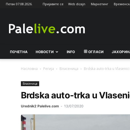
Петак 07.08.2026.
Пријавите се
Web dizajn
Маркетинг
Временск
Palelive.com
ПОЧЕТНА
НОВОСТИ
INFO
ОГЛАСИ
ЈАХОРИН
Насловна
Регија
Власeница
Brdska auto-trka u Vlasenici
Власeница
Brdska auto-trka u Vlaseni
Urednik2 Palelive.com
-
13/07/2020