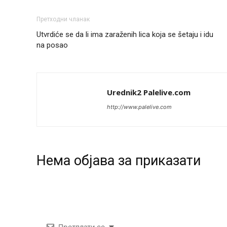
Претходни чланак
Utvrdiće se da li ima zaraženih lica koja se šetaju i idu
na posao
Urednik2 Palelive.com
http://www.palelive.com
Нeма објава за приказати
Претплати се