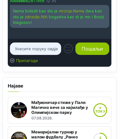
Анонимно2811968
12:35
Nema bolesti kao sto je
mrznja.Nema
dara kao
sto je
zdravlje.Niti
bogastva kao st je mir i Boziji
blagosov!
Прилагоди
Најаве
Мађионичар стиже у Пале:
Магично вече за најмлађе у
У
ТОКУ
Олимпијском парку
07.08.2026.
Меморијални турнир у
малом фудбалу „Ранко
3