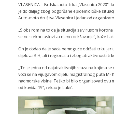
VLASENICA – Brdska auto-trka „Vlasenica 2020“, koj
je do daljeg zbog pogoršane epidemiološke situacij
Auto-moto društva Vlasenica i jedan od organizator
„S obzirom na to da je situacija sa virusom koron
se ne steknu uslovi za njeno održavanje“, kaže Laki
On je dodao da je sada nemoguće održati trku jer u or
dijelova BiH, ali i regiona, a i zbog atraktivnosti trk
„To je jedna od najatraktivnijih staza na kojima se
vozi se na vijugavom dijelu magistralnog puta M-19.
nadmorske visine. Teško bi bilo organizovati ovu m
od kovida-19“, rekao je Lakić.