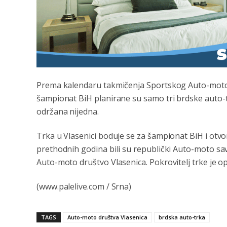
Prema kalendaru takmičenja Sportskog Auto-moto
šampionat BiH planirane su samo tri brdske auto-tr
održana nijedna.
Trka u Vlasenici boduje se za šampionat BiH i otv
prethodnih godina bili su republički Auto-moto sa
Auto-moto društvo Vlasenica. Pokrovitelj trke je op
(www.palelive.com / Srna)
TAGS
Auto-moto društva Vlasenica
brdska auto-trka