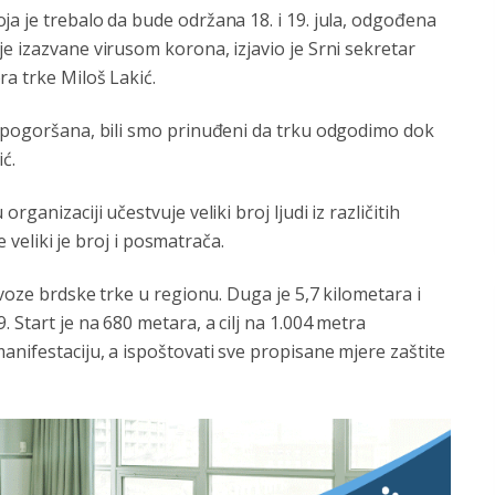
a je trebalo da bude održana 18. i 19. jula, odgođena
e izazvane virusom korona, izjavio je Srni sekretar
a trke Miloš Lakić.
a pogoršana, bili smo prinuđeni da trku odgodimo dok
ć.
ganizaciji učestvuje veliki broj ljudi iz različitih
e veliki je broj i posmatrača.
 voze brdske trke u regionu. Duga je 5,7 kilometara i
 Start je na 680 metara, a cilj na 1.004 metra
anifestaciju, a ispoštovati sve propisane mjere zaštite