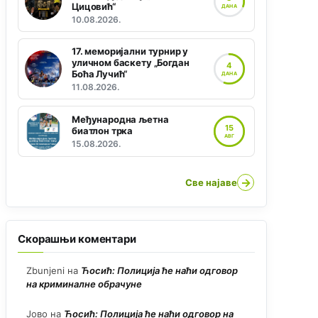
Цицовић“
ДАНА
10.08.2026.
17. меморијални турнир у
уличном баскету „Богдан
4
Боћа Лучић“
ДАНА
11.08.2026.
Међународна љетна
15
биатлон трка
АВГ
15.08.2026.
→
Све најаве
Скорашњи коментари
Zbunjeni
на
Ћосић: Полиција ће наћи одговор
на криминалне обрачуне
Јово
на
Ћосић: Полиција ће наћи одговор на