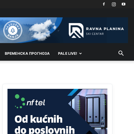
Akò se prevede...manji umro nego sto se rodio.
Анонимно2806721
јуче
2:27
Kuniocu ide q u guz...
Анонимно2808843
јуче
6:20
reconquista
ВРEМEНСКА ПРОГНОЗА
PALE LIVE!
Анонимно2810587
11:11
Evo dasak vijetra s Romanije,neko iz publike
povika,ma pusti ih ciganija...pocetkom ovog
vjeka,neko rece za Radovana i Ratka kaki su oni
srbi...i poce dalje da besjedi znam ja dobro sta je
bilo u Ag-ci...
Анонимно2810587
11:13
Proguglajte
Анонимно2810587
11:21