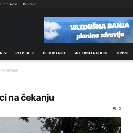
а прогноза
Контакт
А
РEГИЈА
РEПОРТАЖE
ИСТОРИЈА БОСНЕ
ПРИЧЕ
 na čekanju
ci na čekanju
0