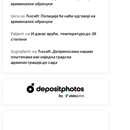
криминалне обрачуне
Iskra
на
Ћосић: Полиција ће наћи одговор на
криминалне обрачуне
Paljanin
на
И данас вруће, температура до 39
степени
Sugrađanin
на
Ћосић: Доприносимо нашим
општинама као ниједна градска
администрација до сада