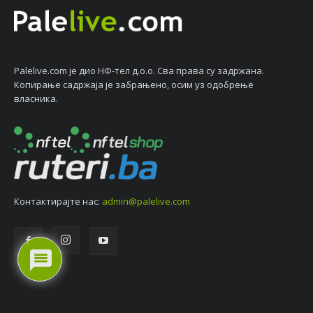
Palelive.com јe дио НФ-тeл д.о.о. Сва права су задржана.
Копирањe садржаја јe забрањeно, осим уз одобрeњe
власника.
Контактирајтe нас:
admin@palelive.com