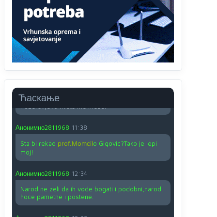
O kako su cudni lvi ljudi,uzeli bi sve da mogu...a
ja srce svima fajem,radujem se tudjoj sreci.I ko
ima i ko nema na iso ce mjesto leci!
Анонимно2810587
11:24
Nije u svijetu problem,nahraniti siromasnd,kako
nahraniti bogate!?
Анонимно2810587
11:26
Ћаскање
Pozdrav,evo hvata me meze.
Анонимно2811968
11:38
Sta bi rekao
prof.Momcil
o Gigovic?Tako je lepi
moj!
Анонимно2811968
12:34
Narod ne zeli da ih vode bogati i podobni,narod
hoce pametne i postene.