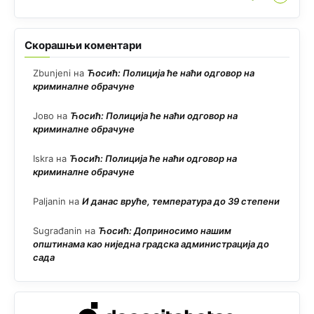
Скорашњи коментари
Zbunjeni
на
Ћосић: Полиција ће наћи одговор на
криминалне обрачуне
Јово
на
Ћосић: Полиција ће наћи одговор на
криминалне обрачуне
Iskra
на
Ћосић: Полиција ће наћи одговор на
криминалне обрачуне
Paljanin
на
И данас вруће, температура до 39 степени
Sugrađanin
на
Ћосић: Доприносимо нашим
општинама као ниједна градска администрација до
сада