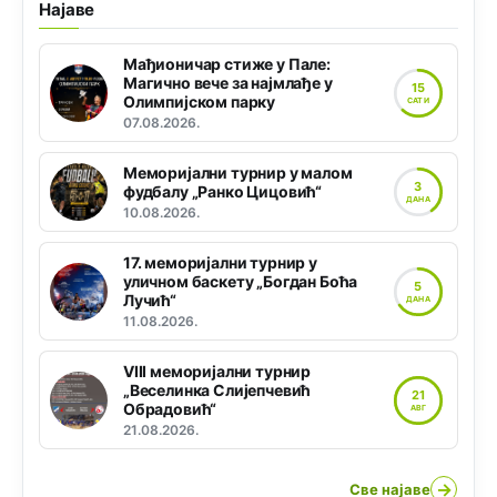
Најаве
Мађионичар стиже у Пале:
Магично вече за најмлађе у
15
Олимпијском парку
САТИ
07.08.2026.
Меморијални турнир у малом
3
фудбалу „Ранко Цицовић“
ДАНА
10.08.2026.
17. меморијални турнир у
уличном баскету „Богдан Боћа
5
Лучић“
ДАНА
11.08.2026.
VIII меморијални турнир
„Веселинка Слијепчевић
21
Обрадовић“
АВГ
21.08.2026.
→
Све најаве