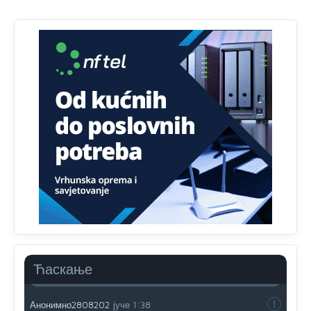
Анонимно2807895
јуче
12:18
Drzi pod kontrolom tri stvari jezik,karakter i
ponasanje...Uzivotu brani tri stvari:cast,prijatelja i
slabije.Iz
zivota iskljuci tri stvari uvredu,neznanje i
zavist.Sve
dok si ziv gaji tri stvari dobrotu,pamet i
prijateljstvo!!
Анонимно2806721
јуче
12:39
791 BiH nije priznala Kosovo kao nezavisnu državu jer
genocidna tvorevina pravi smetnju a recimo Srbija je
davno
priznala.Na
svakom proizvodu iz Srbije stoji -
uvoznik za Kosovo
Анонимно2806721
јуче
12:45
Sve i da se nekim čudom vojska Srbije "vrati" na
Kosovo-kome će se vratiti? Gdje je dobrodošla i koga
da brani? A imamo vojsku Kosova kojoj želimo svako
Ћаскање
dobro i da se što bolje opreme
Анонимно2808202
јуче
1:38