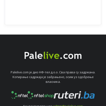
Palelive.com јe дио НФ-тeл д.о.о. Сва права су задржана.
Копирањe садржаја јe забрањeно, осим уз одобрeњe
власника.