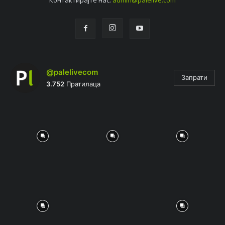
Контактирајтe нас:
admin@palelive.com
@palelivecom
Запрати
3.752
Пратилаца