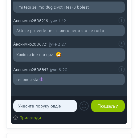
i mi tebi želimo dug život i tešku bolest
Анонимно2808216
јуче
1:42
Akò se prevede...manji umro nego sto se rodio.
Анонимно2806721
јуче
2:27
Kuniocu ide q u guz...
Анонимно2808843
јуче
6:20
reconquista
Прилагоди