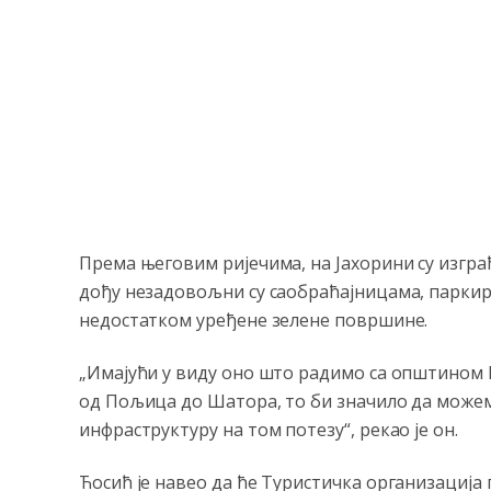
Према његовим ријечима, на Јахорини су изгра
дођу незадовољни су саобраћајницама, паркир
недостатком уређене зелене површине.
„Имајући у виду оно што радимо са општином П
од Пољица до Шатора, то би значило да можем
инфраструктуру на том потезу“, рекао је он.
Ћосић је навео да ће Туристичка организација 