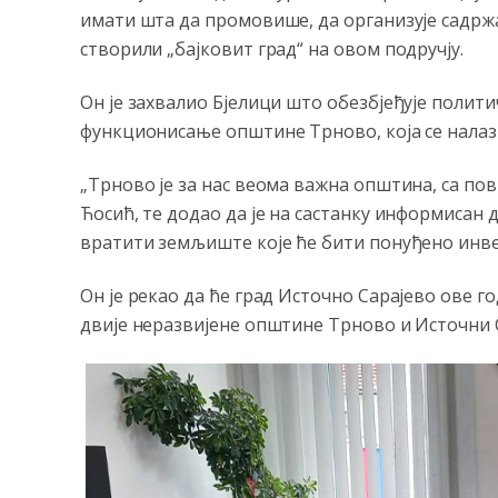
имати шта да промовише, да организује садржај
створили „бајковит град“ на овом подручју.
Он је захвалио Бјелици што обезбјеђује поли
функционисање општине Трново, која се налази
„Трново је за нас веома важна општина, са по
Ћосић, те додао да је на састанку информисан
вратити земљиште које ће бити понуђено инв
Он је рекао да ће град Источно Сарајево ове г
двије неразвијене општине Трново и Источни 