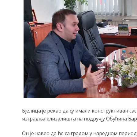
Бјелица је рекао да су имали конструктиван сас
изградња клизалишта на подручју Обућина Бара
Он је навео да ће са градом у наредном период