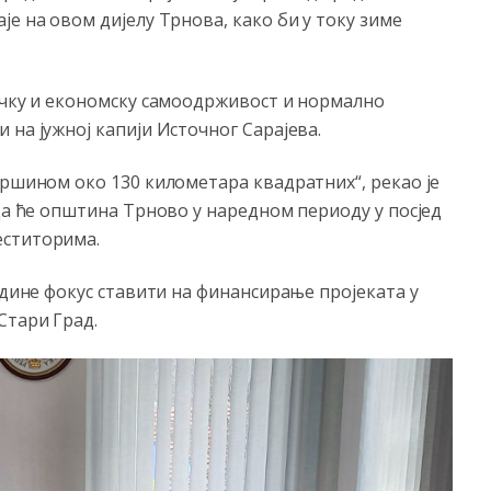
е на овом дијелу Трнова, како би у току зиме
тичку и економску самоодрживост и нормално
 на јужној капији Источног Сарајева.
вршином око 130 километара квадратних“, рекао је
 да ће општина Трново у наредном периоду у посјед
еститорима.
одине фокус ставити на финансирање пројеката у
Стари Град.