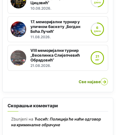
Цицовић“
ДАНА
10.08.2026.
17. меморијални турнир у
уличном баскету „Богдан
6
Боћа Лучић“
ДАНА
11.08.2026.
VIII меморијални турнир
„Веселинка Слијепчевић
21
Обрадовић“
АВГ
21.08.2026.
→
Све најаве
Скорашњи коментари
Zbunjeni
на
Ћосић: Полиција ће наћи одговор
на криминалне обрачуне