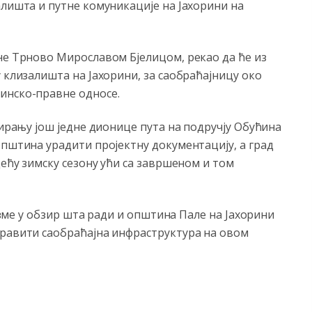
алишта и путне комуникације на Јахорини на
не Трново Мирославом Бјелицом, рекао да ће из
 клизалишта на Јахорини, за саобраћајницу око
инско-правне односе.
сирању још једне дионице пута на подручју Обућина
општина урадити пројектну документацију, а град
дећу зимску сезону ући са завршеном и том
 узме у обзир шта ради и општина Пале на Јахорини
правити саобраћајна инфраструктура на овом