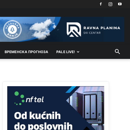
Анонимно2807441
10:22
накотило се
Анонимно2807447
10:24
Техеран и нинџе по Палама
Анонимно2806721
11:21
ВРEМEНСКА ПРОГНОЗА
PALE LIVE!
Kosovo je država a manji BH entitet pokrajina.Što
se tiče arapa po Palama i Jahorini,ostavljaju vam
pare a vi se smeškate .Da ne bi možda da vam
šalju poštom a da ne dolaze? Kurko
Анонимно2807791
11:39
БиХ није гласала да је тзв.Косово држава.
Лупаш ко к у р а ц по самару луди турко.
Анонимно2807895
12:16
Dobro zboris 791,ovaj721 dok nije bilo
interneta,samo mu je porodica znala da je glup!