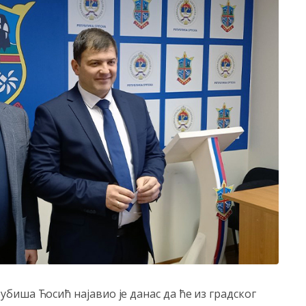
иша Ћосић најавио је данас да ће из градског