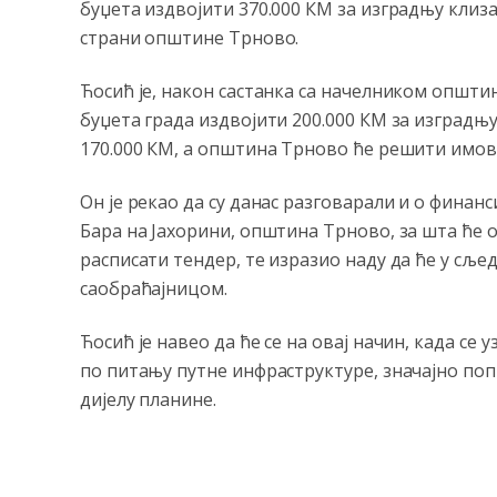
буџета издвојити 370.000 КМ за изградњу клиз
страни општине Трново.
Ћосић је, након састанка са начелником општи
буџета града издвојити 200.000 КМ за изградњу
170.000 КМ, а општина Трново ће решити имов
Он је рекао да су данас разговарали и о финан
Бара на Јахорини, општина Трново, за шта ће 
расписати тендер, те изразио наду да ће у сље
саобраћајницом.
Ћосић је навео да ће се на овај начин, када се
по питању путне инфраструктуре, значајно по
дијелу планине.