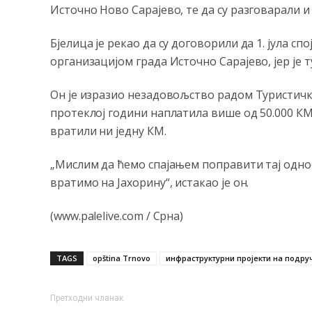
Источно Ново Сарајево, те да су разговарали 
Бјелица је рекао да су договорили да 1. јула с
организацијом града Источно Сарајево, јер је 
Он је изразио незадовољство радом Туристичке 
протеклој години наплатила више од 50.000 КМ 
вратили ни једну КМ.
„Мислим да ћемо спајањем поправити тај однос
вратимо на Јахорину“, истакао је он.
(www.palelive.com / Срна)
TAGS
opština Trnovo
инфраструктурни пројекти на подруч
Претходни чланак