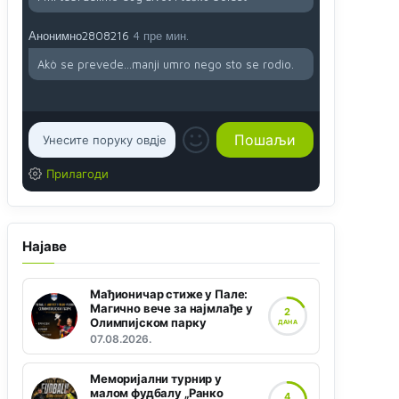
Анонимно2808216
4 пре мин.
Akò se prevede...manji umro nego sto se rodio.
Прилагоди
Најаве
Мађионичар стиже у Пале:
Магично вече за најмлађе у
2
Олимпијском парку
ДАНА
07.08.2026.
Меморијални турнир у
малом фудбалу „Ранко
4