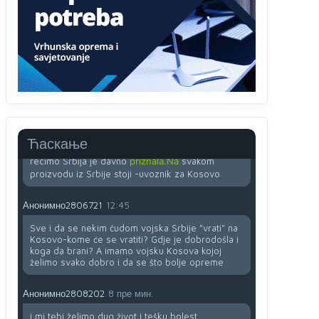
Анонимно2807895
12:18
Drzi pod kontrolom tri stvari jezik,karakter i
ponasanje...Uzivotu brani tri stvari:cast,prijatelja i
slabije.Iz
zivota iskljuci tri stvari uvredu,neznanje
i
zavist.Sve
dok si ziv gaji tri stvari
dobrotu,pamet i prijateljstvo!!
Анонимно2806721
12:39
791 BiH nije priznala Kosovo kao nezavisnu
Ћаскање
državu jer genocidna tvorevina pravi smetnju a
recimo Srbija je davno
priznala.Na
svakom
proizvodu iz Srbije stoji -uvoznik za Kosovo
Анонимно2806721
12:45
Sve i da se nekim čudom vojska Srbije "vrati" na
Kosovo-kome će se vratiti? Gdje je dobrodošla i
koga da brani? A imamo vojsku Kosova kojoj
želimo svako dobro i da se što bolje opreme
Анонимно2808202
8 пре мин.
i mi tebi želimo dug život i tešku bolest