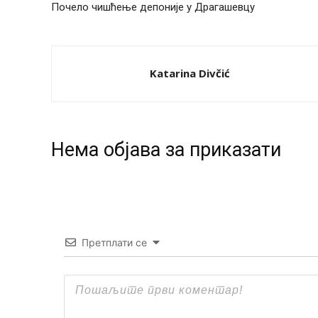
Почело чишћење депоније у Драгашевцу
Katarina Divčić
Нeма објава за приказати
Претплати се