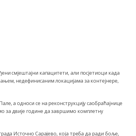
ђени смјештајни капацитети, али посјетиоци када
ањем, недефинисаним локацијама за контејнере,
але, а односи се на реконструкцију саобраћајнице
о за двије године да завршимо комплетну
града Источно Сарајево, која треба да ради боље,