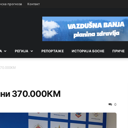
нска прогноза
Контакт
А
РEГИЈА
РEПОРТАЖE
ИСТОРИЈА БОСНЕ
ПРИЧЕ
370.000КМ
рини 370.000КМ
0