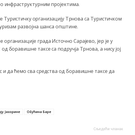
и о инфраструктурним пројектима.
поје Туристичку организацију Трнова са Туристичком
туризам развојна шанса општине.
организације града Источно Сарајево, јер је у
од боравишне таксе са подручја Трнова, а нису јој
 и да ћемо сва средства од боравишне таксе да
ју Јахорине
Обућина Баре
Сљедећи чланак