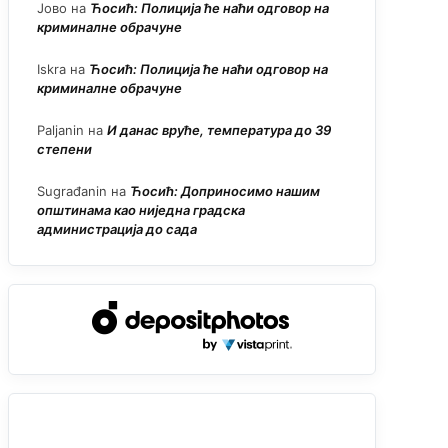
Јово
на
Ћосић: Полиција ће наћи одговор на
криминалне обрачуне
Iskra
на
Ћосић: Полиција ће наћи одговор на
криминалне обрачуне
Paljanin
на
И данас вруће, температура до 39
степени
Sugrađanin
на
Ћосић: Доприносимо нашим
општинама као ниједна градска
администрација до сада