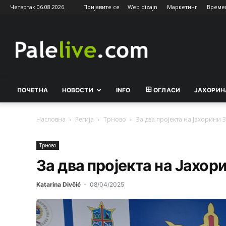
Четвртак 06.08.2026.
Пријавите се
Web dizajn
Маркетинг
Време
Palelive.com
ПОЧЕТНА
НОВОСТИ
INFO
ОГЛАСИ
ЈАХОРИН
Насловна
Регија
Трново
За два пројекта на Јахорини 
Трново
За два пројекта на Јахо
Katarina Divčić
-
08/04/2025