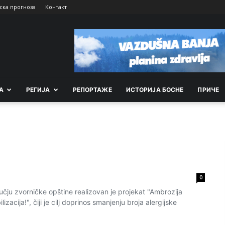
ска прогноза
Контакт
А
РEГИЈА
РEПОРТАЖE
ИСТОРИЈА БОСНЕ
ПРИЧЕ
0
ju zvorničke opštine realizovan je projekat "Ambrozija
izacija!", čiji je cilj doprinos smanjenju broja alergijske