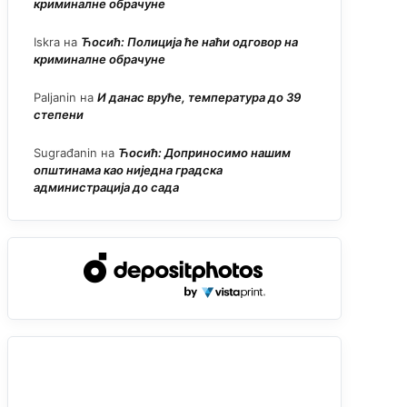
криминалне обрачуне
Iskra
на
Ћосић: Полиција ће наћи одговор на
криминалне обрачуне
Paljanin
на
И данас вруће, температура до 39
степени
Sugrađanin
на
Ћосић: Доприносимо нашим
општинама као ниједна градска
администрација до сада