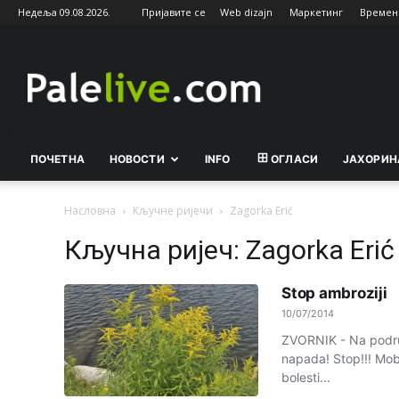
Недеља 09.08.2026.
Пријавите се
Web dizajn
Маркетинг
Времен
Palelive.com
ПОЧЕТНА
НОВОСТИ
INFO
ОГЛАСИ
ЈАХОРИН
Насловна
Кључне ријечи
Zagorka Erić
Кључна ријеч: Zagorka Erić
Stop ambroziji
10/07/2014
ZVORNIK - Na područ
napada! Stop!!! Mobil
bolesti...