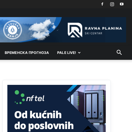
Анонимно2818605
јуче
11:21
Najveći rizik sa nepismenim stanovništvom je
"kupovina glasova" i manipulacija kroz fiktivne
pomoćnike (koji zapravo glasaju po nalogu
političkih partija, a ne po želji birača).
Анонимно2818605
јуче
11:28
ВРEМEНСКА ПРОГНОЗА
PALE LIVE!
Prema zvaničnim podacima Agencije za statistiku
BiH, u Bosni i Hercegovini je 1.229.972 građana
informatički nepismeno, što čini 38,7% ukupnog
stanovništva starijeg od 10 godina
Анонимно2818605
јуче
11:30
Prema podacima o informaciono-komunikacionim
tehnologijama, čak 33,4% domaćinstava u BiH
uopšte nema pristup računaru bilo koje vrste
(desktop, laptop ili tablet
Анонимно2818605
јуче
11:34
Najveći dio populacije starije od 65 godina
uopšte ne koristi internet, niti ima pristup