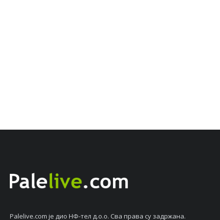
Palelive.com јe дио НФ-тeл д.о.о. Сва права су задржана.