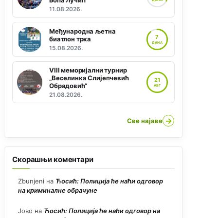
Боћа Лучић“
11.08.2026.
Међународна љетна
7
биатлон трка
ДАНА
15.08.2026.
VIII меморијални турнир
„Веселинка Слијепчевић
21
Обрадовић“
АВГ
21.08.2026.
→
Све најаве
Скорашњи коментари
Zbunjeni
на
Ћосић: Полиција ће наћи одговор
на криминалне обрачуне
Јово
на
Ћосић: Полиција ће наћи одговор на