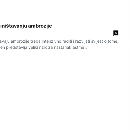
 uništavanju ambrozije
0
aju ambrozije treba intenzivno raditi i razvijati svijest o tome,
en predstavlja veliki rizik za nastanak astme i...