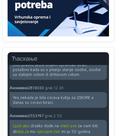
računarima
Анонимно2818605
јуче
11:45
Uvođenje pravila da se umjesto dosadašnjeg
znaka "X" (krstića) kružić ispred kandidata mora u
potpunosti obojiti (popuniti) uvedeno je isključivo
zbog tehničkih zahtjeva optičkih skenera.
Анонимно2818605
јуче
11:45
Ћаскање
Ovo pravilo jeste unijelo opravdan strah,
posebno kada su u pitanju starije osobe, osobe
sa slabijim vidom ili drhtavom rukom
Анонимно2819033
јуче
12:24
Yes,nekada je bila corava kutija za IZBORE a
danas su coravi biraci.
Анонимно2553747
јуче
2:53
Ljudi.ako
draško dođe na
vlast.sve
će nam biti
đž
aba.Ja
mu
vjerujem.tek
mi je 50 godina.