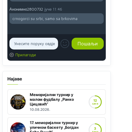
Анонимно2800732
јуче
11:46
crnogorci su srbi, samo sa brkovima
Прилагоди
Најаве
Меморијални турнир у
малом фудбалу „Ранко
12
Цицовић“
САТИ
10.08.2026.
17. меморијални турнир у
уличном баскету „Богдан
3
ДАНА