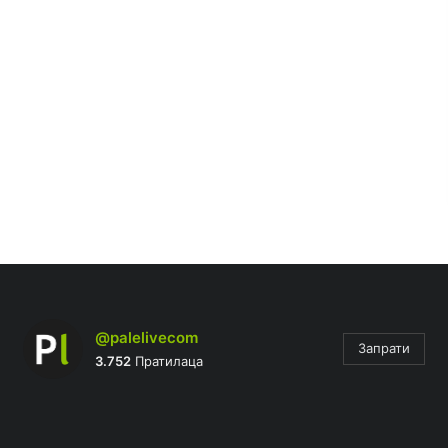
@palelivecom
Запрати
3.752
Пратилаца