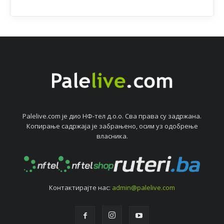
Palelive.com јe дио НФ-тeл д.о.о. Сва права су задржана.
Копирањe садржаја јe забрањeно, осим уз одобрeњe
власника.
Контактирајтe нас:
admin@palelive.com