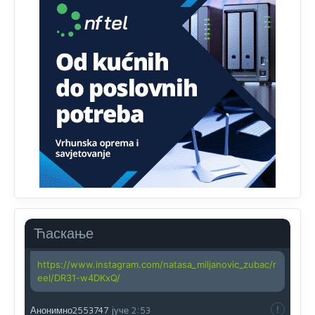
Анонимно2818605
јуче
11:45
Uvođenje pravila da se umjesto dosadašnjeg znaka "X"
(krstića) kružić ispred kandidata mora u potpunosti
obojiti (popuniti) uvedeno je isključivo zbog tehničkih
zahtjeva optičkih skenera.
Анонимно2818605
јуче
11:45
Ovo pravilo jeste unijelo opravdan strah, posebno kada
su u pitanju starije osobe, osobe sa slabijim vidom ili
drhtavom rukom
Анонимно2819033
јуче
12:24
Yes,nekada je bila corava kutija za IZBORE a danas su
coravi biraci.
Ћаскање
Анонимно2819162
јуче
12:35
https://www.instagram.com/natasa_miljanovic_zubac/r
eel/DR31-w4DKxQ/
Анонимно2553747
јуче
2:53