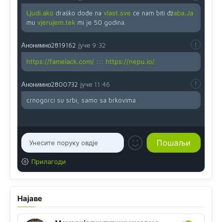
Ljudi.ako
draško dođe na
vlast.sve
će nam biti đž
aba.Ja
mu
vjerujem.tek
mi je 50 godina.
Анонимно2819162
јуче
9:32
https://famelack.com/
:::
https://nepu.io/
Анонимно2800732
јуче
11:46
crnogorci su srbi, samo sa brkovima
Прилагоди
Најаве