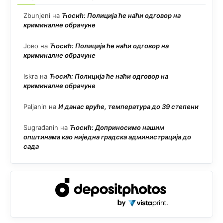
Zbunjeni
на
Ћосић: Полиција ће наћи одговор на
криминалне обрачуне
Јово
на
Ћосић: Полиција ће наћи одговор на
криминалне обрачуне
Iskra
на
Ћосић: Полиција ће наћи одговор на
криминалне обрачуне
Paljanin
на
И данас вруће, температура до 39 степени
Sugrađanin
на
Ћосић: Доприносимо нашим
општинама као ниједна градска администрација до
сада