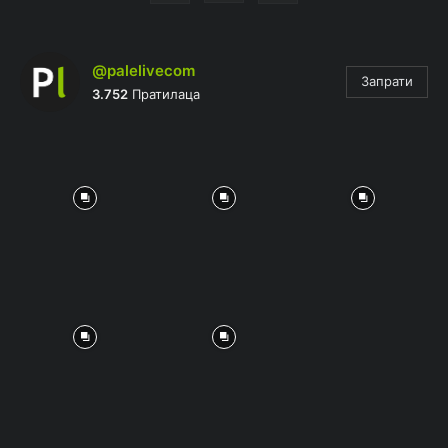
@palelivecom
Запрати
3.752
Пратилаца