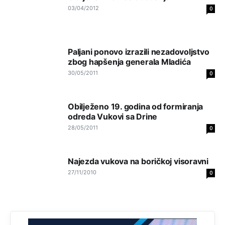
Анонимно2818605
јуче
11:21
03/04/2012
0
Najveći rizik sa nepismenim stanovništvom je "kupovina
glasova" i manipulacija kroz fiktivne pomoćnike (koji
zapravo glasaju po nalogu političkih partija, a ne po želji
birača).
Paljani ponovo izrazili nezadovoljstvo
zbog hapšenja generala Mladića
Анонимно2818605
јуче
11:28
30/05/2011
0
Prema zvaničnim podacima Agencije za statistiku BiH, u
Bosni i Hercegovini je 1.229.972 građana informatički
nepismeno, što čini 38,7% ukupnog stanovništva starijeg
od 10 godina
Obilježeno 19. godina od formiranja
odreda Vukovi sa Drine
Анонимно2818605
јуче
11:30
28/05/2011
0
Prema podacima o informaciono-komunikacionim
tehnologijama, čak 33,4% domaćinstava u BiH uopšte
nema pristup računaru bilo koje vrste (desktop, laptop ili
Najezda vukova na boričkoj visoravni
tablet
27/11/2010
0
Анонимно2818605
јуче
11:34
Najveći dio populacije starije od 65 godina uopšte ne
koristi internet, niti ima pristup računarima