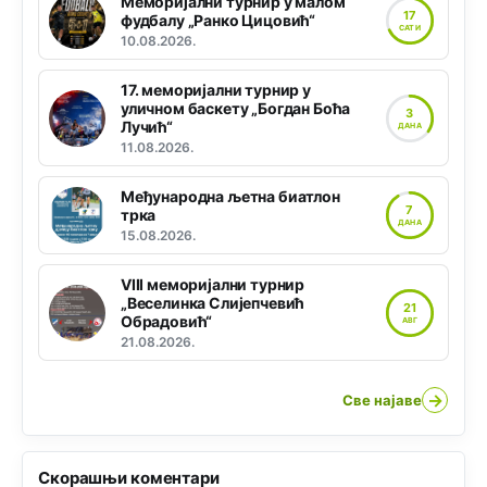
Меморијални турнир у малом
17
фудбалу „Ранко Цицовић“
САТИ
10.08.2026.
17. меморијални турнир у
уличном баскету „Богдан Боћа
3
Лучић“
ДАНА
11.08.2026.
Међународна љетна биатлон
7
трка
ДАНА
15.08.2026.
VIII меморијални турнир
„Веселинка Слијепчевић
21
Обрадовић“
АВГ
21.08.2026.
→
Све најаве
Скорашњи коментари