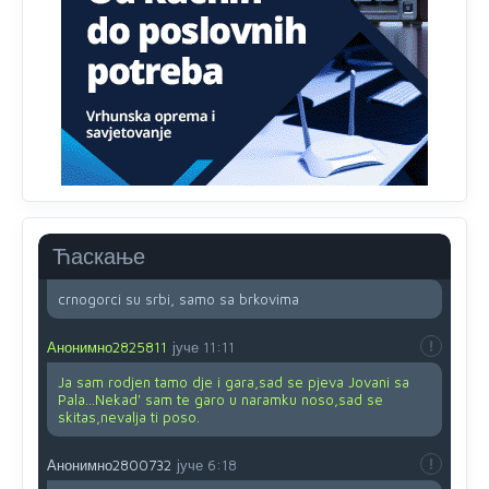
drhtavom rukom
Анонимно2819033
8/8/2026
12:24
Yes,nekada je bila corava kutija za IZBORE a danas su
coravi biraci.
Анонимно2553747
8/8/2026
2:53
Ljudi.ako
draško dođe na
vlast.sve
će nam biti đž
aba.Ja
mu
vjerujem.tek
mi je 50 godina.
Ћаскање
Анонимно2800732
8/8/2026
11:46
crnogorci su srbi, samo sa brkovima
Анонимно2825811
јуче
11:11
Ja sam rodjen tamo dje i gara,sad se pjeva Jovani sa
Pala...Nekad' sam te garo u naramku noso,sad se
skitas,nevalja ti poso.
Анонимно2800732
јуче
6:18