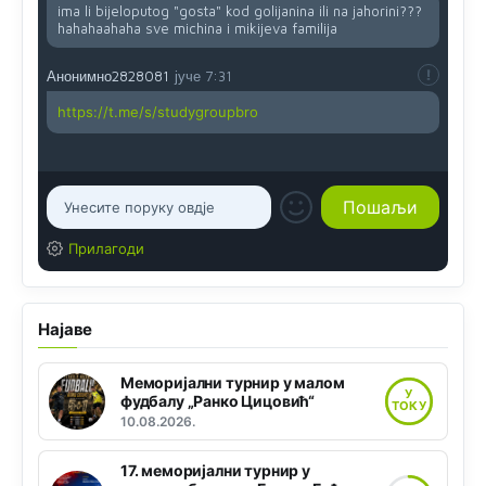
ima li bijeloputog "gosta" kod golijanina ili na jahorini???
hahahaahaha sve michina i mikijeva familija
Анонимно2828081
јуче
7:31
https://t.me/s/studygroupbro
Прилагоди
Најаве
Меморијални турнир у малом
У
фудбалу „Ранко Цицовић“
ТОКУ
10.08.2026.
17. меморијални турнир у