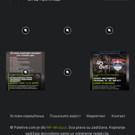
Услови коришћења
Пошаљите вијест
Маркетинг
Контакт
© Palelive.com je dio
NF-tel d.o.o.
Sva prava su zadržana. Kopiranje
sadržaja dozvoljeno samo uz odobrenje redakcije.