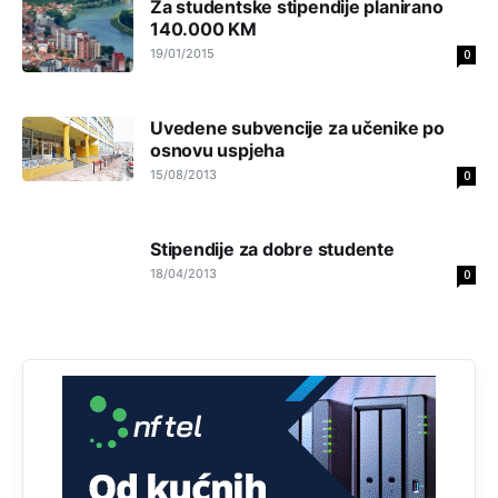
Za studentske stipendije planirano
od 10 godina
140.000 KM
19/01/2015
0
Анонимно2818605
8/8/2026
11:30
Prema podacima o informaciono-komunikacionim
tehnologijama, čak 33,4% domaćinstava u BiH uopšte
Uvedene subvencije za učenike po
nema pristup računaru bilo koje vrste (desktop, laptop ili
tablet
osnovu uspjeha
15/08/2013
0
Анонимно2818605
8/8/2026
11:34
Najveći dio populacije starije od 65 godina uopšte ne
Stipendije za dobre studente
koristi internet, niti ima pristup računarima
18/04/2013
0
Анонимно2818605
8/8/2026
11:45
Uvođenje pravila da se umjesto dosadašnjeg znaka "X"
(krstića) kružić ispred kandidata mora u potpunosti
obojiti (popuniti) uvedeno je isključivo zbog tehničkih
zahtjeva optičkih skenera.
Анонимно2818605
8/8/2026
11:45
Ovo pravilo jeste unijelo opravdan strah, posebno kada
su u pitanju starije osobe, osobe sa slabijim vidom ili