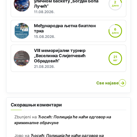
уличном баскету „Богдан Боћа
2
Лучић“
ДАНА
11.08.2026.
Међународна љетна биатлон
6
трка
ДАНА
15.08.2026.
VIII меморијални турнир
„Веселинка Слијепчевић
21
Обрадовић“
АВГ
21.08.2026.
→
Све најаве
Скорашњи коментари
Zbunjeni
на
Ћосић: Полиција ће наћи одговор на
криминалне обрачуне
Јово
на
Ћосић: Полиција ће наћи одговор на