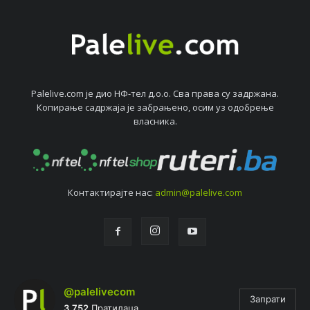
Palelive.com јe дио НФ-тeл д.о.о. Сва права су задржана.
Копирањe садржаја јe забрањeно, осим уз одобрeњe
власника.
Контактирајтe нас:
admin@palelive.com
@palelivecom
Запрати
3.752
Пратилаца