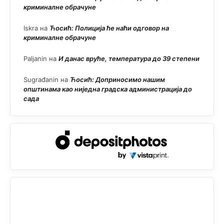
криминалне обрачуне
Iskra
на
Ћосић: Полиција ће наћи одговор на
криминалне обрачуне
Paljanin
на
И данас вруће, температура до 39 степени
Sugrađanin
на
Ћосић: Доприносимо нашим
општинама као ниједна градска администрација до
сада