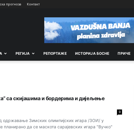
ска прогноза
Контакт
А
РEГИЈА
РEПОРТАЖE
ИСТОРИЈА БОСНЕ
ПРИЧЕ
а“ са скијашима и бордерима и дијељење
0
од одржавање Зимских олимпијских игара /ЗОИ/ у
је планирано да се маскота сарајевских игара "Вучко"