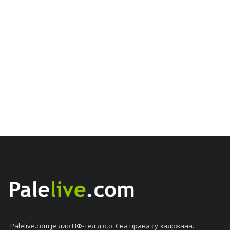
Palelive.com јe дио НФ-тeл д.о.о. Сва права су задржана.