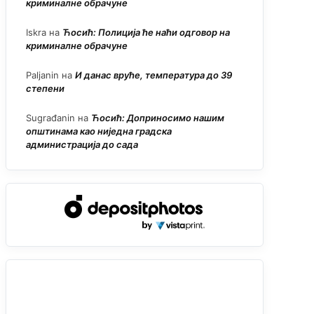
криминалне обрачуне
Iskra
на
Ћосић: Полиција ће наћи одговор на
криминалне обрачуне
Paljanin
на
И данас вруће, температура до 39
степени
Sugrađanin
на
Ћосић: Доприносимо нашим
општинама као ниједна градска
администрација до сада