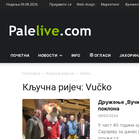
Недеља 09.08.2026.
Пријавите се
Web dizajn
Маркетинг
Времен
Palelive.com
ПОЧЕТНА
НОВОСТИ
INFO
ОГЛАСИ
ЈАХОРИН
Насловна
Кључне ријечи
Vučko
Кључна ријеч: Vučko
Дружење „Вучк
поклона
09/02/2024
У част 40 година 
Сарајеву за данас 
дружи са...