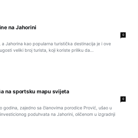
ne na Jahorini
0
, a Jahorina kao popularna turistička destinacija je i ove
sti veliki broj turista, koji koriste priliku da...
ća na sportsku mapu svijeta
0
ko godina, zajedno sa članovima porodice Prović, ušao u
g investicionog poduhvata na Jahorini, oličenom u izgradnji