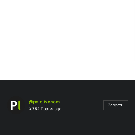
@palelivecom
Запрати
3.752
Пратилаца