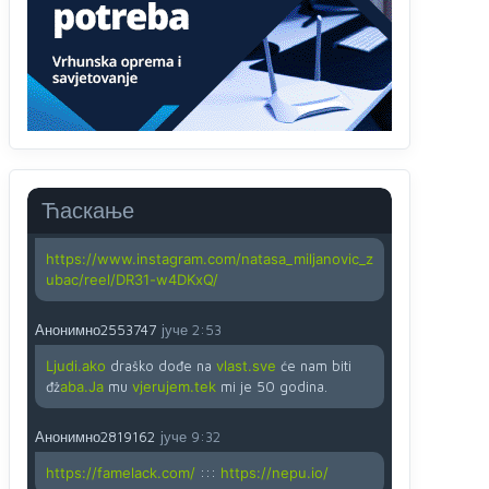
Анонимно2818605
јуче
11:45
Ovo pravilo jeste unijelo opravdan strah,
posebno kada su u pitanju starije osobe, osobe
sa slabijim vidom ili drhtavom rukom
Анонимно2819033
јуче
12:24
Yes,nekada je bila corava kutija za IZBORE a
danas su coravi biraci.
Ћаскање
Анонимно2819162
јуче
12:35
https://www.instagram.com/natasa_miljanovic_z
ubac/reel/DR31-w4DKxQ/
Анонимно2553747
јуче
2:53
Ljudi.ako
draško dođe na
vlast.sve
će nam biti
đž
aba.Ja
mu
vjerujem.tek
mi je 50 godina.
Анонимно2819162
јуче
9:32
https://famelack.com/
:::
https://nepu.io/