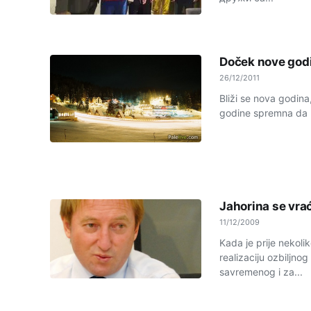
Doček nove godi
26/12/2011
Bliži se nova godina
godine spremna da ugo
Jahorina se vra
11/12/2009
Kada je prije nekoli
realizaciju ozbiljno
savremenog i za...