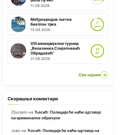
Боћа Лучић“
11.08.2026.
Међународна љетна
7
биатлон трка
ДАНА
15.08.2026.
VIII меморијални турнир
„Веселинка Слијепчевић
21
Обрадовић“
АВГ
21.08.2026.
→
Све најаве
Скорашњи коментари
Zbunjeni
на
Ћосић: Полиција ће наћи одговор
на криминалне обрачуне
Јово
на
Ћосић: Полиција ће наћи одговор на