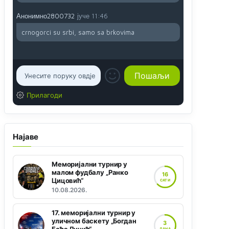
Анонимно2800732
јуче
11:46
crnogorci su srbi, samo sa brkovima
Прилагоди
Најаве
Меморијални турнир у
малом фудбалу „Ранко
16
Цицовић“
САТИ
10.08.2026.
17. меморијални турнир у
уличном баскету „Богдан
3
ДАНА