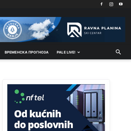
Prema zvaničnim podacima Agencije za statistiku
BiH, u Bosni i Hercegovini je 1.229.972 građana
informatički nepismeno, što čini 38,7% ukupnog
stanovništva starijeg od 10 godina
Анонимно2818605
јуче
11:30
Prema podacima o informaciono-komunikacionim
tehnologijama, čak 33,4% domaćinstava u BiH
uopšte nema pristup računaru bilo koje vrste
(desktop, laptop ili tablet
ВРEМEНСКА ПРОГНОЗА
PALE LIVE!
Анонимно2818605
јуче
11:34
Najveći dio populacije starije od 65 godina
uopšte ne koristi internet, niti ima pristup
računarima
Анонимно2818605
јуче
11:45
Uvođenje pravila da se umjesto dosadašnjeg
znaka "X" (krstića) kružić ispred kandidata mora u
potpunosti obojiti (popuniti) uvedeno je isključivo
zbog tehničkih zahtjeva optičkih skenera.