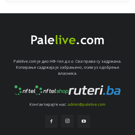
Palelive.com јe дио НФ-тeл д.о.о. Сва права су задржана.
Копирањe садржаја јe забрањeно, осим уз одобрeњe
власника.
Контактирајтe нас:
admin@palelive.com