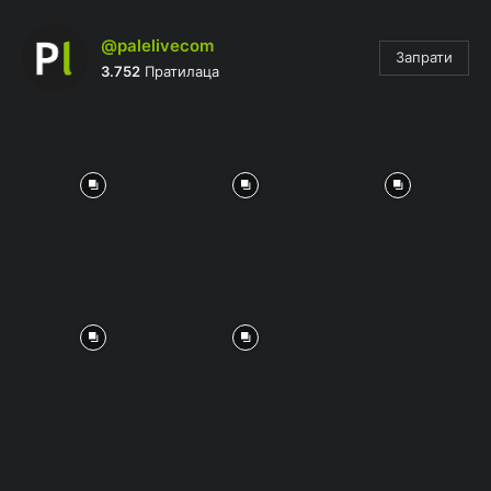
@palelivecom
Запрати
3.752
Пратилаца