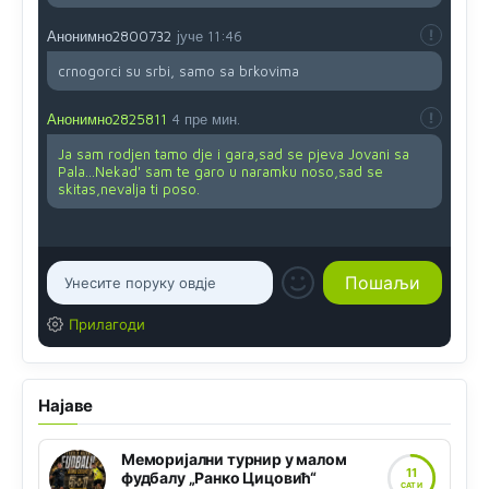
Анонимно2800732
јуче
11:46
crnogorci su srbi, samo sa brkovima
Анонимно2825811
4 пре мин.
Ja sam rodjen tamo dje i gara,sad se pjeva Jovani sa
Pala...Nekad' sam te garo u naramku noso,sad se
skitas,nevalja ti poso.
Прилагоди
Најаве
Меморијални турнир у малом
11
фудбалу „Ранко Цицовић“
САТИ