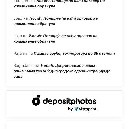
Zbunjeni
на
Ћосић: Полиција ће наћи одговор на
криминалне обрачуне
Јово
на
Ћосић: Полиција ће наћи одговор на
криминалне обрачуне
Iskra
на
Ћосић: Полиција ће наћи одговор на
криминалне обрачуне
Paljanin
на
И данас вруће, температура до 39 степени
Sugrađanin
на
Ћосић: Доприносимо нашим
општинама као ниједна градска администрација до
сада