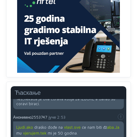
koristi internet, niti ima pristup računarima
Анонимно2818605
јуче
11:45
Uvođenje pravila da se umjesto dosadašnjeg znaka "X"
(krstića) kružić ispred kandidata mora u potpunosti
obojiti (popuniti) uvedeno je isključivo zbog tehničkih
zahtjeva optičkih skenera.
Анонимно2818605
јуче
11:45
Ovo pravilo jeste unijelo opravdan strah, posebno kada
su u pitanju starije osobe, osobe sa slabijim vidom ili
drhtavom rukom
Анонимно2819033
јуче
12:24
Ћаскање
Yes,nekada je bila corava kutija za IZBORE a danas su
coravi biraci.
Анонимно2553747
јуче
2:53
Ljudi.ako
draško dođe na
vlast.sve
će nam biti đž
aba.Ja
mu
vjerujem.tek
mi je 50 godina.