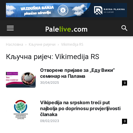
Анонимно2810587
8/7/2026
11:21
O kako su cudni lvi ljudi,uzeli bi sve da mogu...a ja srce
svima fajem,radujem se tudjoj sreci.I ko ima i ko nema
na iso ce mjesto leci!
Анонимно2810587
8/7/2026
11:24
Насловна
Кључне ријечи
Vikimedija RS
Nije u svijetu problem,nahraniti siromasnd,kako nahraniti
bogate!?
Кључна ријеч: Vikimedija RS
Анонимно2810587
8/7/2026
11:26
Отворене пријаве за „Еду Вики“
Pozdrav,evo hvata me meze.
семинар на Палама
30/04/2025
0
Анонимно2811968
8/7/2026
11:38
Sta bi rekao
prof.Momcil
o Gigovic?Tako je lepi moj!
Vikipedija na srpskom treći put
najbolja po doprinosu provjerljivosti
Анонимно2811968
8/7/2026
12:34
članaka
Narod ne zeli da ih vode bogati i podobni,narod hoce
09/02/2023
0
pametne i postene.